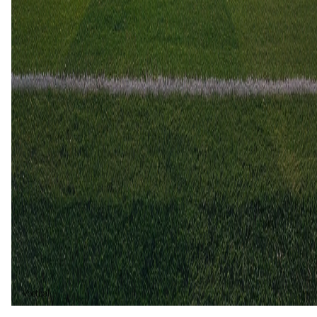
Sarpsborg 08
2
2
5 mei
2024
Sarpsborg 08
Lillestroem
1
0
17 sep
2023
Sarpsborg 08
Lillestroem
3
1
Sarpsborg 08 (2)
40%
Gelijk (1)
20%
Lillestroem (2)
40%
Voetbal