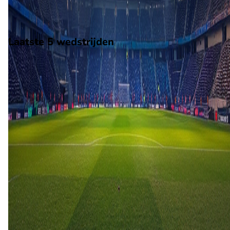
gespeeld in de Eliteserien.
Stadion: Sarpsborg Stadion
Scheidsrechter: Onbekend
Laatste 5 wedstrijden
H2H
Sarpsborg 08
Lillestroem
3 mei
2026
Lillestroem
Sarpsborg 08
4
0
6 dec
2025
Lillestroem
Sarpsborg 08
3
1
28 jul
2024
Lillestroem