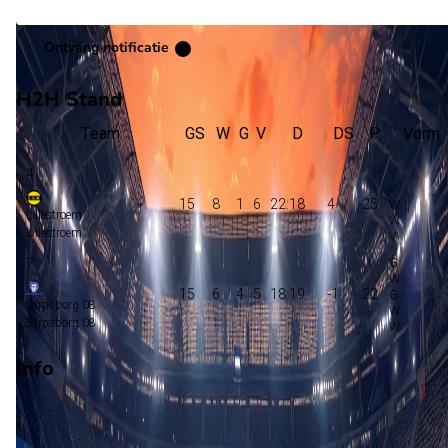
Ontvang notificatie
H2H Stand
Team
GS
W
G
V
D
DS
P
Vorm
4
15
8
1
6
22:18
4
25
Lillestroem
Lillestroem
7
15
6
4
5
18:19
-1
22
Sarpsborg 08
Sarpsborg 08
Info
Op 22 november 2026 gaat Sarpsborg 08 de strijd aan met
Lillestroem. De wedstrijd wordt afgetrapt om 16:00 en wordt