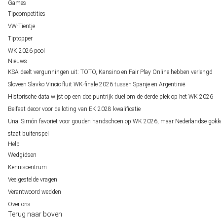
Games
Tipcompetities
VW-Tientje
Tiptopper
WK 2026 pool
Nieuws
KSA deelt vergunningen uit: TOTO, Kansino en Fair Play Online hebben verlengd
Sloveen Slavko Vincic fluit WK-finale 2026 tussen Spanje en Argentinië
Historische data wijst op een doelpuntrijk duel om de derde plek op het WK 2026
Belfast decor voor de loting van EK 2028 kwalificatie
Unai Simón favoriet voor gouden handschoen op WK 2026, maar Nederlandse gokk
staat buitenspel
Help
Wedgidsen
Kenniscentrum
Veelgestelde vragen
Verantwoord wedden
Over ons
Terug naar boven