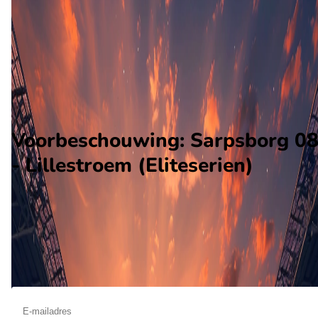
Lillestroem
Alle wedstrijden
Sarpsborg 08 - Lillestroem
Opstellingen
Voorspelling
Voorbeschouwing
Voorbeschouwing: Sarpsborg 0
- Lillestroem (Eliteserien)
Op november 22 2026 gaat Sarpsborg 08 de strijd aan met
Lillestroem. De wedstrijd wordt afgetrapt om 16:00 en wordt
gespeeld in de Eliteserien.
Ontvang een notificatie als deze voorbeschouwing beschikbaar is