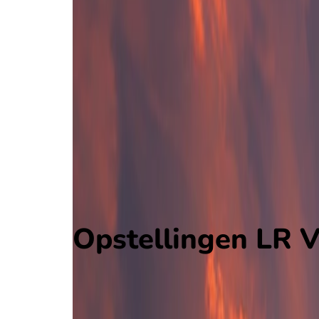
LR Vicenza
Serie C Grp. A
, Italië
3 - 1
Novara
Alle wedstrijden
LR Vicenza - Novara
Opstellingen
Voorspelling
Voorbeschouwing
Opstellingen LR V
LR Vicenza
Novara