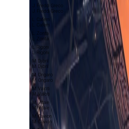
J. Freddi Greco
J. Freddi Greco
L. Caferri
L. Caferri
L. Zonta
L. Zonta
L. Rigoni
L. Rigoni
M. Djibril
M. Djibril
M. Ongaro
M. Ongaro
M. Valoti
M. Valoti
M. Vitale
M. Vitale
M. Cavion
M. Cavion