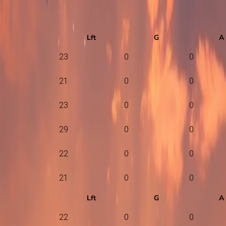
Lft
G
A
23
0
0
21
0
0
23
0
0
29
0
0
22
0
0
21
0
0
Lft
G
A
22
0
0