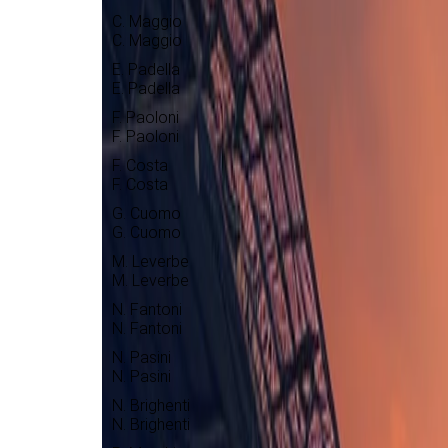
C. Maggio
C. Maggio
E. Padella
E. Padella
F. Paoloni
F. Paoloni
F. Costa
F. Costa
G. Cuomo
G. Cuomo
M. Leverbe
M. Leverbe
N. Fantoni
N. Fantoni
N. Pasini
N. Pasini
N. Brighenti
N. Brighenti