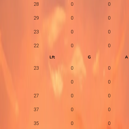
28
0
0
29
0
0
23
0
0
22
0
0
Lft
G
A
23
0
0
0
0
27
0
0
37
0
0
35
0
0