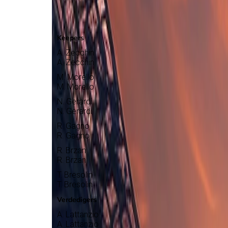
LR Vicenza
Selectie
Keepers
A. Zecchin
A. Zecchin
M. Morello
M. Morello
N. Gerardi
N. Gerardi
R. Gagno
R. Gagno
R. Brzan
R. Brzan
T. Bresolin
T. Bresolin
Verdedigers
A. Lattanzio
A. Lattanzio