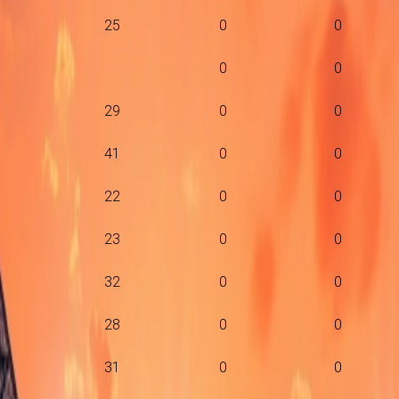
25
0
0
0
0
29
0
0
41
0
0
22
0
0
23
0
0
32
0
0
28
0
0
31
0
0