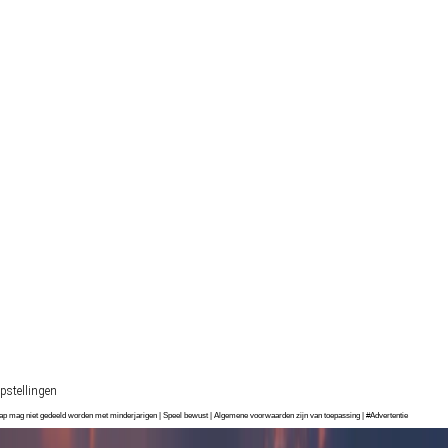
pstellingen
chap mag niet gedeeld worden met minderjarigen | Speel bewust | Algemene voorwaarden zijn van toepassing | #Advertentie