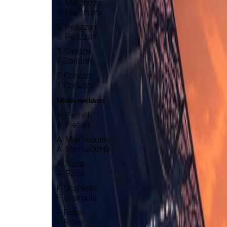
R. Marchizza
R. Marchizza
S. Pellizzari
S. Pellizzari
T. Sandon
T. Sandon
T. Corazza
T. Corazza
Middenvelders
A. Pietrelli
A. Pietrelli
A. Manfredonia
A. Manfredonia
A. Rada
A. Rada
F. Scarsella
F. Scarsella
F. Rossi
F. Rossi