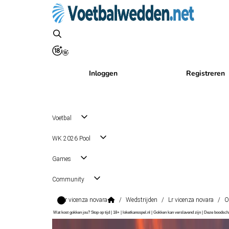
Inloggen
Registreren
Voetbal
WK 2026 Pool
Games
Community
Lr vicenza novara
/
Wedstrijden
/
Lr vicenza novara
/
O
Wat kost gokken jou? Stop op tijd | 18+ | loketkansspel.nl | Gokken kan verslavend zijn | Deze boods
Serie C Grp. A
, Italië