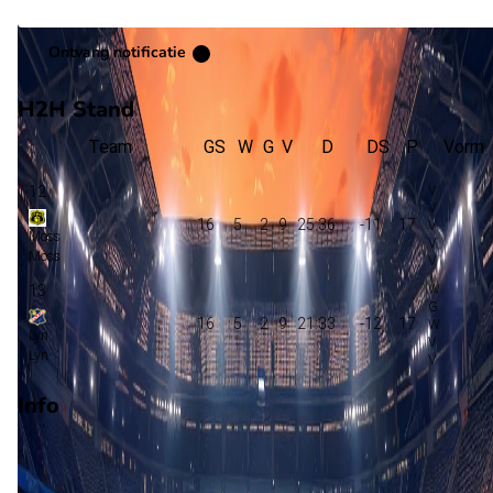
Ontvang notificatie
H2H Stand
Team
GS
W
G
V
D
DS
P
Vorm
12
16
5
2
9
25:36
-11
17
Moss
Moss
13
16
5
2
9
21:33
-12
17
Lyn
Lyn
Info
Op 18 oktober 2026 gaat Lyn de strijd aan met Moss. De
wedstrijd wordt afgetrapt om 15:00 en wordt gespeeld in de