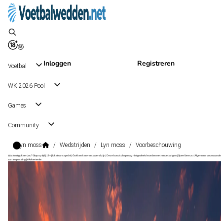
Inloggen
Registreren
Voetbal
WK 2026 Pool
Games
Community
Lyn moss
/
Wedstrijden
/
Lyn moss
/
Voorbeschouwing
Wat kost gokken jou? Stop op tijd | 18+ | loketkansspel.nl | Gokken kan verslavend zijn | Deze boodschap mag niet gedeeld worden met minderjarigen | Speel bewust | Algemene voorwaarde
van toepassing | #Advertentie
1. Divisjon
, Noorwegen
Lyn
1. Divisjon
, Noorwegen
18 okt 15:00