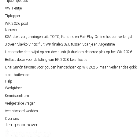
Tipcompetities
VW-Tientje
Tiptopper
WK 2026 pool
Nieuws
KSA deelt vergunningen uit: TOTO, Kansino en Fair Play Online hebben verlengd
Sloveen Slavko Vincic fluit WK-finale 2026 tussen Spanje en Argentinië
Historische data wijst op een doelpuntrijk duel om de derde plek op het WK 2026
Belfast decor voor de loting van EK 2028 kwalificatie
Unai Simón favoriet voor gouden handschoen op WK 2026, maar Nederlandse gokk
staat buitenspel
Help
Wedgidsen
Kenniscentrum
Veelgestelde vragen
Verantwoord wedden
Over ons
Terug naar boven