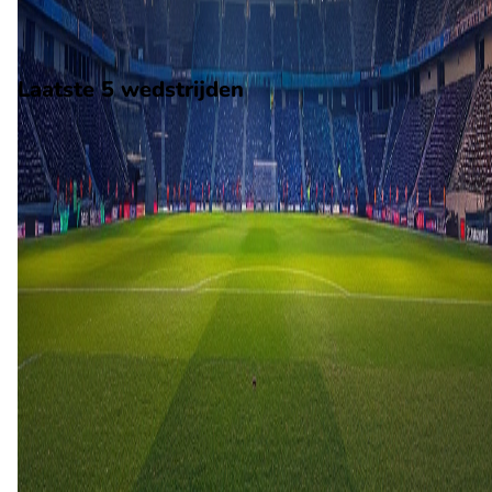
Norway 2.
Stadion: Bislett Stadion
Scheidsrechter: Onbekend
Laatste 5 wedstrijden
H2H
Lyn
Moss
26 apr
2026
Moss
Lyn
2
1
5 okt
2025
Lyn
Moss
4
0
11 mei
2025
Moss