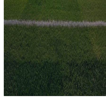
Lyn
2
0
9 nov
2024
Lyn
Moss
1
2
1 apr
2024
Moss
Lyn
3
0
Lyn (1)
20%
Moss (4)
80%
Voetbal
Voetbal vandaag