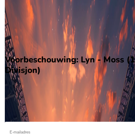
Moss
Alle wedstrijden
Lyn - Moss
Opstellingen
Voorspelling
Voorbeschouwing
Voorbeschouwing: Lyn - Moss (1
Divisjon)
Op oktober 18 2026 gaat Lyn de strijd aan met Moss. De
wedstrijd wordt afgetrapt om 15:00 en wordt gespeeld in de
Norway 2.
Ontvang een notificatie als deze voorbeschouwing beschikbaar is