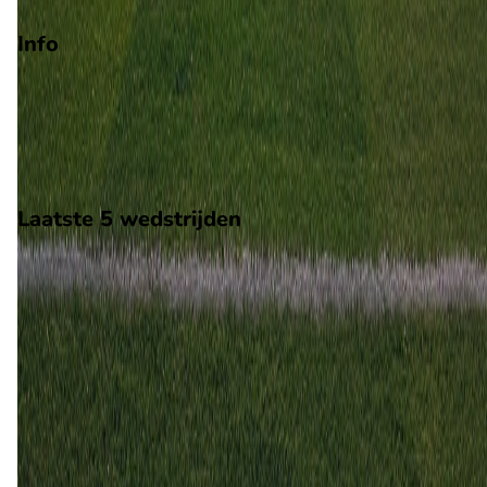
Play-offs degradatie
Info
Op 2 augustus 2026 gaat Lyn de strijd aan met Sogndal. De
wedstrijd wordt afgetrapt om 15:00 en wordt gespeeld in de
Norway 2.
Stadion: Bislett Stadion
Scheidsrechter: Onbekend
Laatste 5 wedstrijden
H2H
Lyn
Sogndal
2 aug
2026
Lyn
Sogndal
3
2
11 apr
2026
Sogndal