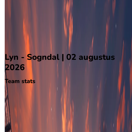
Sogndal
Alle wedstrijden
Lyn - Sogndal
Opstellingen
Voorspelling
Voorbeschouwing
Lyn - Sogndal | 02 augustus
2026
Team stats
Lyn
Lyn
-
Sogndal
Sogndal
24
aantal goals