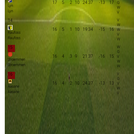
17
5
2
10
24:37
-13
17
Lyn
Lyn
14
16
5
1
10
19:34
-15
16
Raufoss
Raufoss
15
16
4
3
9
21:37
-16
15
Stroemmen
Stroemmen
16
16
4
2
10
24:37
-13
13
Aasane
Aasane
Promotie
Play-offs promotie
Degradatie