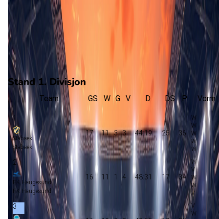
P. Asp
(A. Barkarson)
88'
O. Gueye
(E. Race)
90'
+3'
O. Gueye
(Eigen doelpunt)
Stand 1. Divisjon
Team
GS
W
G
V
D
DS
P
Vorm
1
17
11
3
3
44:19
25
36
Stabaek
Stabaek
2
16
11
1
4
48:31
17
34
FK Haugesund
FK Haugesund
3