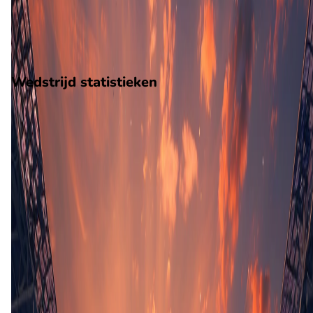
5
gewonnen
10
verloren
vorm
Wedstrijd statistieken
Verloop
Statistieken
Eindscore (3 - 2)
Eerste helft
9'
A. Hellum
12'
E. Hovland
(Eigen doelpunt)
37'
A. Hellum
Tweede helft
46'
J. Deen Haruna
(M. Oeren)