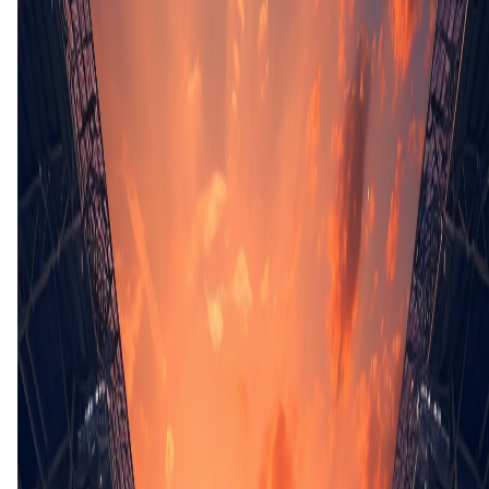
46'
E. Lunde Hillestad
(E. Svedal Flo)
48'
E. Hovland
(L. Vapne)
64'
O. Kallevaag
66'
I. Barnett
(S. Amble Haugen)
66'
J. Friberg Skaug
(J. Solstad-Noeis)
70'
A. Bjoerntvedt Olsen
79'
R. Onyango
(S. Aske Granheim)
79'
V. Haugerud Hagen
(L. Vapne)
83'
A. Midtskogen
(O. Kallevaag)
87'