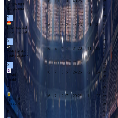
16
10
3
3
43:25
18
33
Kongsvinger
Kongsvinger
4
16
9
5
2
44:23
21
32
Stroemsgodset
Stroemsgodset
5
16
8
4
4
31:20
11
28
Odds Ballklubb
Odds Ballklubb
6
16
7
3
6
24:26
-2
24
Hoedd
Hoedd
7
16
7
2
7
29:28
1
23
Egersund
Egersund
8