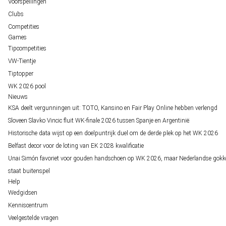
Voorspellingen
Clubs
Competities
Games
Tipcompetities
VW-Tientje
Tiptopper
WK 2026 pool
Nieuws
KSA deelt vergunningen uit: TOTO, Kansino en Fair Play Online hebben verlengd
Sloveen Slavko Vincic fluit WK-finale 2026 tussen Spanje en Argentinië
Historische data wijst op een doelpuntrijk duel om de derde plek op het WK 2026
Belfast decor voor de loting van EK 2028 kwalificatie
Unai Simón favoriet voor gouden handschoen op WK 2026, maar Nederlandse gokk
staat buitenspel
Help
Wedgidsen
Kenniscentrum
Veelgestelde vragen