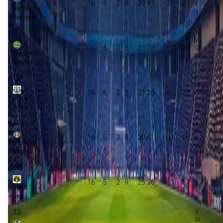
16
6
2
8
39:41
-2
20
Ranheim
Ranheim
9
16
6
2
8
23:28
-5
20
Sandnes Ulf
Sandnes Ulf
10
16
6
2
8
21:26
-5
20
Bryne
Bryne
11
16
5
3
8
30:41
-11
18
Sogndal
Sogndal
12
16
5
2
9
25:36
-11
17
Moss
Moss
13