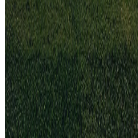
Lyn
0
3
21 sep
2025
Lyn
Sogndal
2
1
22 jun
2025
Sogndal
Lyn
1
2
15 sep
2024
Sogndal
Lyn
0
1
Lyn (5)
100%