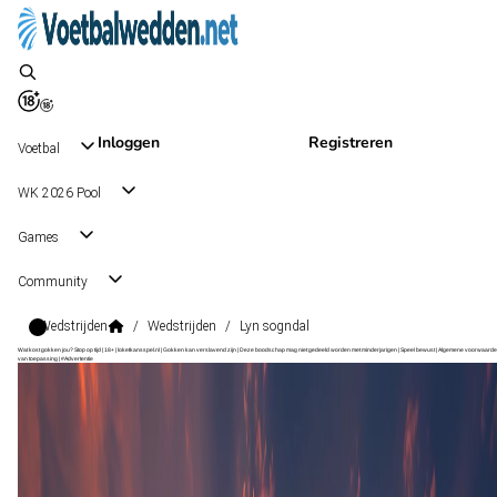
Inloggen
Registreren
Voetbal
WK 2026 Pool
Games
Community
Wedstrijden
/
Wedstrijden
/
Lyn sogndal
Wat kost gokken jou? Stop op tijd | 18+ | loketkansspel.nl | Gokken kan verslavend zijn | Deze boodschap mag niet gedeeld worden met minderjarigen | Speel bewust | Algemene voorwaarde
van toepassing | #Advertentie
1. Divisjon
, Noorwegen
Lyn
1. Divisjon
, Noorwegen
3 - 2