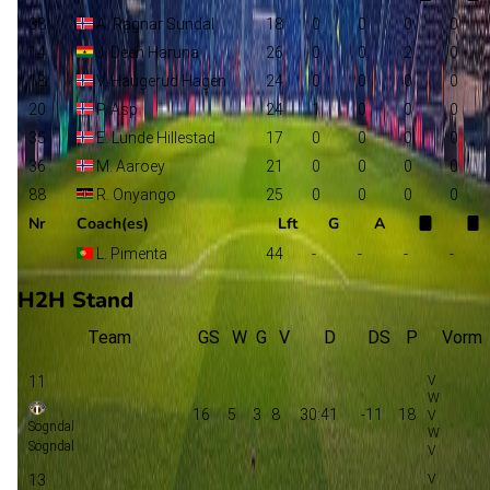
38
A. Ragnar Sundal
18
0
0
0
0
14
J. Deen Haruna
26
0
0
2
0
18
V. Haugerud Hagen
24
0
0
0
0
20
P. Asp
24
1
0
0
0
35
E. Lunde Hillestad
17
0
0
0
0
36
M. Aaroey
21
0
0
0
0
88
R. Onyango
25
0
0
0
0
Nr
Coach(es)
Lft
G
A
L. Pimenta
44
-
-
-
-
H2H Stand
Team
GS
W
G
V
D
DS
P
Vorm
11
16
5
3
8
30:41
-11
18
Sogndal
Sogndal
13