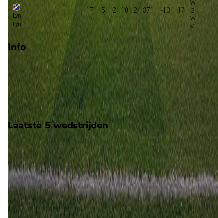
17
5
2
10
24:37
-13
17
Lyn
Lyn
Info
Op 2 augustus 2026 gaat Lyn de strijd aan met Sogndal. De
wedstrijd wordt afgetrapt om 15:00 en wordt gespeeld in de
Norway 2.
Stadion: Bislett Stadion
Scheidsrechter: Onbekend
Laatste 5 wedstrijden
H2H
Lyn
Sogndal
2 aug
2026
Lyn
Sogndal
3
2