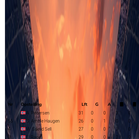
Sogndal
L. Pimenta
Lyn
Selectie
Nr
Opstelling
Lft
G
A
1
A. Pedersen
31
0
0
3
0
55
S. Amble Haugen
26
0
1
0
0
4
W. Saelid Sell
27
0
0
3
0
3
E. Race
29
0
0
2
0