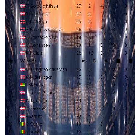
18
H. Solberg Nilsen
27
2
4
1
0
24
D. Fredriksen
27
0
1
3
0
19
O. Kallevaag
25
0
1
4
0
9
A. Bjoerntvedt Olsen
26
3
6
3
0
17
J. Solstad-Noeis
18
0
1
1
0
10
M. Johansen
30
1
0
0
0
11
A. Hellum
28
12
0
1
0
Nr
Wissels
Lft
G
A
25
M. Ellingsen Andersen
25
0
0
0
0
6
A. Midtskogen
27
0
0
2
0
7
I. Monglo
18
0
0
0
0
21
J. Friberg Skaug
28
3
1
2
0
22
W. Kurtovic
30
0
1
0
1
26
E. Sawaneh
25
0
0
0
0
27
I. Barnett
20
0
0
1
0
29
O. Gueye
19
0
0
0
0
30
F. Sock
19
0
0
1
0