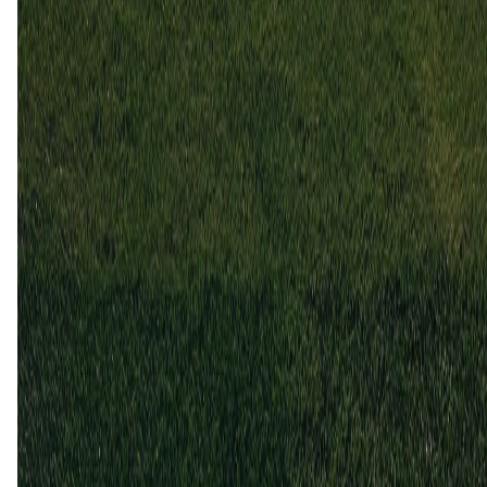
11 apr
2026
Sogndal
Lyn
0
3
21 sep
2025
Lyn
Sogndal
2
1
22 jun
2025
Sogndal
Lyn
1
2
15 sep
2024
Sogndal