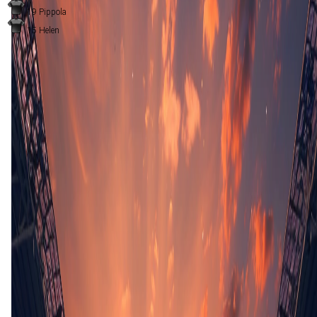
19
Pippola
15
Helen