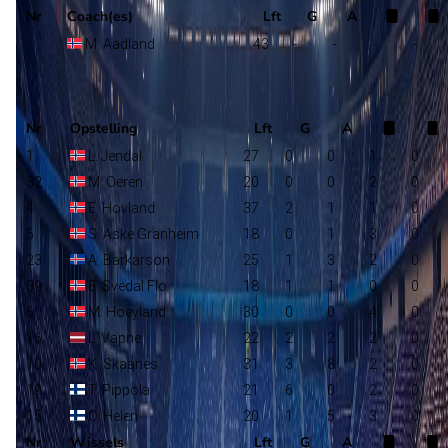
Nr
Coach(es)
Lft
G
A
M. Aadland
43
-
-
-
-
Sogndal
Selectie
Nr
Opstelling
Lft
G
A
1
L. Jendal
27
0
0
1
0
32
M. Oeren
20
0
0
2
0
4
E. Hovland
37
2
1
1
0
5
S. Aske Granheim
18
0
1
3
0
23
A. Barkarson
25
1
3
2
0
39
E. Svedal Flo
18
1
1
0
0
6
M. Hoeyland
30
0
0
4
0
16
L. Vapne
22
2
2
2
0
10
K. Skaanes
31
3
8
2
0
19
T. Pippola
21
6
0
2
0
15
O. Helen
20
1
5
3
0
Nr
Wissels
Lft
G
A