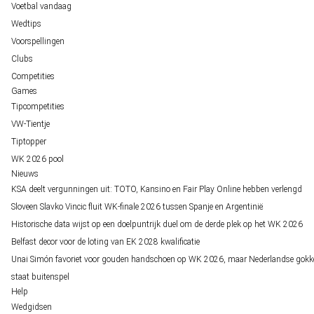
Voetbal vandaag
Wedtips
Voorspellingen
Clubs
Competities
Games
Tipcompetities
VW-Tientje
Tiptopper
WK 2026 pool
Nieuws
KSA deelt vergunningen uit: TOTO, Kansino en Fair Play Online hebben verlengd
Sloveen Slavko Vincic fluit WK-finale 2026 tussen Spanje en Argentinië
Historische data wijst op een doelpuntrijk duel om de derde plek op het WK 2026
Belfast decor voor de loting van EK 2028 kwalificatie
Unai Simón favoriet voor gouden handschoen op WK 2026, maar Nederlandse gokk
staat buitenspel
Help
Wedgidsen