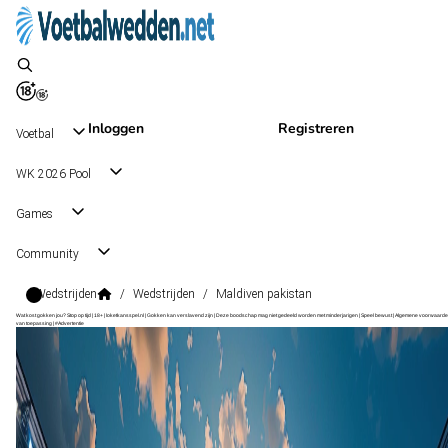
Inloggen
Registreren
Voetbal
WK 2026 Pool
Games
Community
Wedstrijden
/
Wedstrijden
/
Maldiven pakistan
Wat kost gokken jou? Stop op tijd | 18+ | loketkansspel.nl | Gokken kan verslavend zijn | Deze boodschap mag niet gedeeld worden met minderjarigen | Speel bewust | Algemene voorwaarde
van toepassing | #Advertentie
Friendlies
, Internationaal
Maldiven
Friendlies
, Internationaal
0 - 3