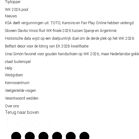
Tiptopper
WK 2026 pool
Nieuws
KSA deelt vergunningen uit: TOTO, Kansino en Fair Play Online hebben verlengd
Sloveen Slavko Vincic fluit WK-finale 2026 tussen Spanje en Argentinië
Historische data wijst op een doelpuntrijk duel om de derde plek op het WK 2026
Belfast decor voor de loting van EK 2028 kwalificatie
Unai Simón favoriet voor gouden handschoen op WK 2026, maar Nederlandse gokk
staat buitenspel
Help
Wedgidsen
Kenniscentrum
Veelgestelde vragen
Verantwoord wedden
Over ons
Terug naar boven