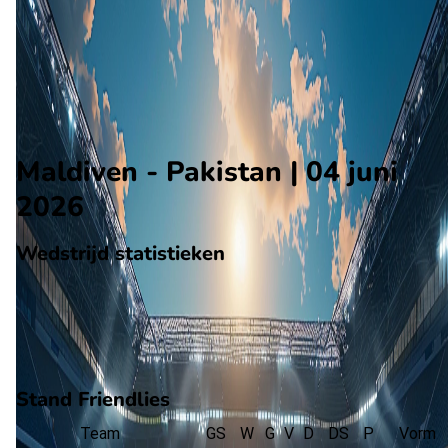
Pakistan
Alle wedstrijden
Maldiven - Pakistan
Opstellingen
Voorspelling
Voorbeschouwing
Maldiven - Pakistan | 04 juni
2026
Wedstrijd statistieken
Verloop
Statistieken
Eindscore (0 - 3)
Eerste helft
Tweede helft
Stand Friendlies
Team
GS
W
G
V
D
DS
P
Vorm