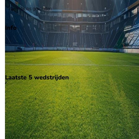
Geen clubs gevonden
Info
Op 4 juni 2026 gaat Maldiven de strijd aan met Pakistan. De
wedstrijd wordt afgetrapt om 11:00 en wordt gespeeld in de
Vriendschappelijke wedstrijden.
Stadion: Onbekend
Scheidsrechter: Onbekend
Laatste 5 wedstrijden
H2H
Maldiven
Pakistan
4 jun
2026
Maldiven
Pakistan
0
3
21 mrt
2023
Maldiven
Pakistan