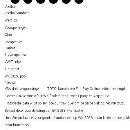
Over ons
Voetbal
Voetbal vandaag
Wedtips
Voorspellingen
Clubs
Competities
Games
Tipcompetities
VW-Tientje
Tiptopper
WK 2026 pool
Nieuws
KSA deelt vergunningen uit: TOTO, Kansino en Fair Play Online hebben verlengd
Sloveen Slavko Vincic fluit WK-finale 2026 tussen Spanje en Argentinië
Historische data wijst op een doelpuntrijk duel om de derde plek op het WK 2026
Belfast decor voor de loting van EK 2028 kwalificatie
Unai Simón favoriet voor gouden handschoen op WK 2026, maar Nederlandse gokk
staat buitenspel