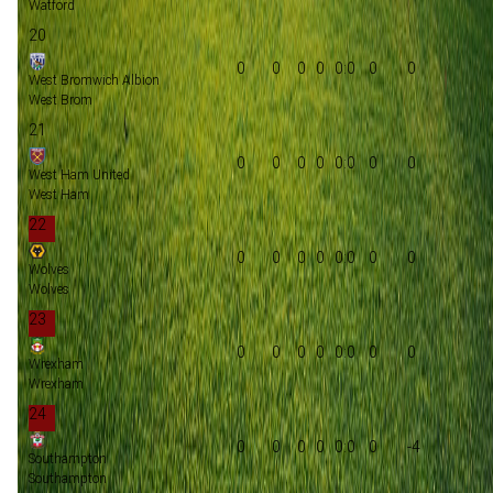
Watford
20
0
0
0
0
0:0
0
0
West Bromwich Albion
West Brom
21
0
0
0
0
0:0
0
0
West Ham United
West Ham
22
0
0
0
0
0:0
0
0
Wolves
Wolves
23
0
0
0
0
0:0
0
0
Wrexham
Wrexham
24
0
0
0
0
0:0
0
-4
Southampton
Southampton