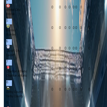
0
0
0
0
0:0
0
0
Bristol City
Bristol
5
0
0
0
0
0:0
0
0
Burnley
Burnley
6
0
0
0
0
0:0
0
0
Cardiff City
Cardiff
7
0
0
0
0
0:0
0
0
Charlton Athletic
Charlton Athletic
8
0
0
0
0
0:0
0
0
Derby County
Derby County
9