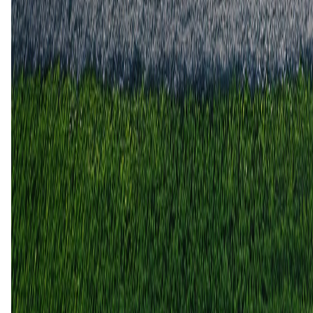
Middlesbrough
2
3
19 sep
2025
Middlesbrough
West Bromwich Albion
2
1
21 jan
2025
Middlesbrough
West Bromwich Albion
2
0
1 okt
2024
West Bromwich Albion
Middlesbrough
0
1
23 dec
2023
Middlesbrough