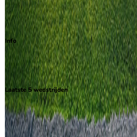
Promotie
Play-offs promotie
Degradatie
Info
Op 29 augustus 2026 gaat Middlesbrough de strijd aan met
West Bromwich Albion. De wedstrijd wordt afgetrapt om 11:3
en wordt gespeeld in de Championship.
Stadion: Riverside Stadium
Scheidsrechter: Onbekend
Laatste 5 wedstrijden
H2H
Middlesbrough
West Bromwich Albion
16 jan
2026
West Bromwich Albion