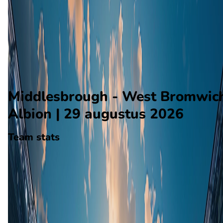
West Bromwich Albion
Alle wedstrijden
Middlesbrough - West Bromwich Albion
Opstellingen
Voorspelling
Voorbeschouwing
Middlesbrough - West Bromwic
Albion | 29 augustus 2026
Team stats
Middlesbrough
Middlesbrough
-
West Bromwich Albion
West Brom
0
aantal goals