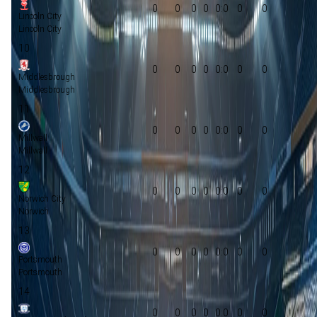
0
0
0
0
0:0
0
0
Lincoln City
Lincoln City
10
0
0
0
0
0:0
0
0
Middlesbrough
Middlesbrough
11
0
0
0
0
0:0
0
0
Millwall
Millwall
12
0
0
0
0
0:0
0
0
Norwich City
Norwich
13
0
0
0
0
0:0
0
0
Portsmouth
Portsmouth
14
0
0
0
0
0:0
0
0