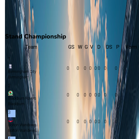
0
gewonnen
0
verloren
vorm
Stand Championship
Team
GS
W
G
V
D
DS
P
Vorm
1
0
0
0
0
0:0
0
0
Birmingham City
Birmingham
2
0
0
0
0
0:0
0
0
Blackburn Rovers
Blackburn
3
0
0
0
0
0:0
0
0
Bolton Wanderers
Bolton Wanderers
4