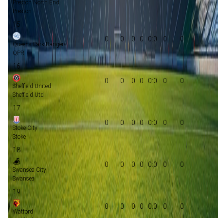
Preston North End
Preston
15
0
0
0
0
0:0
0
0
Queens Park Rangers
QPR
16
0
0
0
0
0:0
0
0
Sheffield United
Sheffield Utd
17
0
0
0
0
0:0
0
0
Stoke City
Stoke
18
0
0
0
0
0:0
0
0
Swansea City
Swansea
19
0
0
0
0
0:0
0
0
Watford