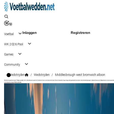
Inloggen
Registreren
Voetbal
WK 2026 Pool
Games
Community
Wedstrijden
/
Wedstrijden
/
Middlesbrough west bromwich albion
Wat kost gokken jou? Stop op tijd | 18+ | loketkansspel.nl | Gokken kan verslavend zijn | Deze boodschap mag niet gedeeld worden met minderjarigen | Speel bewust | Algemene voorwaarde
van toepassing | #Advertentie
Championship
, Engeland
Middlesbrough
Championship
, Engeland
29 aug 11:30