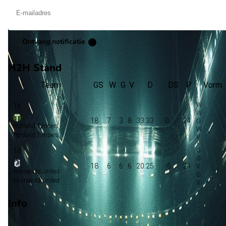
Ontvang notificatie
H2H Stand
Team
GS
W
G
V
D
DS
P
Vorm
16
18
7
3
8
33:33
0
24
Portland Timbers
Portland Timbers
18
18
6
6
6
20:25
-5
24
Minnesota United
Minnesota United
Info
Op 6 september 2026 gaat Portland Timbers de strijd aan met