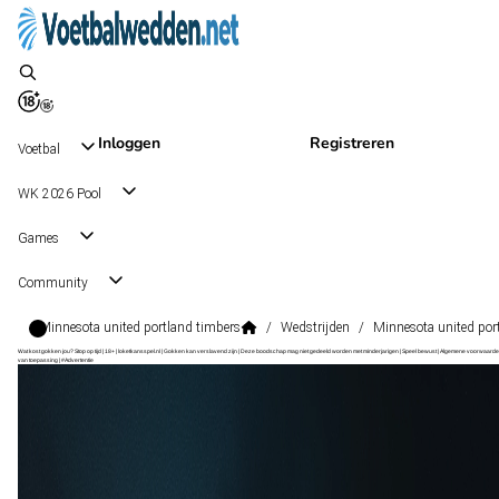
Inloggen
Registreren
Voetbal
WK 2026 Pool
Games
Community
Minnesota united portland timbers
/
Wedstrijden
/
Minnesota united por
Wat kost gokken jou? Stop op tijd | 18+ | loketkansspel.nl | Gokken kan verslavend zijn | Deze boodschap mag niet gedeeld worden met minderjarigen | Speel bewust | Algemene voorwaarde
van toepassing | #Advertentie
Major League Soccer
, USA
Portland Timbers
Major League Soccer
, USA
6 sep 02:30