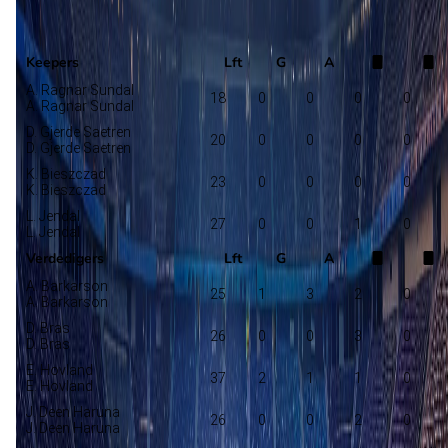
Sogndal
Selectie
Keepers
Lft
G
A
A. Ragnar Sundal
18
0
0
0
0
A. Ragnar Sundal
D. Gjerde Saetren
20
0
0
0
0
D. Gjerde Saetren
K. Bieszczad
23
0
0
0
0
K. Bieszczad
L. Jendal
27
0
0
1
0
L. Jendal
Verdedigers
Lft
G
A
A. Barkarson
25
1
3
2
0
A. Barkarson
D. Bras
26
0
0
3
0
D. Bras
E. Hovland
37
2
1
1
0
E. Hovland
J. Deen Haruna
26
0
0
2
0
J. Deen Haruna