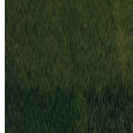
14 jun
2026
Sogndal
Moss
2
4
23 aug
2025
Sogndal
Moss
3
1
30 jul
2025
Moss
Sogndal
3
1
19 aug
2024
Moss