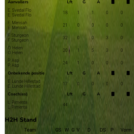
Aanvallers
Lft
G
A
E. Svedal Flo
18
1
1
0
0
E. Svedal Flo
E. Mensah
21
0
0
0
0
E. Mensah
F. Sturgeon
32
0
0
3
0
F. Sturgeon
O. Helen
20
1
5
3
0
O. Helen
P. Asp
24
1
0
0
0
P. Asp
Onbekende positie
Lft
G
A
E. Lunde Hillestad
17
0
0
0
0
E. Lunde Hillestad
Coach(es)
Lft
G
A
L. Pimenta
44
-
-
-
-
L. Pimenta
H2H Stand
Team
GS
W
G
V
D
DS
P
Vorm