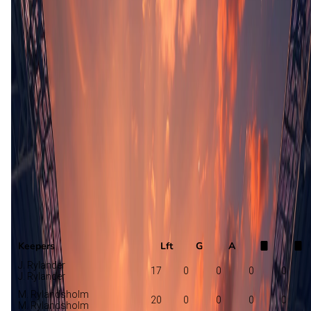
Opstelling nog niet bekend
Sogndal
L. Pimenta
Moss
Selectie
Keepers
Lft
G
A
J. Rylander
17
0
0
0
0
J. Rylander
M. Rylandsholm
20
0
0
0
0
M. Rylandsholm