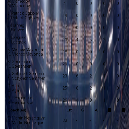
A. Memedov
21
0
0
0
0
A. Memedov
J. Patrick Ogbole
19
0
0
0
0
J. Patrick Ogbole
J. Harveg
17
0
0
0
0
J. Harveg
J. Laegreid
19
4
5
2
0
J. Laegreid
K. Michee Mayonga
18
0
0
0
0
K. Michee Mayonga
K. Soerensen
26
0
0
0
0
K. Soerensen
N. Schjoeth Semmen
23
6
2
1
0
N. Schjoeth Semmen
O. Aga
25
8
2
1
0
O. Aga
R. Hermanstad
26
1
0
1
0
R. Hermanstad
Coach(es)
Lft
G
A
O. Martin Nesselquist
33
-
-
-
-
O. Martin Nesselquist