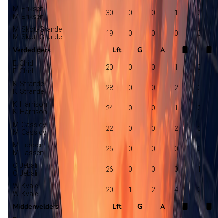
M. Eriksen
30
0
0
1
0
M. Eriksen
M. Skott-Grande
19
0
0
0
0
M. Skott-Grande
Verdedigers
Lft
G
A
E. Chidi
20
0
0
1
0
E. Chidi
K. Strande
28
0
0
2
0
K. Strande
K. Harrison
24
0
0
1
0
K. Harrison
M. Cassidy
22
0
0
2
0
M. Cassidy
M. Lassen
25
0
0
0
0
M. Lassen
O. Jebali
26
0
0
0
1
O. Jebali
W. Kvale
20
1
2
4
0
W. Kvale
Middenvelders
Lft
G
A