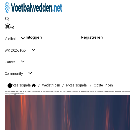
Inloggen
Registreren
Voetbal
WK 2026 Pool
Games
Community
Moss sogndal
/
Wedstrijden
/
Moss sogndal
/
Opstellingen
Wat kost gokken jou? Stop op tijd | 18+ | loketkansspel.nl | Gokken kan verslavend zijn | Deze boodschap mag niet gedeeld worden met minderjarigen | Speel bewust | Algemene voorwaarde
van toepassing | #Advertentie
1. Divisjon
, Noorwegen
Moss
1. Divisjon
, Noorwegen
26 aug 17:00