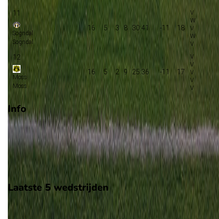
11
16
5
3
8
30:41
-11
18
Sogndal
Sogndal
12
16
5
2
9
25:36
-11
17
Moss
Moss
Info
Op 26 augustus 2026 gaat Moss de strijd aan met Sogndal. D
wedstrijd wordt afgetrapt om 17:00 en wordt gespeeld in de
Norway 2.
Stadion: Melloes Stadion
Scheidsrechter: Onbekend
Laatste 5 wedstrijden
H2H
Moss
Sogndal