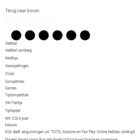
Historische data wijst op een doelpuntrijk duel om de derde plek op het WK 20
Wedgidsen
Terug naar boven
Belfast decor voor de loting van EK 2028 kwalificatie
Kenniscentrum
Unai Simón favoriet voor gouden handschoen op WK 2026, maar Nederlandse 
Veelgestelde vragen
staat buitenspel
Verantwoord wedden
Over ons
Voetbal
Voetbal vandaag
Wedtips
Voorspellingen
Clubs
Competities
Games
Tipcompetities
VW-Tientje
Tiptopper
WK 2026 pool
Nieuws
KSA deelt vergunningen uit: TOTO, Kansino en Fair Play Online hebben verlengd
Sloveen Slavko Vincic fluit WK-finale 2026 tussen Spanje en Argentinië