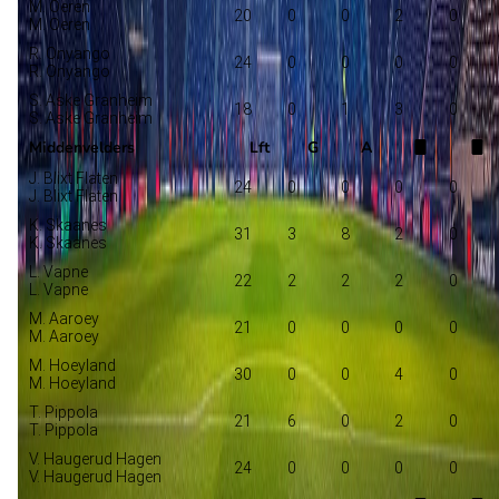
M. Oeren
20
0
0
2
0
M. Oeren
R. Onyango
24
0
0
0
0
R. Onyango
S. Aske Granheim
18
0
1
3
0
S. Aske Granheim
Middenvelders
Lft
G
A
J. Blixt Flaten
24
0
0
0
0
J. Blixt Flaten
K. Skaanes
31
3
8
2
0
K. Skaanes
L. Vapne
22
2
2
2
0
L. Vapne
M. Aaroey
21
0
0
0
0
M. Aaroey
M. Hoeyland
30
0
0
4
0
M. Hoeyland
T. Pippola
21
6
0
2
0
T. Pippola
V. Haugerud Hagen
24
0
0
0
0
V. Haugerud Hagen