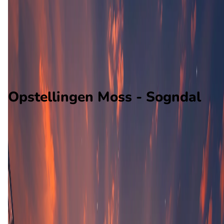
Sogndal
Alle wedstrijden
Moss - Sogndal
Opstellingen
Voorspelling
Voorbeschouwing
Opstellingen Moss - Sogndal
Moss
O. Martin Nesselquist
Sogndal
L. Pimenta