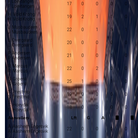
F. Loevtangen
17
0
0
0
0
F. Loevtangen
H. Vold Krohg
19
2
1
1
0
H. Vold Krohg
J. Musbaudeen
22
0
1
5
1
J. Musbaudeen
L. Overgaard
20
0
0
0
0
L. Overgaard
P. Andersen
21
0
0
1
0
P. Andersen
R. Marcus
22
0
2
0
0
R. Marcus
S. Groenli
25
1
0
1
0
S. Groenli
S. Prestmo
19
0
0
0
0
S. Prestmo
S. Hoeydal
18
0
0
0
0
S. Hoeydal
Aanvallers
Lft
G
A
A. Aasheim Engesvik
22
0
0
0
0
A. Aasheim Engesvik