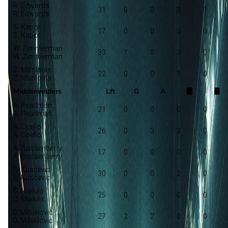
R. Edwards
31
0
0
3
1
R. Edwards
S. Kapor
17
0
0
0
0
S. Kapor
W. Zimmerman
33
1
0
3
0
W. Zimmerman
Z. Monlouis
22
0
0
1
0
Z. Monlouis
Middenvelders
Lft
G
A
A. Pearlman
21
0
0
0
0
A. Pearlman
A. Coello
26
0
3
3
0
A. Coello
A. Bossenberry
17
0
0
0
0
A. Bossenberry
B. Kuscevic
30
0
0
2
0
B. Kuscevic
C. Mailula
25
0
0
0
0
C. Mailula
D. Mihailovic
27
2
2
0
0
D. Mihailovic