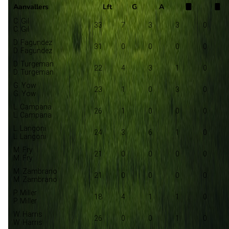
Aanvallers
Lft
G
A
C. Gil
33
7
3
3
0
C. Gil
D. Fagundez
31
0
0
0
0
D. Fagundez
D. Turgeman
22
4
3
1
0
D. Turgeman
G. Yow
23
1
0
3
0
G. Yow
L. Campana
26
1
0
0
0
L. Campana
L. Langoni
24
3
6
1
0
L. Langoni
M. Fry
21
0
0
0
0
M. Fry
M. Zambrano
21
0
0
0
0
M. Zambrano
P. Miller
18
4
1
1
0
P. Miller
W. Harris
26
0
0
1
0
W. Harris