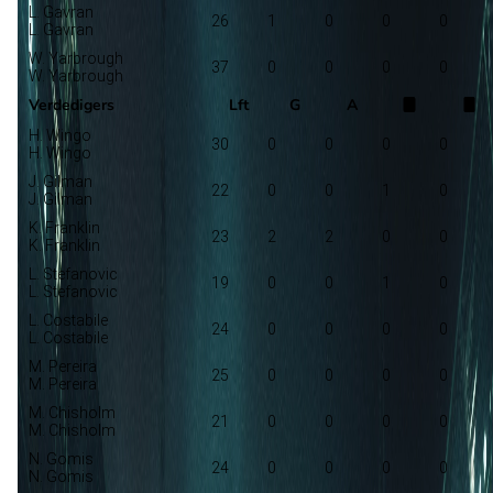
L. Gavran
26
1
0
0
0
L. Gavran
W. Yarbrough
37
0
0
0
0
W. Yarbrough
Verdedigers
Lft
G
A
H. Wingo
30
0
0
0
0
H. Wingo
J. Gilman
22
0
0
1
0
J. Gilman
K. Franklin
23
2
2
0
0
K. Franklin
L. Stefanovic
19
0
0
1
0
L. Stefanovic
L. Costabile
24
0
0
0
0
L. Costabile
M. Pereira
25
0
0
0
0
M. Pereira
M. Chisholm
21
0
0
0
0
M. Chisholm
N. Gomis
24
0
0
0
0
N. Gomis