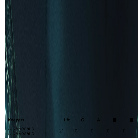
Opstelling nog niet bekend
New England Revolution
M. Mitrovic
Toronto FC
Selectie
Keepers
Lft
G
A
A. De Rosario
21
0
0
0
0
A. De Rosario