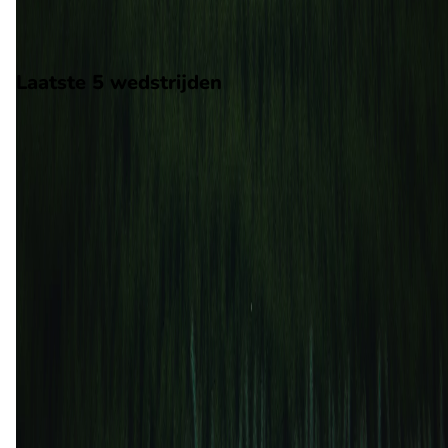
wordt gespeeld in de Major League Soccer.
Stadion: BMO Field
Scheidsrechter: Onbekend
Laatste 5 wedstrijden
H2H
Toronto FC
New England Revolution
22 jul
2026
New England Revolution
Toronto FC
0
0
13 sep
2025
New England Revolution
Toronto FC
1
1
3 mei
2025
Toronto FC