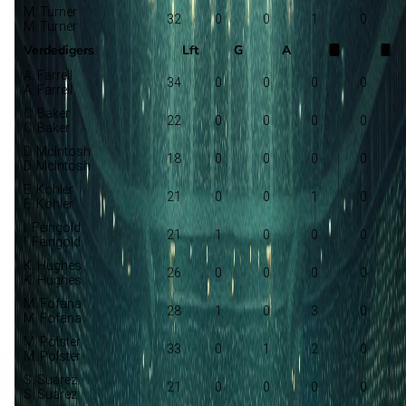
M. Turner
32
0
0
1
0
M. Turner
Verdedigers
Lft
G
A
A. Farrell
34
0
0
0
0
A. Farrell
C. Baker
22
0
0
0
0
C. Baker
D. McIntosh
18
0
0
0
0
D. McIntosh
E. Kohler
21
0
0
1
0
E. Kohler
I. Feingold
21
1
0
0
0
I. Feingold
K. Hughes
26
0
0
0
0
K. Hughes
M. Fofana
28
1
0
3
0
M. Fofana
M. Polster
33
0
1
2
0
M. Polster
S. Suarez
21
0
0
0
0
S. Suarez