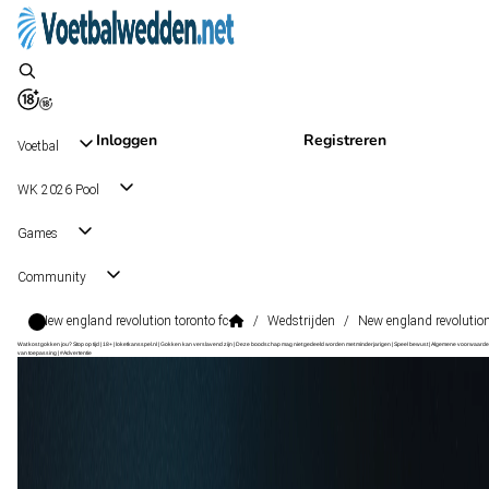
Inloggen
Registreren
Voetbal
WK 2026 Pool
Games
Community
New england revolution toronto fc
/
Wedstrijden
/
New england revolution
Wat kost gokken jou? Stop op tijd | 18+ | loketkansspel.nl | Gokken kan verslavend zijn | Deze boodschap mag niet gedeeld worden met minderjarigen | Speel bewust | Algemene voorwaarde
van toepassing | #Advertentie
Major League Soccer
, USA
Toronto FC
Major League Soccer
, USA
15 aug 23:30