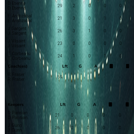
D. Etienne
29
2
0
0
0
D. Etienne
E. Aristizabal
21
3
0
1
0
E. Aristizabal
J. Sargent
26
3
1
0
0
J. Sargent
J. Vilsaint
23
0
0
0
0
J. Vilsaint
T. Corbeanu
24
1
0
1
0
T. Corbeanu
Coach(es)
Lft
G
A
R. Fraser
59
-
-
-
-
R. Fraser
New England Revolution
Selectie
Keepers
Lft
G
A
D. Parisian
21
0
0
0
0
D. Parisian
J. Gunn
26
0
0
0
0
J. Gunn