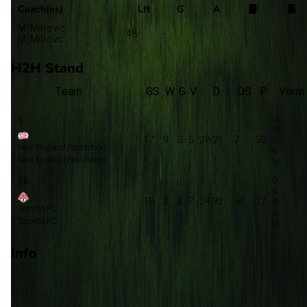
Coach(es)
Lft
G
A
M. Mitrovic
48
-
-
-
-
M. Mitrovic
H2H Stand
Team
GS
W
G
V
D
DS
P
Vorm
6
17
9
3
5
28:21
7
30
New England Revolution
New England Revolution
26
18
3
8
7
24:32
-8
17
Toronto FC
Toronto FC
Info
Op 15 augustus 2026 gaat Toronto FC de strijd aan met New
England Revolution. De wedstrijd wordt afgetrapt om 23:30 en