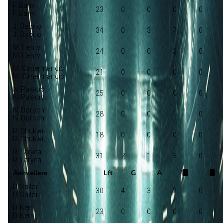
F. Bank
23
0
0
0
0
F. Bank
J. Osorio
34
0
3
7
0
J. Osorio
M. Henry
24
0
0
3
0
M. Henry
M. Cimermancic
21
0
0
0
0
M. Cimermancic
N. Palacio
25
0
0
0
0
N. Palacio
N. Dorsch
28
0
0
1
0
N. Dorsch
R. Chukwu
18
0
0
0
0
R. Chukwu
R. Laryea
31
2
1
3
0
R. Laryea
Aanvallers
Lft
G
A
D. Salloi
30
4
3
2
0
D. Salloi
D. Kerr
23
0
0
0
0
D. Kerr