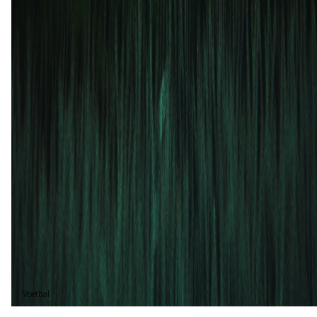
New England Revolution
0
2
20 apr
2024
Toronto FC
New England Revolution
1
0
3 mrt
2024
New England Revolution
Toronto FC
0
1
Toronto FC (2)
40%
Gelijk (2)
40%
New England Revolution (1)
20%
Voetbal