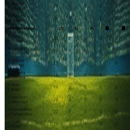
T. Beason
29
0
0
0
0
T. Beason
W. Sands
26
1
0
2
0
W. Sands
Middenvelders
Lft
G
A
A. Yusuf
26
2
2
2
0
A. Yusuf
A. Oyirwoth
19
0
0
0
0
A. Oyirwoth
B. Raines
21
1
0
6
0
B. Raines
C. Oliveira
18
0
0
0
0
C. Oliveira
E. Klein
19
0
0
0
0
E. Klein
J. Harrison
29
0
0
0
0
J. Harrison
J. Panayotou
22
0
0
0
0
J. Panayotou
J. Yueill
29
0
1
0
0
J. Yueill