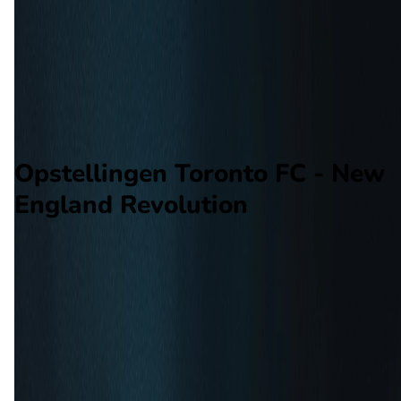
New England Revolution
Alle wedstrijden
Toronto FC - New England Revolution
Opstellingen
Voorspelling
Voorbeschouwing
Opstellingen Toronto FC - New
England Revolution
Toronto FC
R. Fraser
New England Revolution
M. Mitrovic