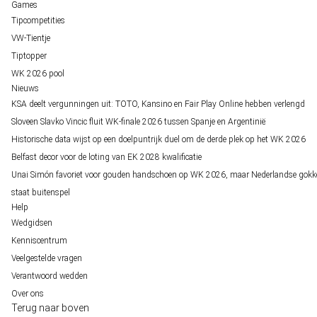
Games
Tipcompetities
VW-Tientje
Tiptopper
WK 2026 pool
Nieuws
KSA deelt vergunningen uit: TOTO, Kansino en Fair Play Online hebben verlengd
Sloveen Slavko Vincic fluit WK-finale 2026 tussen Spanje en Argentinië
Historische data wijst op een doelpuntrijk duel om de derde plek op het WK 2026
Belfast decor voor de loting van EK 2028 kwalificatie
Unai Simón favoriet voor gouden handschoen op WK 2026, maar Nederlandse gokk
staat buitenspel
Help
Wedgidsen
Kenniscentrum
Veelgestelde vragen
Verantwoord wedden
Over ons
Terug naar boven