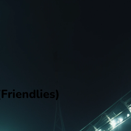
Friendlies)
ld in de Vriendschappelijke wedstrijden.