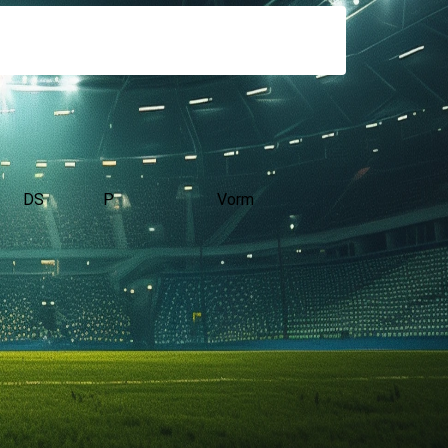
DS
P
Vorm
ld in de Vriendschappelijke wedstrijden.