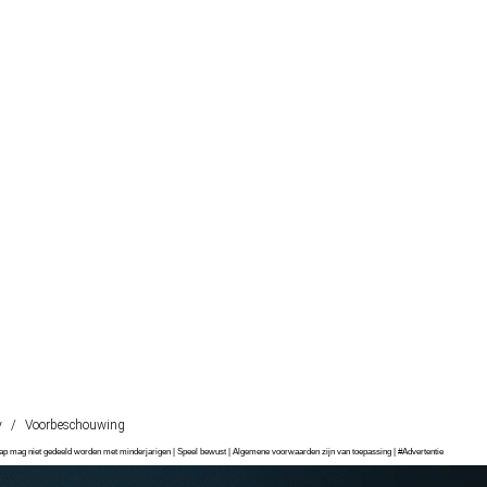
y
/
Voorbeschouwing
chap mag niet gedeeld worden met minderjarigen | Speel bewust | Algemene voorwaarden zijn van toepassing | #Advertentie