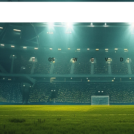
GS
W
G
V
D
icaragua. De wedstrijd wordt afgetrapt om 22:45 en wordt gespee