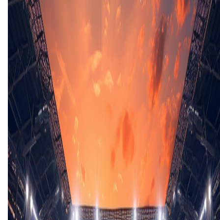
Tweede helft
48'
O. Norburn
(Eigen doelpunt)
62'
T. Hill
(T. Pett)
65'
D. Soumare
(E. Galbraith)
66'
R. Bozenik
(S. Gallagher)
66'
J. Bae
(M. Manhoef)
68'
J. Bae
74'
E. Nevitt
(M. Fondop-Talum)
74'
J. Hawkes
(C. Kavanagh)
74'