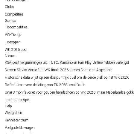
Clubs
Competities
Games
Tipcompetities
VW-Tientje
Tiptopper
WK 2026 pool
Nieuws
KSA deelt vergunningen uit: TOTO, Kansino en Fair Play Online hebben verlengd
Sloveen Slavko Vincic fluit WK-finale 2026 tussen Spanje en Argentinië
Historische data wijst op een doelpuntrijk duel om de derde plek op het WK 2026
Belfast decor voor de loting van EK 2028 kwalificatie
Unai Simón favoriet voor gouden handschoen op WK 2026, maar Nederlandse gokk
staat buitenspel
Help
Wedgidsen
Kenniscentrum
Veelgestelde vragen