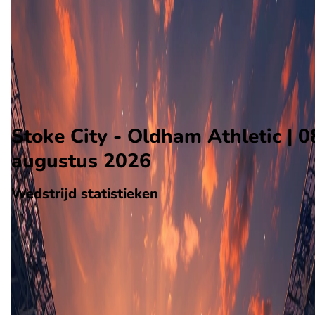
Oldham Athletic
Alle wedstrijden
Stoke City - Oldham Athletic
Opstellingen
Voorspelling
Voorbeschouwing
Stoke City - Oldham Athletic | 0
augustus 2026
Wedstrijd statistieken
Verloop
Statistieken
Eindscore (2 - 0)
Eerste helft
19'
B. Lawal
31'
R. Delaney