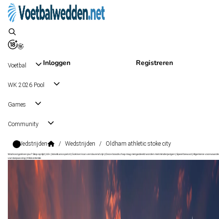
Inloggen
Registreren
Voetbal
WK 2026 Pool
Games
Community
Wedstrijden
/
Wedstrijden
/
Oldham athletic stoke city
Wat kost gokken jou? Stop op tijd | 18+ | loketkansspel.nl | Gokken kan verslavend zijn | Deze boodschap mag niet gedeeld worden met minderjarigen | Speel bewust | Algemene voorwaarde
van toepassing | #Advertentie
EFL Cup
, Engeland
Stoke City
EFL Cup
, Engeland
2 - 0