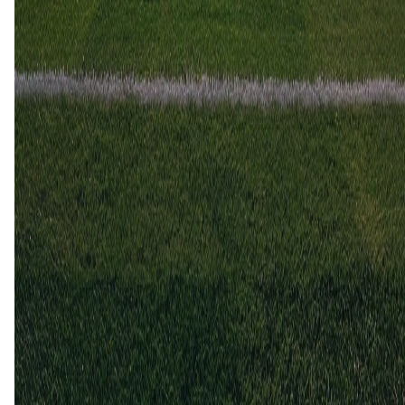
6 apr
2002
Oldham Athletic
Stoke City
2
1
21 nov
2001
Stoke City
Oldham Athletic
0
0
22 aug
2001
Stoke City
Oldham Athletic
0
0
Stoke City (1)
20%
Gelijk (2)
40%
Oldham Athletic (2)
40%