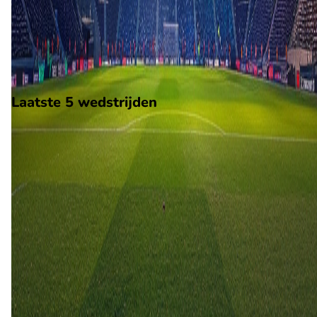
Op 8 augustus 2026 gaat Stoke City de strijd aan met Oldham
Athletic. De wedstrijd wordt afgetrapt om 14:00 en wordt
gespeeld in de EFL Cup.
Stadion: Bet365 Stadium
Scheidsrechter: Onbekend
Laatste 5 wedstrijden
H2H
Stoke City
Oldham Athletic
8 aug
2026
Stoke City
Oldham Athletic
2
0
24 aug
2004
Oldham Athletic
Stoke City
2
1