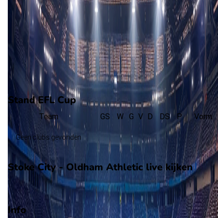
L. Temple
(D. Daniels)
82'
R. Bozenik
(J. Bae)
85'
K. Payne
(O. Norburn)
85'
M. Talovierov
(B. Lawal)
Stand EFL Cup
Team
GS
W
G
V
D
DS
P
Vorm
Geen clubs gevonden
Stoke City - Oldham Athletic live kijken
Viaplay
Info