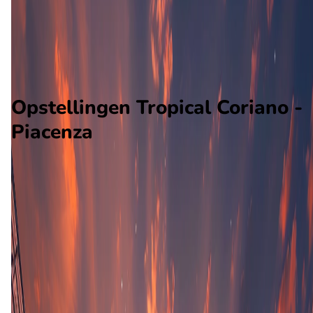
Alle wedstrijden
Tropical Coriano - Piacenza
Opstellingen
Voorspelling
Voorbeschouwing
Opstellingen Tropical Coriano -
Piacenza
Tropical Coriano
Piacenza