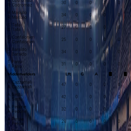
R. Codromaz
30
0
0
0
0
R. Codromaz
R. Masullo
34
0
0
0
0
R. Masullo
S. Tafa
27
0
0
0
0
S. Tafa
S. Confalonieri
25
0
0
0
0
S. Confalonieri
S. Baraldo
34
0
0
0
0
S. Baraldo
T. Parisi
31
0
0
0
0
T. Parisi
Middenvelders
Lft
G
A
A. Cazzamalli
47
0
0
0
0
A. Cazzamalli
A. Sestu
42
0
0
0
0
A. Sestu
A. Pedone
32
0
0
0
0
A. Pedone
A. Persia
28
0
0
0
0
A. Persia