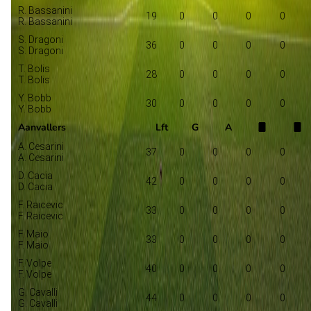
R. Bassanini
19
0
0
0
0
R. Bassanini
S. Dragoni
36
0
0
0
0
S. Dragoni
T. Bolis
28
0
0
0
0
T. Bolis
Y. Bobb
30
0
0
0
0
Y. Bobb
Aanvallers
Lft
G
A
A. Cesarini
37
0
0
0
0
A. Cesarini
D. Cacia
42
0
0
0
0
D. Cacia
F. Raicevic
33
0
0
0
0
F. Raicevic
F. Maio
33
0
0
0
0
F. Maio
F. Volpe
40
0
0
0
0
F. Volpe
G. Cavalli
44
0
0
0
0
G. Cavalli