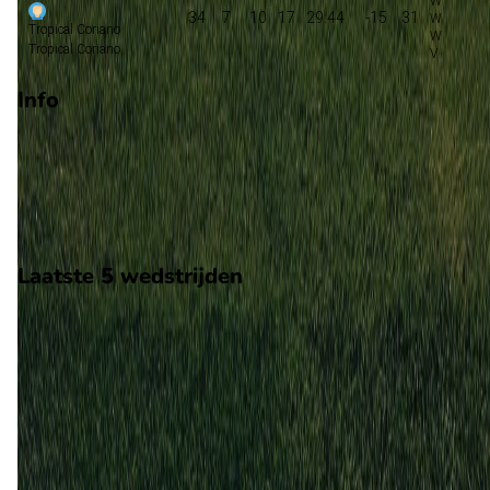
34
7
10
17
29:44
-15
31
Tropical Coriano
Tropical Coriano
Info
Op 26 april 2026 gaat Tropical Coriano de strijd aan met
Piacenza. De wedstrijd wordt afgetrapt om 13:00 en wordt
gespeeld in de Serie D.
Stadion: Onbekend
Scheidsrechter: Onbekend
Laatste 5 wedstrijden
H2H
Tropical Coriano
Piacenza
26 apr
2026
Tropical Coriano
Piacenza
1
0
14 dec
2025