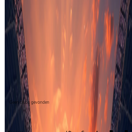
Opstelling nog niet bekend
Piacenza
Tropical Coriano
Selectie
Geen clubs gevonden
Piacenza
Selectie