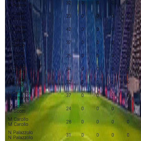
A. Palma
32
0
0
0
0
A. Palma
D. Casali
23
0
0
0
0
D. Casali
F. Porcari
42
0
0
0
0
F. Porcari
F. Curcio
37
0
0
0
0
F. Curcio
G. Losa
26
0
0
0
0
G. Losa
G. D'Iglio
34
0
0
0
0
G. D'Iglio
J. Gonzi
32
0
0
0
0
J. Gonzi
L. Cattaneo
37
0
0
0
0
L. Cattaneo
M. Scotti
24
0
0
0
0
M. Scotti
M. Carollo
28
0
0
0
0
M. Carollo
N. Palazzolo
31
0
0
0
0
N. Palazzolo