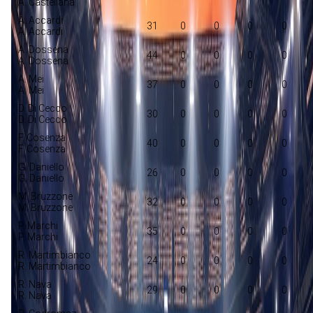
A. Castellana
A. Accardi
31
0
0
0
0
A. Accardi
A. Dossena
44
0
0
0
0
A. Dossena
A. Mei
37
0
0
0
0
A. Mei
D. Di Cecco
30
0
0
0
0
D. Di Cecco
F. Cosenza
40
0
0
0
0
F. Cosenza
G. Daniello
26
0
0
0
0
G. Daniello
M. Bruzzone
32
0
0
0
0
M. Bruzzone
P. Marchi
35
0
0
0
0
P. Marchi
R. Martimbianco
24
0
0
0
0
R. Martimbianco
R. Nava
29
0
0
0
0
R. Nava