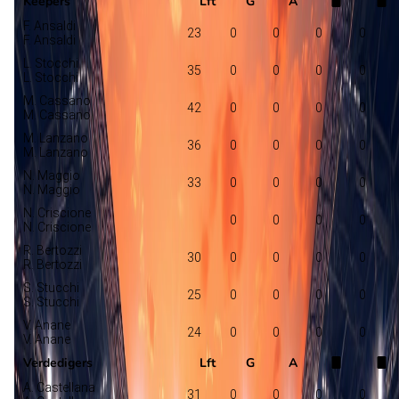
Keepers
Lft
G
A
F. Ansaldi
23
0
0
0
0
F. Ansaldi
L. Stocchi
35
0
0
0
0
L. Stocchi
M. Cassano
42
0
0
0
0
M. Cassano
M. Lanzano
36
0
0
0
0
M. Lanzano
N. Maggio
33
0
0
0
0
N. Maggio
N. Criscione
0
0
0
0
N. Criscione
R. Bertozzi
30
0
0
0
0
R. Bertozzi
S. Stucchi
25
0
0
0
0
S. Stucchi
V. Anane
24
0
0
0
0
V. Anane
Verdedigers
Lft
G
A
A. Castellana
31
0
0
0
0