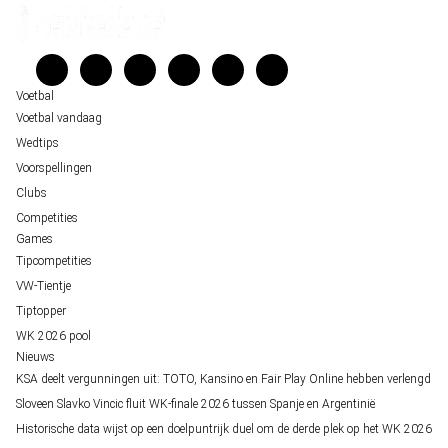
Kenniscentrum
Unai Simón favoriet voor gouden handschoen op WK 2026, maar Nederlandse 
Veelgestelde vragen
staat buitenspel
Verantwoord wedden
Over ons
Voetbal
Voetbal vandaag
Wedtips
Voorspellingen
Clubs
Competities
Games
Tipcompetities
VW-Tientje
Tiptopper
WK 2026 pool
Nieuws
KSA deelt vergunningen uit: TOTO, Kansino en Fair Play Online hebben verlengd
Sloveen Slavko Vincic fluit WK-finale 2026 tussen Spanje en Argentinië
Historische data wijst op een doelpuntrijk duel om de derde plek op het WK 2026