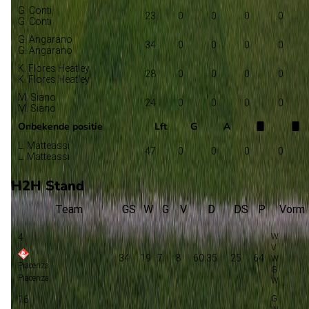
G. Conti
23
0
0
0
0
G. Conti
G. Angarano
34
0
0
0
0
G. Angarano
K. Flores Heatley
28
0
0
0
0
K. Flores Heatley
M. Siano
24
0
0
0
0
M. Siano
Onbekende positie
Lft
G
A
L. Matteassi
47
0
0
0
0
L. Matteassi
H2H Stand
Team
GS
W
G
V
D
DS
P
Vorm
4
34
19
7
8
60:35
25
64
Piacenza
Piacenza
16