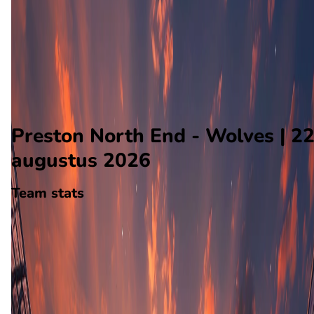
Wolves
Alle wedstrijden
Preston North End - Wolves
Opstellingen
Voorspelling
Voorbeschouwing
Preston North End - Wolves | 2
augustus 2026
Team stats
Preston North End
Preston
-
Wolves
Wolves
0
aantal goals