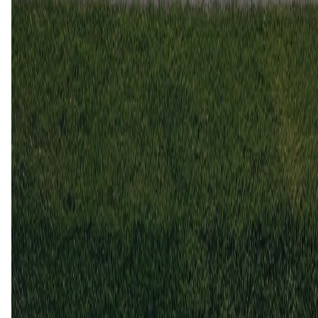
Preston North End
2
1
17 feb
2018
Preston North End
Wolves
1
1
21 okt
2017
Wolves
Preston North End
3
2
7 mei
2017
Wolves
Preston North End
1
0
19 nov
2016
Preston North End