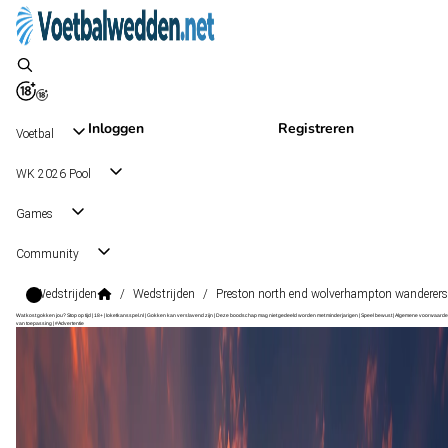
Inloggen
Registreren
Voetbal
WK 2026 Pool
Games
Community
Wedstrijden
/
Wedstrijden
/
Preston north end wolverhampton wanderers
Wat kost gokken jou? Stop op tijd | 18+ | loketkansspel.nl | Gokken kan verslavend zijn | Deze boodschap mag niet gedeeld worden met minderjarigen | Speel bewust | Algemene voorwaarde
van toepassing | #Advertentie
Championship
, Engeland
Preston North End
Championship
, Engeland
22 aug 14:00