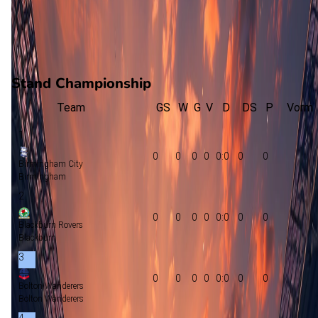
0
gewonnen
0
verloren
vorm
Stand Championship
Team
GS
W
G
V
D
DS
P
Vorm
1
0
0
0
0
0:0
0
0
Birmingham City
Birmingham
2
0
0
0
0
0:0
0
0
Blackburn Rovers
Blackburn
3
0
0
0
0
0:0
0
0
Bolton Wanderers
Bolton Wanderers
4