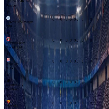
Preston North End
Preston
15
0
0
0
0
0:0
0
0
Queens Park Rangers
QPR
16
0
0
0
0
0:0
0
0
Sheffield United
Sheffield Utd
17
0
0
0
0
0:0
0
0
Stoke City
Stoke
18
0
0
0
0
0:0
0
0
Swansea City
Swansea
19
0
0
0
0
0:0
0
0
Watford