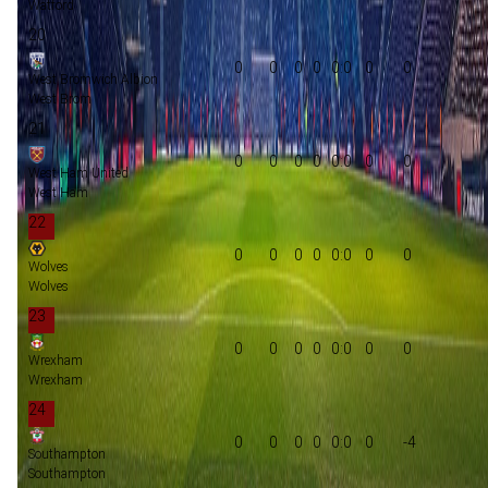
Watford
20
0
0
0
0
0:0
0
0
West Bromwich Albion
West Brom
21
0
0
0
0
0:0
0
0
West Ham United
West Ham
22
0
0
0
0
0:0
0
0
Wolves
Wolves
23
0
0
0
0
0:0
0
0
Wrexham
Wrexham
24
0
0
0
0
0:0
0
-4
Southampton
Southampton