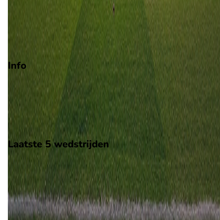
Promotie
Play-offs promotie
Degradatie
Info
Op 22 augustus 2026 gaat Preston North End de strijd aan me
Wolves. De wedstrijd wordt afgetrapt om 14:00 en wordt
gespeeld in de Championship.
Stadion: Deepdale
Scheidsrechter: Onbekend
Laatste 5 wedstrijden
H2H
Preston North End
Wolves
23 aug
2022
Wolves