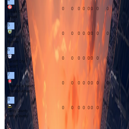
0
0
0
0
0:0
0
0
Bristol City
Bristol
5
0
0
0
0
0:0
0
0
Burnley
Burnley
6
0
0
0
0
0:0
0
0
Cardiff City
Cardiff
7
0
0
0
0
0:0
0
0
Charlton Athletic
Charlton Athletic
8
0
0
0
0
0:0
0
0
Derby County
Derby County
9