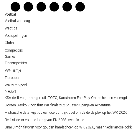
staat buitenspel
Verantwoord wedden
Over ons
Voetbal
Voetbal vandaag
Wedtips
Voorspellingen
Clubs
Competities
Games
Tipcompetities
VW-Tientje
Tiptopper
WK 2026 pool
Nieuws
KSA deelt vergunningen uit: TOTO, Kansino en Fair Play Online hebben verlengd
Sloveen Slavko Vincic fluit WK-finale 2026 tussen Spanje en Argentinië
Historische data wijst op een doelpuntrijk duel om de derde plek op het WK 2026
Belfast decor voor de loting van EK 2028 kwalificatie
Unai Simón favoriet voor gouden handschoen op WK 2026, maar Nederlandse gokk