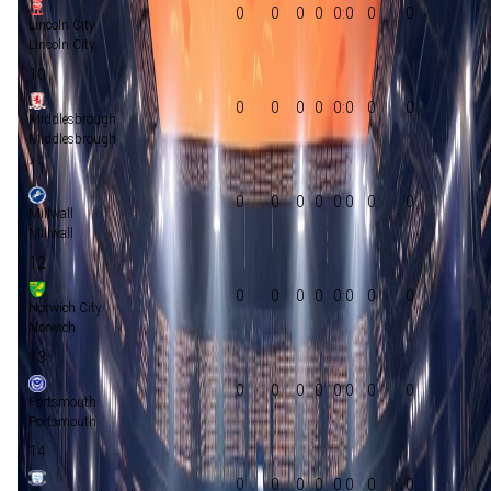
0
0
0
0
0:0
0
0
Lincoln City
Lincoln City
10
0
0
0
0
0:0
0
0
Middlesbrough
Middlesbrough
11
0
0
0
0
0:0
0
0
Millwall
Millwall
12
0
0
0
0
0:0
0
0
Norwich City
Norwich
13
0
0
0
0
0:0
0
0
Portsmouth
Portsmouth
14
0
0
0
0
0:0
0
0