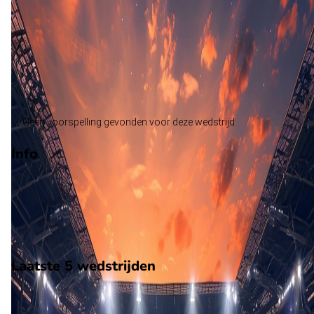
Sandefjord
Alle wedstrijden
Sarpsborg 08 - Sandefjord
Opstellingen
Voorspelling
Voorbeschouwing
Geen voorspelling gevonden voor deze wedstrijd.
Info
Op 16 augustus 2026 gaat Sarpsborg 08 de strijd aan met
Sandefjord. De wedstrijd wordt afgetrapt om 15:00 en wordt
gespeeld in de Eliteserien.
Stadion: Sarpsborg Stadion
Scheidsrechter: Onbekend
Laatste 5 wedstrijden
H2H
Sarpsborg 08
Sandefjord