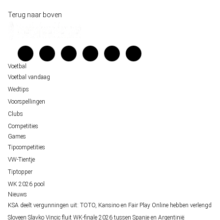
Historische data wijst op een doelpuntrijk duel om de derde plek op het WK 20
Wedgidsen
Terug naar boven
Belfast decor voor de loting van EK 2028 kwalificatie
Kenniscentrum
Unai Simón favoriet voor gouden handschoen op WK 2026, maar Nederlandse 
Veelgestelde vragen
staat buitenspel
Verantwoord wedden
Over ons
Voetbal
Voetbal vandaag
Wedtips
Voorspellingen
Clubs
Competities
Games
Tipcompetities
VW-Tientje
Tiptopper
WK 2026 pool
Nieuws
KSA deelt vergunningen uit: TOTO, Kansino en Fair Play Online hebben verlengd
Sloveen Slavko Vincic fluit WK-finale 2026 tussen Spanje en Argentinië