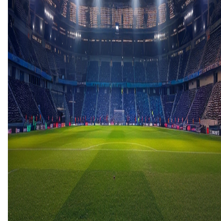
22 mrt
2026
Sandefjord
Sarpsborg 08
0
2
14 sep
2025
Sarpsborg 08
Sandefjord
2
1
26 jul
2025
Sandefjord
Sarpsborg 08
3
2
7 mei
2025
Sarpsborg 08