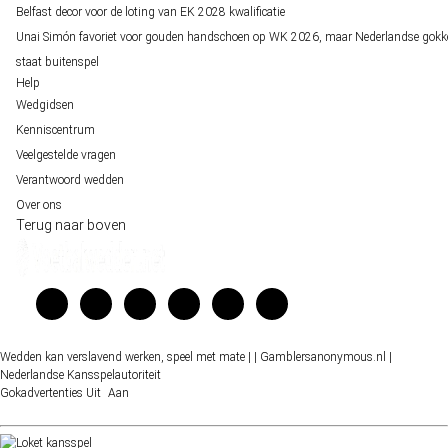
Belfast decor voor de loting van EK 2028 kwalificatie
Unai Simón favoriet voor gouden handschoen op WK 2026, maar Nederlandse gokk
staat buitenspel
Help
Wedgidsen
Kenniscentrum
Veelgestelde vragen
Verantwoord wedden
Over ons
Terug naar boven
Wedden kan verslavend werken, speel met mate |
| Gamblersanonymous.nl
|
Nederlandse Kansspelautoriteit
Gokadvertenties
Uit
Aan