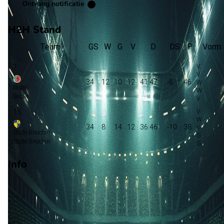
Ontvang notificatie
H2H Stand
Team
GS
W
G
V
D
DS
P
Vorm
7
34
12
10
12
41:47
-6
46
Sedan
Sedan
15
34
8
14
12
36:46
-10
38
Stade Briochin
Stade Briochin
Info
Op 19 mei 2023 gaat Stade Briochin de strijd aan met Sedan.
wedstrijd wordt afgetrapt om 19:00 en wordt gespeeld in de
National.
Stadion: Onbekend