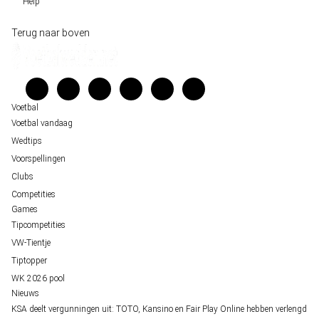
Help
Sloveen Slavko Vincic fluit WK-finale 2026 tussen Spanje en Argentinië
Historische data wijst op een doelpuntrijk duel om de derde plek op het WK 20
Wedgidsen
Terug naar boven
Belfast decor voor de loting van EK 2028 kwalificatie
Kenniscentrum
Unai Simón favoriet voor gouden handschoen op WK 2026, maar Nederlandse 
Veelgestelde vragen
staat buitenspel
Verantwoord wedden
Over ons
Voetbal
Voetbal vandaag
Wedtips
Voorspellingen
Clubs
Competities
Games
Tipcompetities
VW-Tientje
Tiptopper
WK 2026 pool
Nieuws
KSA deelt vergunningen uit: TOTO, Kansino en Fair Play Online hebben verlengd