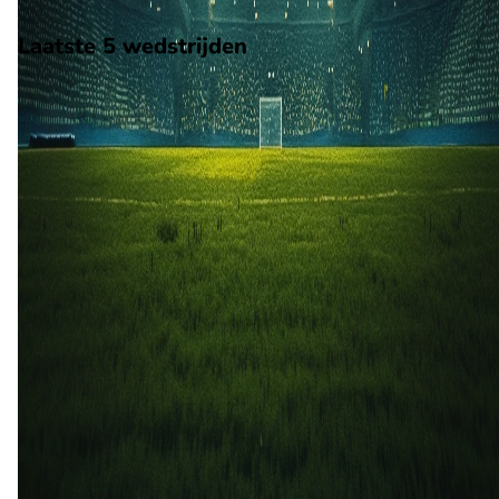
Scheidsrechter: Onbekend
Laatste 5 wedstrijden
H2H
Stade Briochin
Sedan
19 mei
2023
Stade Briochin
Sedan
2
1
13 jan
2023
Sedan
Stade Briochin
1
1
25 mrt
2022
Stade Briochin
Sedan