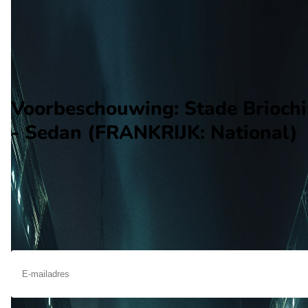
Alle wedstrijden
Stade Briochin - Sedan
Opstellingen
Voorspelling
Voorbeschouwing
Voorbeschouwing: Stade Brioch
- Sedan (FRANKRIJK: National)
Op mei 19 2023 gaat Stade Briochin de strijd aan met Sedan.
wedstrijd wordt afgetrapt om 19:00 en wordt gespeeld in de
National.
Ontvang een notificatie als deze voorbeschouwing beschikbaar is