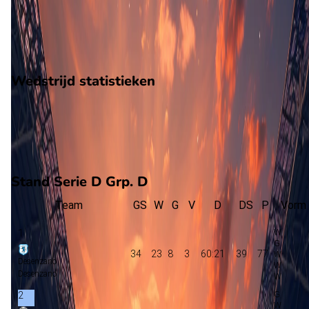
0
gewonnen
26
verloren
vorm
Wedstrijd statistieken
Verloop
Statistieken
Eindscore (3 - 3)
Eerste helft
Tweede helft
Stand Serie D Grp. D
Team
GS
W
G
V
D
DS
P
Vorm
1
34
23
8
3
60:21
39
77
Desenzano
Desenzano
2