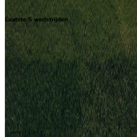
Stadion: Onbekend
Scheidsrechter: Onbekend
Laatste 5 wedstrijden
H2H
Tuttocuoio
Trevigliese
3 mei
2026
Tuttocuoio
Trevigliese
3
3
21 dec
2025
Trevigliese
Tuttocuoio
1
1
Gelijk (2)
100%
Voetbal