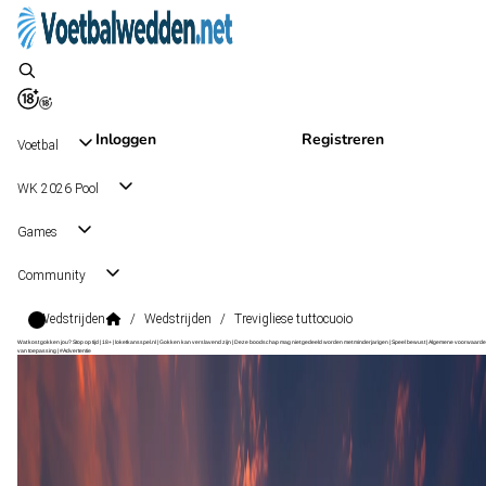
Inloggen
Registreren
Voetbal
WK 2026 Pool
Games
Community
Wedstrijden
/
Wedstrijden
/
Trevigliese tuttocuoio
Wat kost gokken jou? Stop op tijd | 18+ | loketkansspel.nl | Gokken kan verslavend zijn | Deze boodschap mag niet gedeeld worden met minderjarigen | Speel bewust | Algemene voorwaarde
van toepassing | #Advertentie
Serie D Grp. D
, Italië
Tuttocuoio
Serie D Grp. D
, Italië
3 - 3