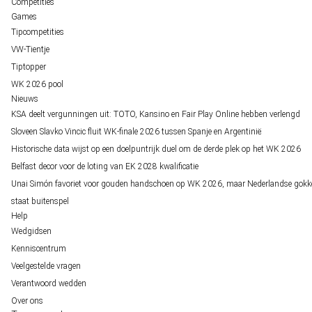
Competities
Games
Tipcompetities
VW-Tientje
Tiptopper
WK 2026 pool
Nieuws
KSA deelt vergunningen uit: TOTO, Kansino en Fair Play Online hebben verlengd
Sloveen Slavko Vincic fluit WK-finale 2026 tussen Spanje en Argentinië
Historische data wijst op een doelpuntrijk duel om de derde plek op het WK 2026
Belfast decor voor de loting van EK 2028 kwalificatie
Unai Simón favoriet voor gouden handschoen op WK 2026, maar Nederlandse gokk
staat buitenspel
Help
Wedgidsen
Kenniscentrum
Veelgestelde vragen
Verantwoord wedden
Over ons