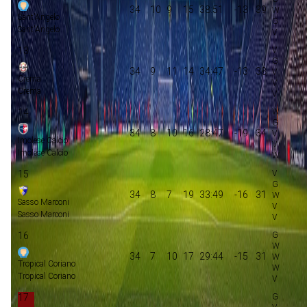
34
10
9
15
38:51
-13
39
Sant'Angelo
Sant'Angelo
13
34
9
11
14
34:47
-13
38
Crema
Crema
14
34
8
10
16
28:47
-19
34
Imolese Calcio
Imolese Calcio
15
34
8
7
19
33:49
-16
31
Sasso Marconi
Sasso Marconi
16
34
7
10
17
29:44
-15
31
Tropical Coriano
Tropical Coriano
17