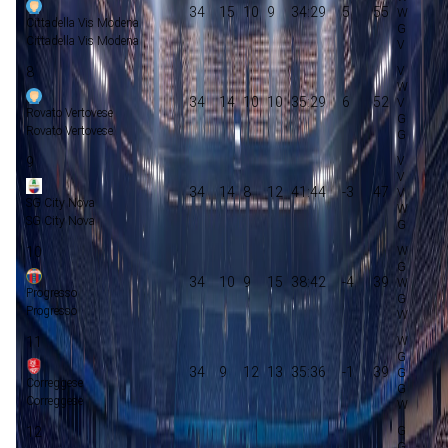
34
15
10
9
34:29
5
55
Cittadella Vis Modena
Cittadella Vis Modena
8
34
14
10
10
35:29
6
52
Rovato Vertovese
Rovato Vertovese
9
34
14
8
12
41:44
-3
47
SG City Nova
SG City Nova
10
34
10
9
15
38:42
-4
39
Progresso
Progresso
11
34
9
12
13
35:36
-1
39
Correggese
Correggese
12