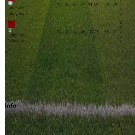
34
5
8
21
31:60
-29
23
Trevigliese
Trevigliese
18
34
0
8
26
18:73
-55
8
Tuttocuoio
Tuttocuoio
Play-offs championship
Promotie
Play-offs promotie
Degradatie
Play-offs degradatie
Info
Op 3 mei 2026 gaat Tuttocuoio de strijd aan met Trevigliese. 
wedstrijd wordt afgetrapt om 13:00 en wordt gespeeld in de
Serie D.