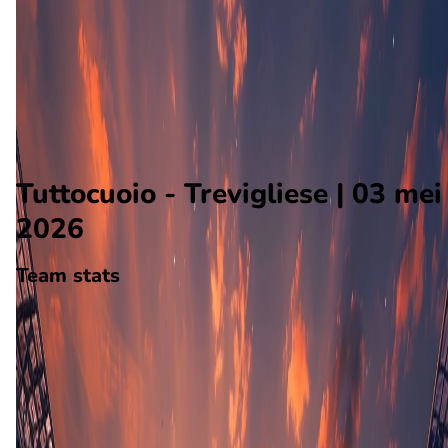
Trevigliese
Alle wedstrijden
Tuttocuoio - Trevigliese
Opstellingen
Voorspelling
Voorbeschouwing
Tuttocuoio - Trevigliese | 03 mei
2026
Team stats
Tuttocuoio
Tuttocuoio
-
Trevigliese
Trevigliese
18
aantal goals