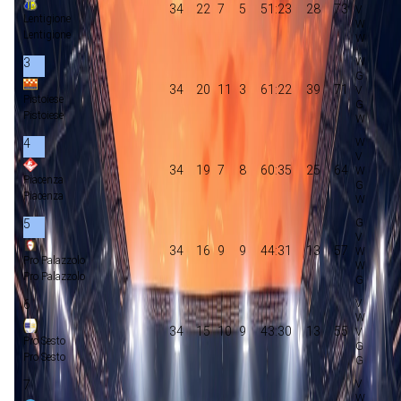
34
22
7
5
51:23
28
73
Lentigione
Lentigione
3
34
20
11
3
61:22
39
71
Pistoiese
Pistoiese
4
34
19
7
8
60:35
25
64
Piacenza
Piacenza
5
34
16
9
9
44:31
13
57
Pro Palazzolo
Pro Palazzolo
6
34
15
10
9
43:30
13
55
Pro Sesto
Pro Sesto
7