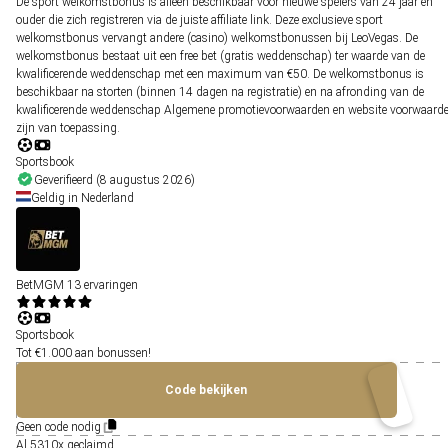
De sport welkomstbonus is alleen beschikbaar voor nieuwe spelers van 24 jaar en
ouder die zich registreren via de juiste affiliate link. Deze exclusieve sport
welkomstbonus vervangt andere (casino) welkomstbonussen bij LeoVegas. De
welkomstbonus bestaat uit een free bet (gratis weddenschap) ter waarde van de
kwalificerende weddenschap met een maximum van €50. De welkomstbonus is
beschikbaar na storten (binnen 14 dagen na registratie) en na afronding van de
kwalificerende weddenschap Algemene promotievoorwaarden en website voorwaard
zijn van toepassing.
Sportsbook
Geverifieerd (8 augustus 2026)
Geldig in Nederland
BetMGM
13 ervaringen
Sportsbook
Tot €1.000 aan bonussen!
Code bekijken
Geen code nodig
Al
5310x
geclaimd