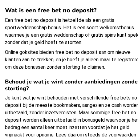
Wat is een free bet no deposit?
Een free bet no deposit is hetzelfde als een gratis
sportweddenschap bonus. Het is een soort welkomstbonus
waarmee je een gratis weddenschap of gratis spins kunt spel
zonder dat je geld hoeft te storten.
Online goksites bieden free bet no deposit aan om nieuwe
klanten aan te trekken, en je hoeft je alleen maar te registrer
om deze bonussen zonder storting te claimen.
Behoud je wat je wint zonder aanbiedingen zonde
storting?
Je kunt wat je wint behouden met verschillende free bets no
deposit bij de meeste bookmakers, aangezien ze cash worde
uitbetaald, zonder inzetvereisten. Maar sommige free bet no
deposit worden alleen uitbetaald in bonusgeld waarvoor je he
bedrag een aantal keer moet inzetten voordat je het geld
vrijmaakt voor opname. Lees daarom steeds de voorwaarden