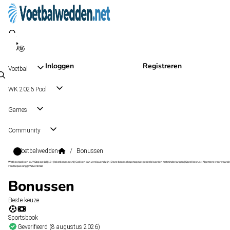
Inloggen
Registreren
Voetbal
WK 2026 Pool
Games
Community
Voetbalwedden
/
Bonussen
Wat kost gokken jou? Stop op tijd | 18+ | loketkansspel.nl | Gokken kan verslavend zijn | Deze boodschap mag niet gedeeld worden met minderjarigen | Speel bewust | Algemene voorwaarde
van toepassing | #Advertentie
Bonussen
Beste keuze
Sportsbook
Geverifieerd (8 augustus 2026)