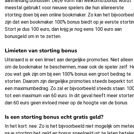
aanmelding bonussen. Deze vorm van welkomstbonus wordt
meestal gebruikt voor nieuwe spelers die hun allereerste
storting doen bij een online bookmaker. Zo kan het bijvoorbee
zijn dat een bookmaker 100% bonus biedt op je eerste stortin
Stort je dus 100 euro, dan krijg je nog eens 100 euro aan
bonusgeld om in te zetten.
Limieten van storting bonus
Uiteraard is er een limiet aan dergelijke promoties. Niet alleen
om de bookmaker te beschermen, maar ook de speler zelf. H
zou wat gek zijn om bij een 100% bonus een groot bedrag te
storten. Daarom zijn dergelijke promoties steeds beperkt tot
een maximumbedrag. Zo zal er bijvoorbeeld steeds staan: 10
tot een maximum van 60 euro. In dit geval heeft meer storte
dan 60 euro geen invloed meer op de hoogte van de bonus.
Is een storting bonus echt gratis geld?
In het kort: nee. Zo is het bijvoorbeeld niet mogelijk om mete
na je storting het geld en bonus speelgeld uit te laten betale