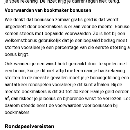
je speelrekening. De inzet krijg je daarentegen niet terug.
Voorwaarden van bookmaker bonussen
Wie denkt dat bonussen zomaar gratis geld is dat wordt
uitgedeelt door bookmakers is er aan voor de moeite. Bonus
komen steeds met bepaalde voorwaarden. Zo is het bij een
welkomstbonus gebruikelijk dat je een bepaald bedrag moet
storten vooraleer je een percentage van die eerste storting a
bonus krijgt.
Ook wanneer je een winst hebt gemaakt door te spelen met
een bonus, kun je dit niet altijd meteen naar je bankrekening
storten. In de meeste gevallen moet je je bonusgeld nog een
aantal keer rondspelen vooraleer je dit kunt afhalen. Bij de
meeste bookmakers is dit 30 tot 40 keer. Haal je geld eerder
af, dan riskeer je je bonus en bijhorende winst te verliezen. Le
daarom steeds eerst de voorwaarden voor bonussen bij
bookmakers.
Rondspeelvereisten