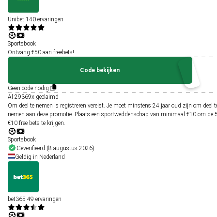
Unibet
140 ervaringen
Sportsbook
Ontvang €50 aan freebets!
Code bekijken
Geen code nodig
Al
29369x
geclaimd
Om deel te nemen is registreren vereist. Je moet minstens 24 jaar oud zijn om deel t
nemen aan deze promotie. Plaats een sportweddenschap van minimaal €10 om de 
€10 free bets te krijgen.
Sportsbook
Geverifieerd (8 augustus 2026)
Geldig in Nederland
bet365
49 ervaringen