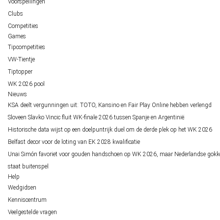
Voorspellingen
Clubs
Competities
Games
Tipcompetities
VW-Tientje
Tiptopper
WK 2026 pool
Nieuws
KSA deelt vergunningen uit: TOTO, Kansino en Fair Play Online hebben verlengd
Sloveen Slavko Vincic fluit WK-finale 2026 tussen Spanje en Argentinië
Historische data wijst op een doelpuntrijk duel om de derde plek op het WK 2026
Belfast decor voor de loting van EK 2028 kwalificatie
Unai Simón favoriet voor gouden handschoen op WK 2026, maar Nederlandse gokk
staat buitenspel
Help
Wedgidsen
Kenniscentrum
Veelgestelde vragen