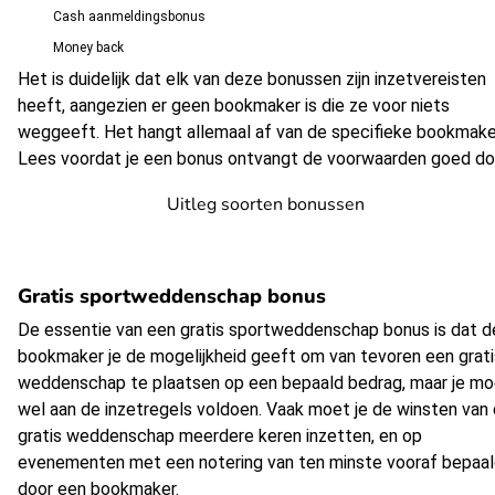
Cash aanmeldingsbonus
Money back
Het is duidelijk dat elk van deze bonussen zijn inzetvereisten
heeft, aangezien er geen bookmaker is die ze voor niets
weggeeft. Het hangt allemaal af van de specifieke bookmake
Lees voordat je een bonus ontvangt de voorwaarden goed do
Uitleg soorten bonussen
Gratis sportweddenschap bonus
De essentie van een gratis sportweddenschap bonus is dat d
bookmaker je de mogelijkheid geeft om van tevoren een grati
weddenschap te plaatsen op een bepaald bedrag, maar je mo
wel aan de inzetregels voldoen. Vaak moet je de winsten van
gratis weddenschap meerdere keren inzetten, en op
evenementen met een notering van ten minste vooraf bepaa
door een bookmaker.