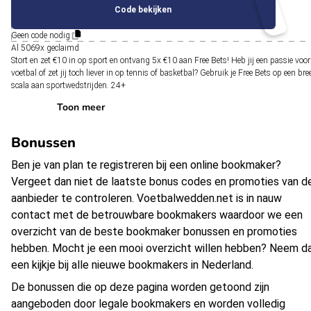
Code bekijken
Geen code nodig
Al
5069x
geclaimd
Stort en zet €10 in op sport en ontvang 5x €10 aan Free Bets! Heb jij een passie voor
voetbal of zet jij toch liever in op tennis of basketbal? Gebruik je Free Bets op een bre
scala aan sportwedstrijden. 24+
Toon meer
Bonussen
Ben je van plan te registreren bij een online bookmaker?
Vergeet dan niet de laatste bonus codes en promoties van d
aanbieder te controleren. Voetbalwedden.net is in nauw
contact met de betrouwbare bookmakers waardoor we een
overzicht van de beste bookmaker bonussen en promoties
hebben. Mocht je een mooi overzicht willen hebben? Neem d
een kijkje bij alle
nieuwe bookmakers in Nederland
.
De bonussen die op deze pagina worden getoond zijn
aangeboden door legale bookmakers en worden volledig