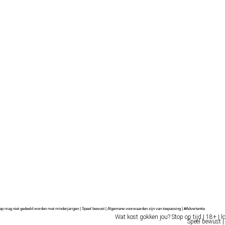
chap mag niet gedeeld worden met minderjarigen | Speel bewust | Algemene voorwaarden zijn van toepassing | #Advertentie
Wat kost gokken jou? Stop op tijd | 18+ | l
Speel bewust |