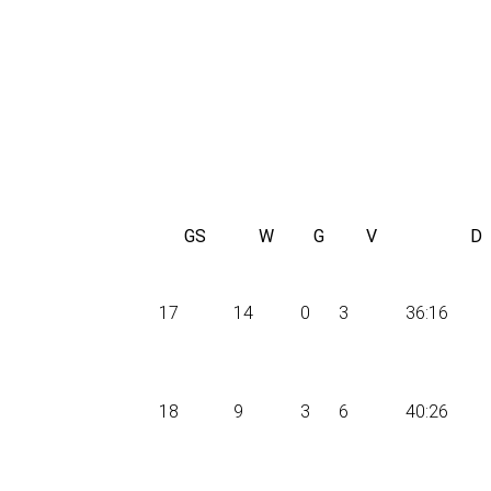
GS
W
G
V
D
17
14
0
3
36:16
18
9
3
6
40:26