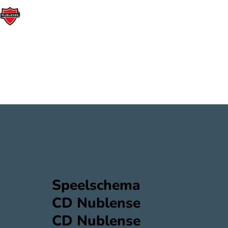
Speelschema
CD Nublense
CD Nublense