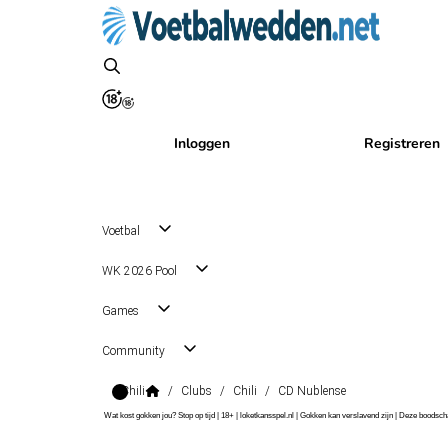
Inloggen
Registreren
Voetbal
WK 2026 Pool
Games
Community
Chili
/
Clubs
/
Chili
/
CD Nublense
Wat kost gokken jou? Stop op tijd | 18+ | loketkansspel.nl | Gokken kan verslavend zijn | Deze boods