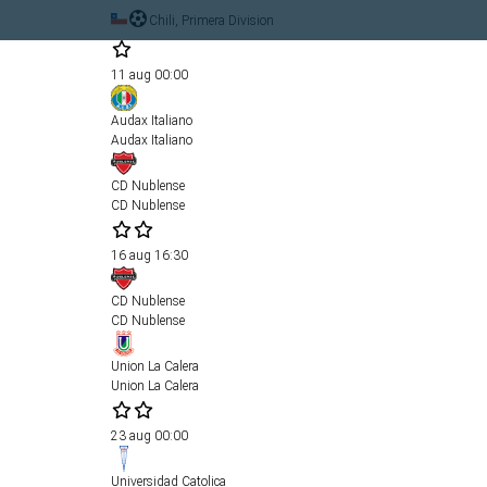
Chili, Primera Division
11 aug
00:00
Audax Italiano
Audax Italiano
CD Nublense
CD Nublense
16 aug
16:30
CD Nublense
CD Nublense
Union La Calera
Union La Calera
23 aug
00:00
Universidad Catolica