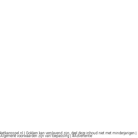
oketkansspel.nl | Gokken kan verslavend zijn, deel deze inhoud niet met minderjarigen |
 Algemene voorwaarden zijn van toepassing | #Advertentie