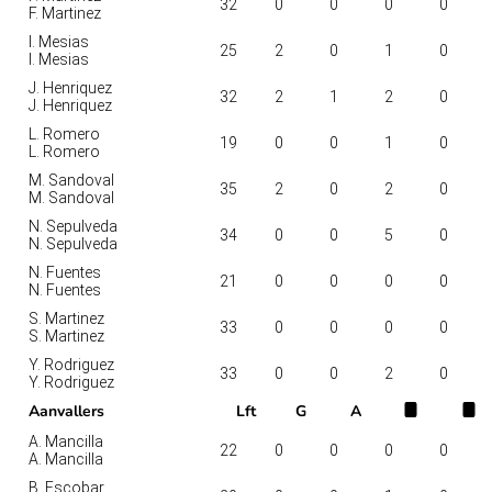
32
0
0
0
0
F. Martinez
I. Mesias
25
2
0
1
0
I. Mesias
J. Henriquez
32
2
1
2
0
J. Henriquez
L. Romero
19
0
0
1
0
L. Romero
M. Sandoval
35
2
0
2
0
M. Sandoval
N. Sepulveda
34
0
0
5
0
N. Sepulveda
N. Fuentes
21
0
0
0
0
N. Fuentes
S. Martinez
33
0
0
0
0
S. Martinez
Y. Rodriguez
33
0
0
2
0
Y. Rodriguez
Aanvallers
Lft
G
A
A. Mancilla
22
0
0
0
0
A. Mancilla
B. Escobar