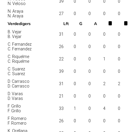
39
0
0
0
0
N. Veloso
N. Araya
27
0
0
0
0
N. Araya
Verdedigers
Lft
G
A
B. Vejar
31
0
0
0
0
B. Vejar
C. Fernandez
26
0
0
0
0
C. Fernandez
C. Riquelme
22
0
0
1
0
C. Riquelme
C. Suarez
39
0
0
0
0
C. Suarez
D. Carrasco
31
0
0
2
2
D. Carrasco
D. Varas
21
0
0
0
0
D. Varas
F. Grillo
33
1
0
4
0
F. Grillo
F. Romero
26
0
0
0
0
F. Romero
K. Orellana