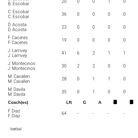
20
0
0
1
0
B. Escobar
C. Escobar
36
0
0
0
0
C. Escobar
D. Acosta
23
0
0
0
0
D. Acosta
F. Caceres
19
0
0
0
0
F. Caceres
J. Larrivey
41
6
2
1
1
J. Larrivey
J. Montecinos
30
2
2
0
0
J. Montecinos
M. Cavalleri
28
0
1
1
0
M. Cavalleri
M. Davila
35
0
1
0
0
M. Davila
Coach(es)
Lft
G
A
F. Diaz
64
-
-
-
-
F. Diaz
Voetbal