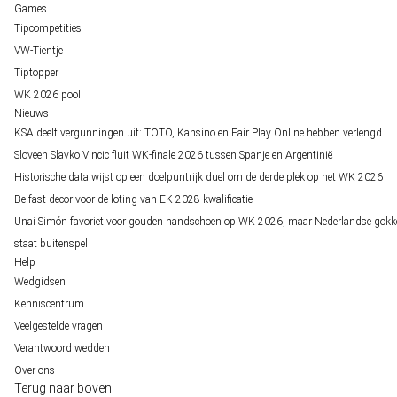
Games
Tipcompetities
VW-Tientje
Tiptopper
WK 2026 pool
Nieuws
KSA deelt vergunningen uit: TOTO, Kansino en Fair Play Online hebben verlengd
Sloveen Slavko Vincic fluit WK-finale 2026 tussen Spanje en Argentinië
Historische data wijst op een doelpuntrijk duel om de derde plek op het WK 2026
Belfast decor voor de loting van EK 2028 kwalificatie
Unai Simón favoriet voor gouden handschoen op WK 2026, maar Nederlandse gokk
staat buitenspel
Help
Wedgidsen
Kenniscentrum
Veelgestelde vragen
Verantwoord wedden
Over ons
Terug naar boven