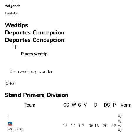
Volgende
Laatste
Wedtips
Deportes Concepcion
Deportes Concepcion
Plaats wedtip
Geen wedtips gevonden
Feit
Stand Primera Division
Team
GS
W
G
V
D
DS
P
Vorm
1
17
14
0
3
36:16
20
42
Colo Colo