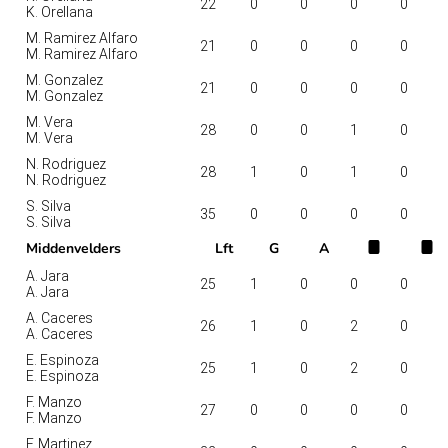
22
0
0
0
0
K. Orellana
M. Ramirez Alfaro
21
0
0
0
0
M. Ramirez Alfaro
M. Gonzalez
21
0
0
0
0
M. Gonzalez
M. Vera
28
0
0
1
0
M. Vera
N. Rodriguez
28
1
0
1
0
N. Rodriguez
S. Silva
35
0
0
0
0
S. Silva
Middenvelders
Lft
G
A
A. Jara
25
1
0
0
0
A. Jara
A. Caceres
26
1
0
2
0
A. Caceres
E. Espinoza
25
1
0
2
0
E. Espinoza
F. Manzo
27
0
0
0
0
F. Manzo
F. Martinez