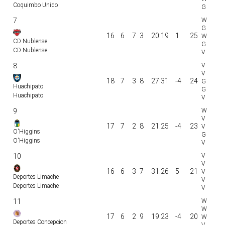
Coquimbo Unido
7
16
6
7
3
20:19
1
25
CD Nublense
CD Nublense
8
18
7
3
8
27:31
-4
24
Huachipato
Huachipato
9
17
7
2
8
21:25
-4
23
O'Higgins
O'Higgins
10
16
6
3
7
31:26
5
21
Deportes Limache
Deportes Limache
11
17
6
2
9
19:23
-4
20
Deportes Concepcion