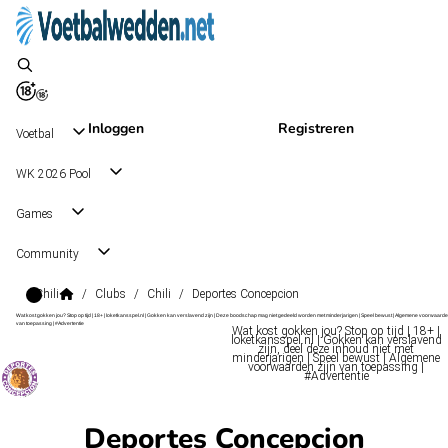
Inloggen
Registreren
Voetbal
WK 2026 Pool
Games
Community
Chili
/
Clubs
/
Chili
/
Deportes Concepcion
Wat kost gokken jou? Stop op tijd | 18+ | loketkansspel.nl | Gokken kan verslavend zijn | Deze boodschap mag niet gedeeld worden met minderjarigen | Speel bewust | Algemene voorwaarde
van toepassing | #Advertentie
Wat kost gokken jou? Stop op tijd | 18+ |
loketkansspel.nl | Gokken kan verslavend
zijn, deel deze inhoud niet met
minderjarigen | Speel bewust | Algemene
voorwaarden zijn van toepassing |
#Advertentie
Deportes Concepcion