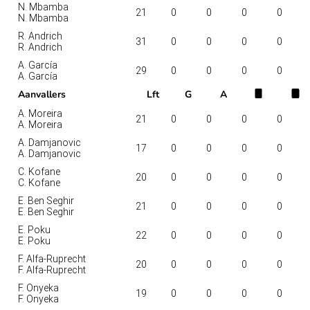
N. Mbamba
21
0
0
0
0
N. Mbamba
R. Andrich
31
0
0
0
0
R. Andrich
A. García
29
0
0
0
0
A. García
Aanvallers
Lft
G
A
A. Moreira
21
0
0
0
0
A. Moreira
A. Damjanovic
17
0
0
0
0
A. Damjanovic
C. Kofane
20
0
0
0
0
C. Kofane
E. Ben Seghir
21
0
0
0
0
E. Ben Seghir
E. Poku
22
0
0
0
0
E. Poku
F. Alfa-Ruprecht
20
0
0
0
0
F. Alfa-Ruprecht
F. Onyeka
19
0
0
0
0
F. Onyeka