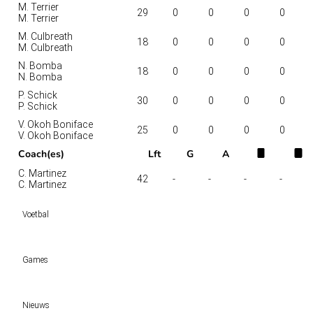
M. Terrier
29
0
0
0
0
M. Terrier
M. Culbreath
18
0
0
0
0
M. Culbreath
N. Bomba
18
0
0
0
0
N. Bomba
P. Schick
30
0
0
0
0
P. Schick
V. Okoh Boniface
25
0
0
0
0
V. Okoh Boniface
Coach(es)
Lft
G
A
C. Martinez
42
-
-
-
-
C. Martinez
Voetbal
Voetbal vandaag
Games
Wedtips
Voorspellingen
Tipcompetities
Clubs
Nieuws
VW-Tientje
Competities