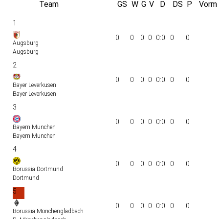
Team
GS
W
G
V
D
DS
P
Vorm
1
0
0
0
0
0:0
0
0
Augsburg
Augsburg
2
0
0
0
0
0:0
0
0
Bayer Leverkusen
Bayer Leverkusen
3
0
0
0
0
0:0
0
0
Bayern Munchen
Bayern Munchen
4
0
0
0
0
0:0
0
0
Borussia Dortmund
Dortmund
5
0
0
0
0
0:0
0
0
Borussia Mönchengladbach