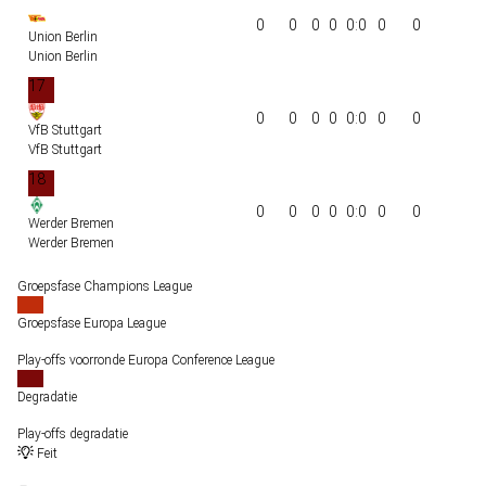
0
0
0
0
0:0
0
0
Union Berlin
Union Berlin
17
0
0
0
0
0:0
0
0
VfB Stuttgart
VfB Stuttgart
18
0
0
0
0
0:0
0
0
Werder Bremen
Werder Bremen
Groepsfase Champions League
Groepsfase Europa League
Play-offs voorronde Europa Conference League
Degradatie
Play-offs degradatie
Feit