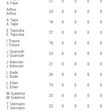
21
0
0
0
0
A. Faye
Arthur
23
0
0
0
0
Arthur
A. Tape
18
0
0
0
0
A. Tape
E. Tapsoba
27
0
0
0
0
E. Tapsoba
I. Traore
18
0
0
0
0
I. Traore
J. Quansah
23
0
0
0
0
J. Quansah
J. Belocian
21
0
0
0
0
J. Belocian
L. Bade
26
0
0
0
0
L. Bade
L. Erlein
19
0
0
0
0
L. Erlein
M. Gutierrez
25
0
0
0
0
M. Gutierrez
T. Oermann
22
0
0
0
0
T. Oermann