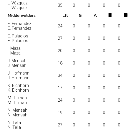
L. Vázquez
35
0
0
0
0
L. Vázquez
Middenvelders
Lft
G
A
E. Fernandez
24
0
0
0
0
E. Fernandez
E. Palacios
27
0
0
0
0
E. Palacios
I. Maza
20
0
0
0
0
I. Maza
J. Mensah
18
0
0
0
0
J. Mensah
J. Hofmann
34
0
0
0
0
J. Hofmann
K. Eichhorn
17
0
0
0
0
K. Eichhorn
M. Tillman
24
0
0
0
0
M. Tillman
N. Mensah
19
0
0
0
0
N. Mensah
N. Tella
27
0
0
0
0
N. Tella