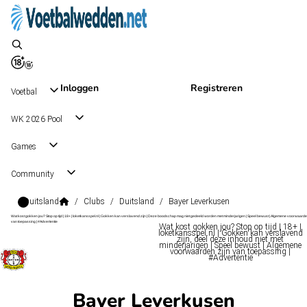
Inloggen
Registreren
Voetbal
WK 2026 Pool
Games
Community
Duitsland
/
Clubs
/
Duitsland
/
Bayer Leverkusen
Wat kost gokken jou? Stop op tijd | 18+ | loketkansspel.nl | Gokken kan verslavend zijn | Deze boodschap mag niet gedeeld worden met minderjarigen | Speel bewust | Algemene voorwaarde
van toepassing | #Advertentie
Wat kost gokken jou? Stop op tijd | 18+ |
loketkansspel.nl | Gokken kan verslavend
zijn, deel deze inhoud niet met
minderjarigen | Speel bewust | Algemene
voorwaarden zijn van toepassing |
#Advertentie
Bayer Leverkusen