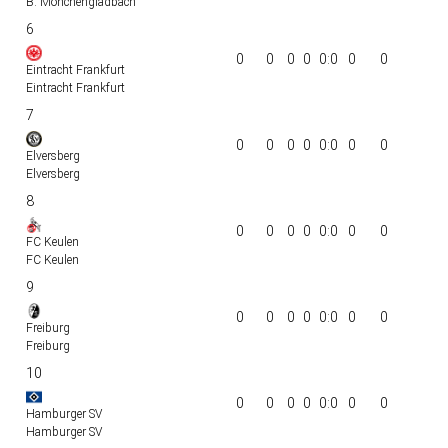
B. Mönchengladbach
6
0
0
0
0
0:0
0
0
Eintracht Frankfurt
Eintracht Frankfurt
7
0
0
0
0
0:0
0
0
Elversberg
Elversberg
8
0
0
0
0
0:0
0
0
FC Keulen
FC Keulen
9
0
0
0
0
0:0
0
0
Freiburg
Freiburg
10
0
0
0
0
0:0
0
0
Hamburger SV
Hamburger SV