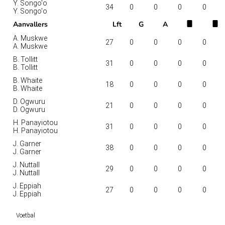
Y. Songo'o
34
0
0
0
0
Y. Songo'o
Aanvallers
Lft
G
A
A. Muskwe
27
0
0
0
0
A. Muskwe
B. Tollitt
31
0
0
0
0
B. Tollitt
B. Whaite
18
0
0
0
0
B. Whaite
D. Ogwuru
21
0
0
0
0
D. Ogwuru
H. Panayiotou
31
0
0
0
0
H. Panayiotou
J. Garner
38
0
0
0
0
J. Garner
J. Nuttall
29
0
0
0
0
J. Nuttall
J. Eppiah
27
0
0
0
0
J. Eppiah
Voetbal