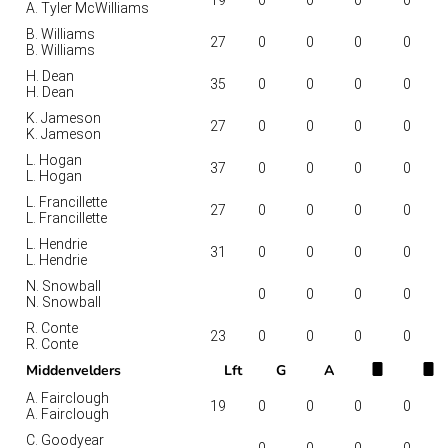
A. Tyler McWilliams
B. Williams
27
0
0
0
0
B. Williams
H. Dean
35
0
0
0
0
H. Dean
K. Jameson
27
0
0
0
0
K. Jameson
L. Hogan
37
0
0
0
0
L. Hogan
L. Francillette
27
0
0
0
0
L. Francillette
L. Hendrie
31
0
0
0
0
L. Hendrie
N. Snowball
0
0
0
0
N. Snowball
R. Conte
23
0
0
0
0
R. Conte
Middenvelders
Lft
G
A
A. Fairclough
19
0
0
0
0
A. Fairclough
C. Goodyear
0
0
0
0