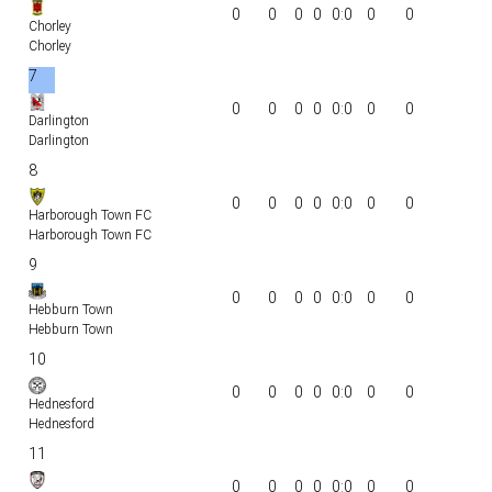
0
0
0
0
0:0
0
0
Chorley
Chorley
7
0
0
0
0
0:0
0
0
Darlington
Darlington
8
0
0
0
0
0:0
0
0
Harborough Town FC
Harborough Town FC
9
0
0
0
0
0:0
0
0
Hebburn Town
Hebburn Town
10
0
0
0
0
0:0
0
0
Hednesford
Hednesford
11
0
0
0
0
0:0
0
0