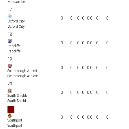
Morecambe
17
0
0
0
0
0:0
0
0
Oxford City
Oxford City
18
0
0
0
0
0:0
0
0
Radcliffe
Radcliffe
19
0
0
0
0
0:0
0
0
Scarborough Athletic
Scarborough Athletic
20
0
0
0
0
0:0
0
0
South Shields
South Shields
21
0
0
0
0
0:0
0
0
Southport
Southport