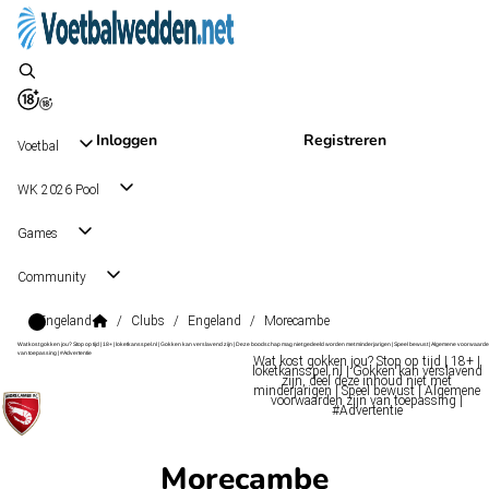
Inloggen
Registreren
Voetbal
WK 2026 Pool
Games
Community
Engeland
/
Clubs
/
Engeland
/
Morecambe
Wat kost gokken jou? Stop op tijd | 18+ | loketkansspel.nl | Gokken kan verslavend zijn | Deze boodschap mag niet gedeeld worden met minderjarigen | Speel bewust | Algemene voorwaarde
van toepassing | #Advertentie
Wat kost gokken jou? Stop op tijd | 18+ |
loketkansspel.nl | Gokken kan verslavend
zijn, deel deze inhoud niet met
minderjarigen | Speel bewust | Algemene
voorwaarden zijn van toepassing |
#Advertentie
Morecambe