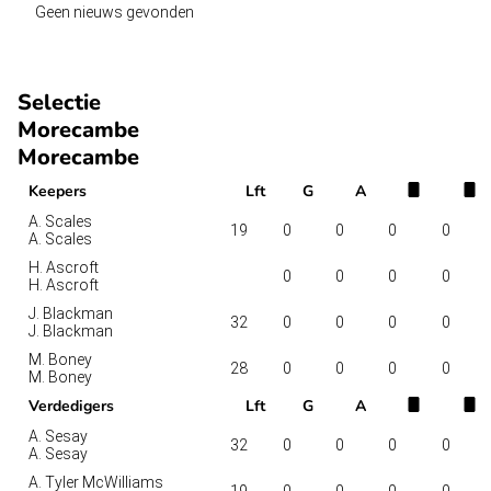
Geen nieuws gevonden
Selectie
Morecambe
Morecambe
Keepers
Lft
G
A
A. Scales
19
0
0
0
0
A. Scales
H. Ascroft
0
0
0
0
H. Ascroft
J. Blackman
32
0
0
0
0
J. Blackman
M. Boney
28
0
0
0
0
M. Boney
Verdedigers
Lft
G
A
A. Sesay
32
0
0
0
0
A. Sesay
A. Tyler McWilliams
19
0
0
0
0