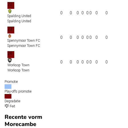
22
0
0
0
0
0:0
0
0
Spalding United
Spalding United
23
0
0
0
0
0:0
0
0
Spennymoor Town FC
Spennymoor Town FC
24
0
0
0
0
0:0
0
0
Worksop Town
Worksop Town
Promotie
Play-offs promotie
Degradatie
Feit
Recente vorm
Morecambe