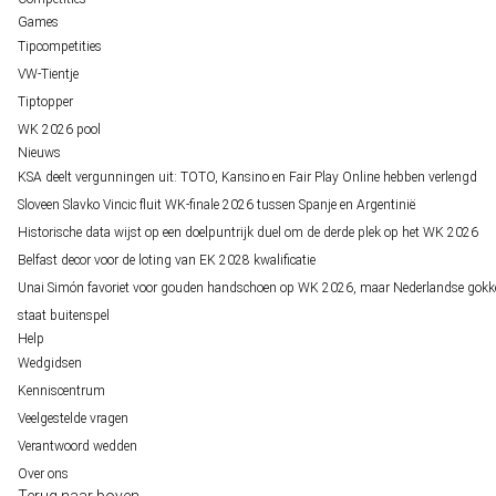
Games
Tipcompetities
VW-Tientje
Tiptopper
WK 2026 pool
Nieuws
KSA deelt vergunningen uit: TOTO, Kansino en Fair Play Online hebben verlengd
Sloveen Slavko Vincic fluit WK-finale 2026 tussen Spanje en Argentinië
Historische data wijst op een doelpuntrijk duel om de derde plek op het WK 2026
Belfast decor voor de loting van EK 2028 kwalificatie
Unai Simón favoriet voor gouden handschoen op WK 2026, maar Nederlandse gokk
staat buitenspel
Help
Wedgidsen
Kenniscentrum
Veelgestelde vragen
Verantwoord wedden
Over ons
Terug naar boven