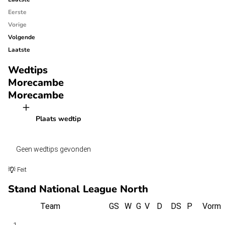
Eerste
Vorige
Volgende
Laatste
Wedtips
Morecambe
Morecambe
Plaats wedtip
Geen wedtips gevonden
Feit
Stand National League North
Team
GS
W
G
V
D
DS
P
Vorm