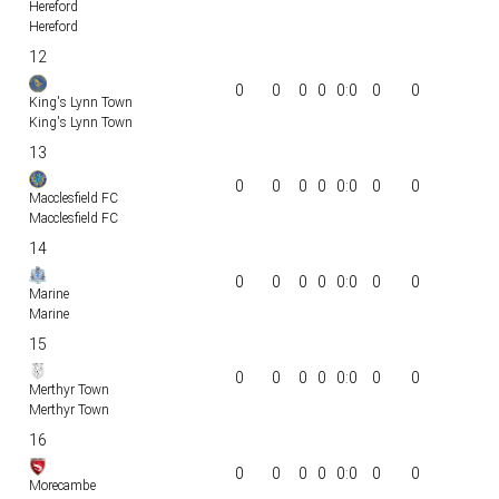
Hereford
Hereford
12
0
0
0
0
0:0
0
0
King's Lynn Town
King's Lynn Town
13
0
0
0
0
0:0
0
0
Macclesfield FC
Macclesfield FC
14
0
0
0
0
0:0
0
0
Marine
Marine
15
0
0
0
0
0:0
0
0
Merthyr Town
Merthyr Town
16
0
0
0
0
0:0
0
0
Morecambe