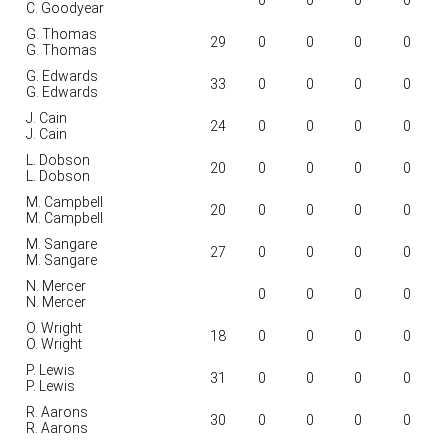
C. Goodyear
G. Thomas
29
0
0
0
0
G. Thomas
G. Edwards
33
0
0
0
0
G. Edwards
J. Cain
24
0
0
0
0
J. Cain
L. Dobson
20
0
0
0
0
L. Dobson
M. Campbell
20
0
0
0
0
M. Campbell
M. Sangare
27
0
0
0
0
M. Sangare
N. Mercer
0
0
0
0
N. Mercer
O. Wright
18
0
0
0
0
O. Wright
P. Lewis
31
0
0
0
0
P. Lewis
R. Aarons
30
0
0
0
0
R. Aarons