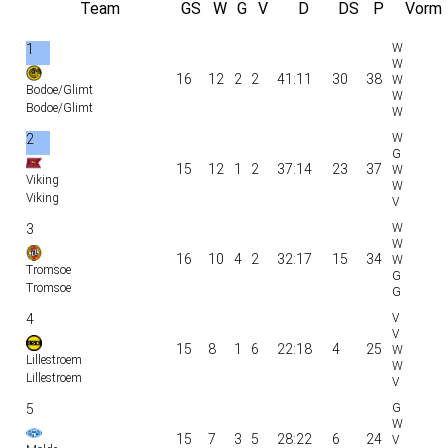
Team
GS
W
G
V
D
DS
P
Vorm
1
16
12
2
2
41:11
30
38
Bodoe/Glimt
Bodoe/Glimt
2
15
12
1
2
37:14
23
37
Viking
Viking
3
16
10
4
2
32:17
15
34
Tromsoe
Tromsoe
4
15
8
1
6
22:18
4
25
Lillestroem
Lillestroem
5
15
7
3
5
28:22
6
24