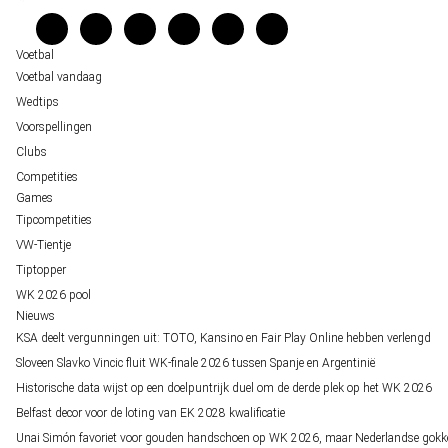
staat buitenspel
Verantwoord wedden
Over ons
Voetbal
Voetbal vandaag
Wedtips
Voorspellingen
Clubs
Competities
Games
Tipcompetities
VW-Tientje
Tiptopper
WK 2026 pool
Nieuws
KSA deelt vergunningen uit: TOTO, Kansino en Fair Play Online hebben verlengd
Sloveen Slavko Vincic fluit WK-finale 2026 tussen Spanje en Argentinië
Historische data wijst op een doelpuntrijk duel om de derde plek op het WK 2026
Belfast decor voor de loting van EK 2028 kwalificatie
Unai Simón favoriet voor gouden handschoen op WK 2026, maar Nederlandse gokk