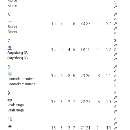
Molde
Molde
6
16
7
1
8
33:27
6
22
Brann
Brann
7
15
6
4
5
18:19
-1
22
Sarpsborg 08
Sarpsborg 08
8
15
6
3
6
23:26
-3
21
Hamarkameratene
Hamarkameratene
9
15
6
2
7
22:27
-5
20
Vaalerenga
Vaalerenga
10
15
5
3
7
21:21
0
18