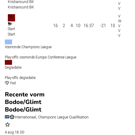
Kristiansund BK
Kristiansund BK
16
16
2
4
10
16:37
-21
10
Start
Start
Voorronde Champions League
Play-offs voorronde Europa Conference League
Degradatie
Play-offs degradatie
Feit
Recente vorm
Bodoe/Glimt
Bodoe/Glimt
Internationaal, Champions League Qualification
4 aug
18:00