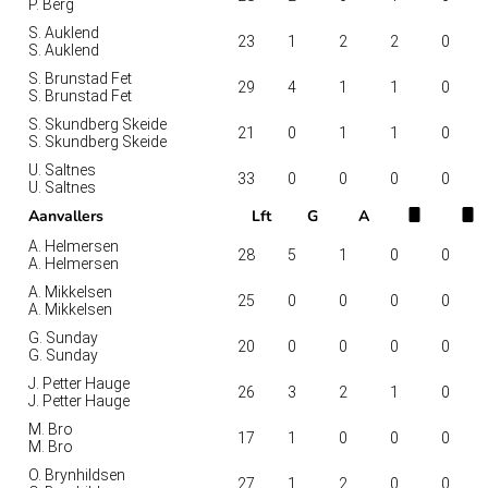
P. Berg
S. Auklend
23
1
2
2
0
S. Auklend
S. Brunstad Fet
29
4
1
1
0
S. Brunstad Fet
S. Skundberg Skeide
21
0
1
1
0
S. Skundberg Skeide
U. Saltnes
33
0
0
0
0
U. Saltnes
Aanvallers
Lft
G
A
A. Helmersen
28
5
1
0
0
A. Helmersen
A. Mikkelsen
25
0
0
0
0
A. Mikkelsen
G. Sunday
20
0
0
0
0
G. Sunday
J. Petter Hauge
26
3
2
1
0
J. Petter Hauge
M. Bro
17
1
0
0
0
M. Bro
O. Brynhildsen
27
1
2
0
0