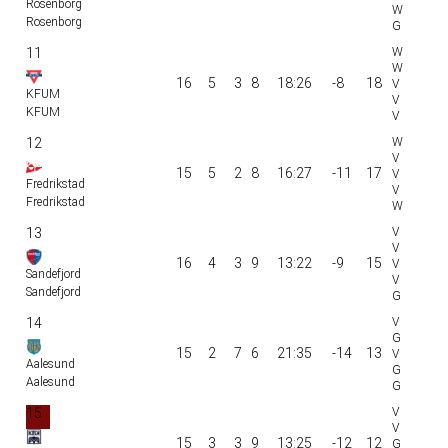
Rosenborg
Rosenborg
11
16
5
3
8
18:26
-8
18
KFUM
KFUM
12
15
5
2
8
16:27
-11
17
Fredrikstad
Fredrikstad
13
16
4
3
9
13:22
-9
15
Sandefjord
Sandefjord
14
15
2
7
6
21:35
-14
13
Aalesund
Aalesund
15
15
3
3
9
13:25
-12
12