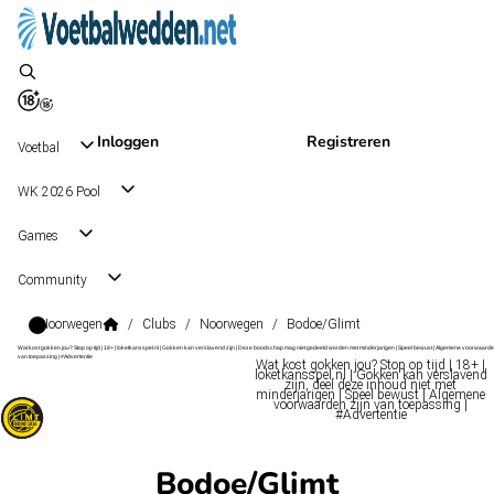
Inloggen
Registreren
Voetbal
WK 2026 Pool
Games
Community
Noorwegen
/
Clubs
/
Noorwegen
/
Bodoe/Glimt
Wat kost gokken jou? Stop op tijd | 18+ | loketkansspel.nl | Gokken kan verslavend zijn | Deze boodschap mag niet gedeeld worden met minderjarigen | Speel bewust | Algemene voorwaarde
van toepassing | #Advertentie
Wat kost gokken jou? Stop op tijd | 18+ |
loketkansspel.nl | Gokken kan verslavend
zijn, deel deze inhoud niet met
minderjarigen | Speel bewust | Algemene
voorwaarden zijn van toepassing |
#Advertentie
Bodoe/Glimt