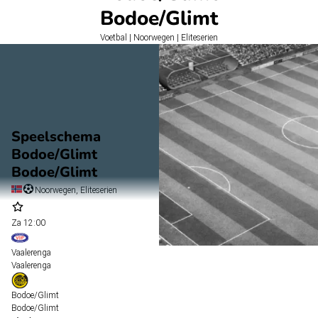
Bodoe/Glimt
Voetbal | Noorwegen | Eliteserien
Speelschema
Bodoe/Glimt
Bodoe/Glimt
Noorwegen, Eliteserien
Za
12:00
Vaalerenga
Vaalerenga
Bodoe/Glimt
Bodoe/Glimt