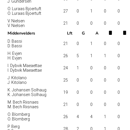
J. Gundersen
O. Luraas Bjoertuft
27
0
1
0
0
O. Luraas Bjoertuft
V. Nielsen
21
0
0
0
0
V. Nielsen
Middenvelders
Lft
G
A
D. Bassi
21
0
1
0
0
D. Bassi
H. Evjen
26
5
1
1
0
H. Evjen
I. Dybvik Maeaettae
24
1
0
0
0
I. Dybvik Maeaettae
J. Kitolano
25
0
0
0
0
J. Kitolano
K. Johansen Solhaug
19
0
0
0
0
K. Johansen Solhaug
M. Bech Riisnaes
21
0
0
0
0
M. Bech Riisnaes
O. Blomberg
26
4
4
1
0
O. Blomberg
P. Berg
28
2
0
1
0