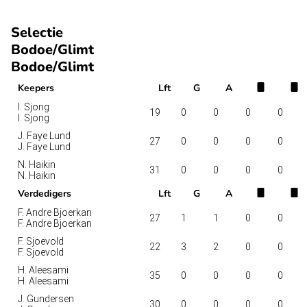
Selectie
Bodoe/Glimt
Bodoe/Glimt
Keepers
Lft
G
A
I. Sjong
19
0
0
0
0
I. Sjong
J. Faye Lund
27
0
0
0
0
J. Faye Lund
N. Haikin
31
0
0
0
0
N. Haikin
Verdedigers
Lft
G
A
F. Andre Bjoerkan
27
1
1
0
0
F. Andre Bjoerkan
F. Sjoevold
22
3
2
0
0
F. Sjoevold
H. Aleesami
35
0
0
0
0
H. Aleesami
J. Gundersen
30
0
0
0
0