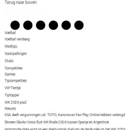
Wedgidsen
Terug naar boven
Belfast decor voor de loting van EK 2028 kwalificatie
Kenniscentrum
Unai Simón favoriet voor gouden handschoen op WK 2026, maar Nederlandse 
Veelgestelde vragen
staat buitenspel
Verantwoord wedden
Over ons
Voetbal
Voetbal vandaag
Wedtips
Voorspellingen
Clubs
Competities
Games
Tipcompetities
VW-Tientje
Tiptopper
WK 2026 pool
Nieuws
KSA deelt vergunningen uit: TOTO, Kansino en Fair Play Online hebben verlengd
Sloveen Slavko Vincic fluit WK-finale 2026 tussen Spanje en Argentinië
Historische data wijst op een doelpuntrijk duel om de derde plek op het WK 2026