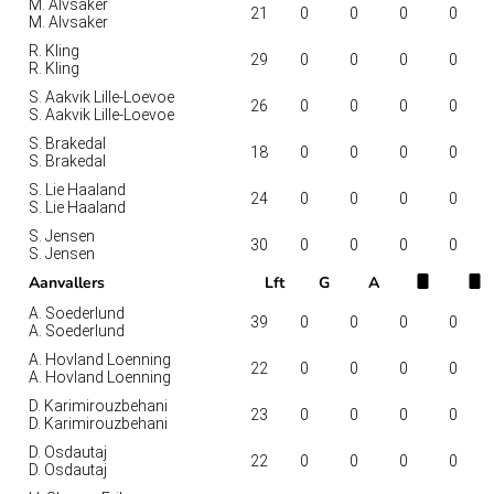
M. Alvsaker
21
0
0
0
0
M. Alvsaker
R. Kling
29
0
0
0
0
R. Kling
S. Aakvik Lille-Loevoe
26
0
0
0
0
S. Aakvik Lille-Loevoe
S. Brakedal
18
0
0
0
0
S. Brakedal
S. Lie Haaland
24
0
0
0
0
S. Lie Haaland
S. Jensen
30
0
0
0
0
S. Jensen
Aanvallers
Lft
G
A
A. Soederlund
39
0
0
0
0
A. Soederlund
A. Hovland Loenning
22
0
0
0
0
A. Hovland Loenning
D. Karimirouzbehani
23
0
0
0
0
D. Karimirouzbehani
D. Osdautaj
22
0
0
0
0
D. Osdautaj