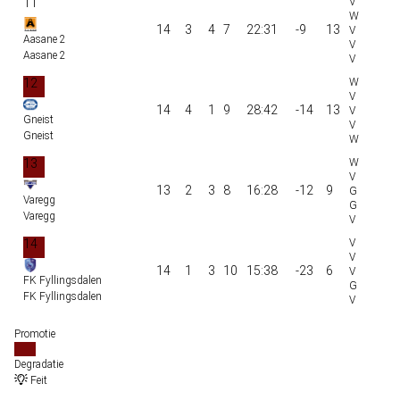
11
14
3
4
7
22:31
-9
13
Aasane 2
Aasane 2
12
14
4
1
9
28:42
-14
13
Gneist
Gneist
13
13
2
3
8
16:28
-12
9
Varegg
Varegg
14
14
1
3
10
15:38
-23
6
FK Fyllingsdalen
FK Fyllingsdalen
Promotie
Degradatie
Feit