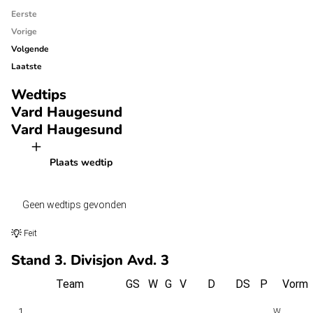
Eerste
Vorige
Volgende
Laatste
Wedtips
Vard Haugesund
Vard Haugesund
Plaats wedtip
Geen wedtips gevonden
Feit
Stand 3. Divisjon Avd. 3
Team
GS
W
G
V
D
DS
P
Vorm
1