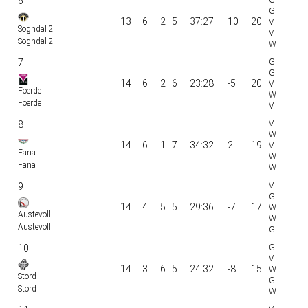
6
13
6
2
5
37:27
10
20
Sogndal 2
Sogndal 2
7
14
6
2
6
23:28
-5
20
Foerde
Foerde
8
14
6
1
7
34:32
2
19
Fana
Fana
9
14
4
5
5
29:36
-7
17
Austevoll
Austevoll
10
14
3
6
5
24:32
-8
15
Stord
Stord