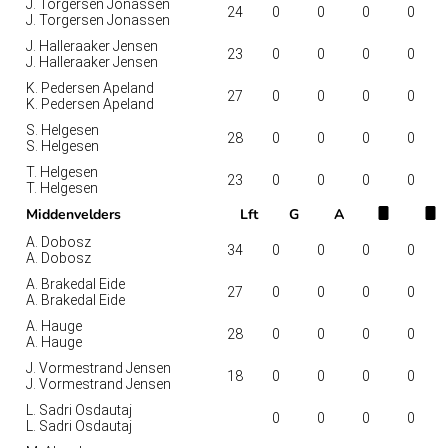
J. Torgersen Jonassen
24
0
0
0
0
J. Torgersen Jonassen
J. Halleraaker Jensen
23
0
0
0
0
J. Halleraaker Jensen
K. Pedersen Apeland
27
0
0
0
0
K. Pedersen Apeland
S. Helgesen
28
0
0
0
0
S. Helgesen
T. Helgesen
23
0
0
0
0
T. Helgesen
Middenvelders
Lft
G
A
A. Dobosz
34
0
0
0
0
A. Dobosz
A. Brakedal Eide
27
0
0
0
0
A. Brakedal Eide
A. Hauge
28
0
0
0
0
A. Hauge
J. Vormestrand Jensen
18
0
0
0
0
J. Vormestrand Jensen
L. Sadri Osdautaj
0
0
0
0
L. Sadri Osdautaj