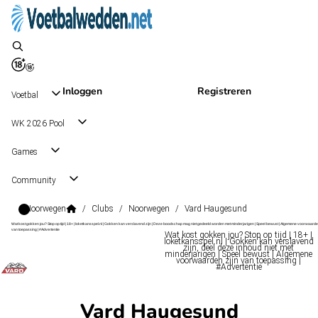
Inloggen
Registreren
Voetbal
WK 2026 Pool
Games
Community
Noorwegen
/
Clubs
/
Noorwegen
/
Vard Haugesund
Wat kost gokken jou? Stop op tijd | 18+ | loketkansspel.nl | Gokken kan verslavend zijn | Deze boodschap mag niet gedeeld worden met minderjarigen | Speel bewust | Algemene voorwaarde
van toepassing | #Advertentie
Wat kost gokken jou? Stop op tijd | 18+ |
loketkansspel.nl | Gokken kan verslavend
zijn, deel deze inhoud niet met
minderjarigen | Speel bewust | Algemene
voorwaarden zijn van toepassing |
#Advertentie
Vard Haugesund