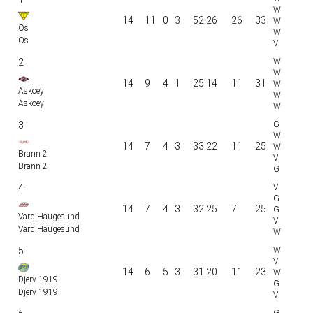
14
11
0
3
52:26
26
33
Os
Os
2
14
9
4
1
25:14
11
31
Askoey
Askoey
3
14
7
4
3
33:22
11
25
Brann 2
Brann 2
4
14
7
4
3
32:25
7
25
Vard Haugesund
Vard Haugesund
5
14
6
5
3
31:20
11
23
Djerv 1919
Djerv 1919