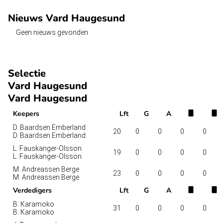
Nieuws Vard Haugesund
Geen nieuws gevonden
Selectie
Vard Haugesund
Vard Haugesund
Keepers
Lft
G
A
D. Baardsen Emberland
20
0
0
0
0
D. Baardsen Emberland
L. Fauskanger-Olsson
19
0
0
0
0
L. Fauskanger-Olsson
M. Andreassen Berge
23
0
0
0
0
M. Andreassen Berge
Verdedigers
Lft
G
A
B. Karamoko
31
0
0
0
0
B. Karamoko