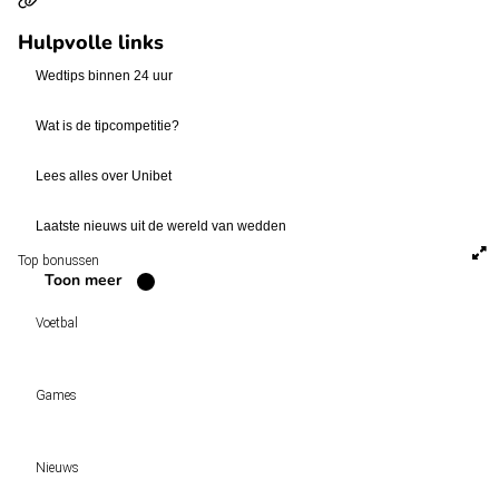
Hulpvolle links
Wedtips binnen 24 uur
Wat is de tipcompetitie?
Lees alles over Unibet
Laatste nieuws uit de wereld van wedden
Top bonussen
Toon meer
Voetbal
Voetbal vandaag
Games
Wedtips
Voorspellingen
Tipcompetities
Clubs
Nieuws
VW-Tientje
Competities
Tiptopper