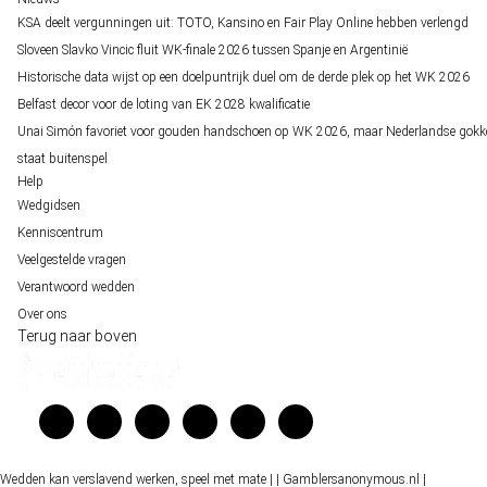
KSA deelt vergunningen uit: TOTO, Kansino en Fair Play Online hebben verlengd
Sloveen Slavko Vincic fluit WK-finale 2026 tussen Spanje en Argentinië
Historische data wijst op een doelpuntrijk duel om de derde plek op het WK 2026
Belfast decor voor de loting van EK 2028 kwalificatie
Unai Simón favoriet voor gouden handschoen op WK 2026, maar Nederlandse gokk
staat buitenspel
Help
Wedgidsen
Kenniscentrum
Veelgestelde vragen
Verantwoord wedden
Over ons
Terug naar boven
Wedden kan verslavend werken, speel met mate |
| Gamblersanonymous.nl
|