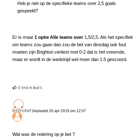
Heb je niet op de specifieke teams over 2,5 goals
gespeeld?
Er is maar
1 optie Alle teams over
1,5/2,5. Als het specifiek
om teams zou gaan dan zou de bet van dinsdag ook fout
moeten zijn Brighton verliest met 0-2 dat is het vreemde,
maar er wordt in de wedstrijd wel meer dan 1.5 gescoord.
0 Vind ik leuk's
timmotief
Geplaatst 20 apr 2019 om 12:07
Wat was de notering op je bet ?