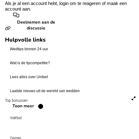
Als je al een account hebt,
login
om te reageren of
maak een
account aan.
Deelnemen aan de
discussie
Hulpvolle links
Wedtips binnen 24 uur
Wat is de tipcompetitie?
Lees alles over Unibet
Laatste nieuws uit de wereld van wedden
Top bonussen
Toon meer
Voetbal
Voetbal vandaag
Games
Wedtips