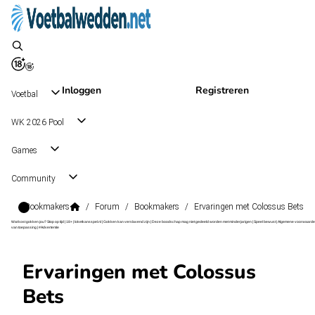
Inloggen
Registreren
Voetbal
WK 2026 Pool
Games
Community
Bookmakers
/
Forum
/
Bookmakers
/
Ervaringen met Colossus Bets
Wat kost gokken jou? Stop op tijd | 18+ | loketkansspel.nl | Gokken kan verslavend zijn | Deze boodschap mag niet gedeeld worden met minderjarigen | Speel bewust | Algemene voorwaarde
van toepassing | #Advertentie
Ervaringen met Colossus
Bets