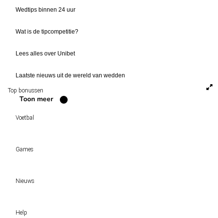
Wedtips binnen 24 uur
Wat is de tipcompetitie?
Lees alles over Unibet
Laatste nieuws uit de wereld van wedden
Top bonussen
Toon meer
Voetbal
Voetbal vandaag
Games
Wedtips
Voorspellingen
Tipcompetities
Clubs
Nieuws
VW-Tientje
Competities
Tiptopper
KSA deelt vergunningen uit: TOTO, Kansino en Fair Play Online hebben verlen
WK 2026 pool
Help
Sloveen Slavko Vincic fluit WK-finale 2026 tussen Spanje en Argentinië