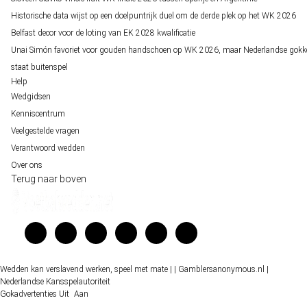
Historische data wijst op een doelpuntrijk duel om de derde plek op het WK 2026
Belfast decor voor de loting van EK 2028 kwalificatie
Unai Simón favoriet voor gouden handschoen op WK 2026, maar Nederlandse gokk
staat buitenspel
Help
Wedgidsen
Kenniscentrum
Veelgestelde vragen
Verantwoord wedden
Over ons
Terug naar boven
Wedden kan verslavend werken, speel met mate |
| Gamblersanonymous.nl
|
Nederlandse Kansspelautoriteit
Gokadvertenties
Uit
Aan