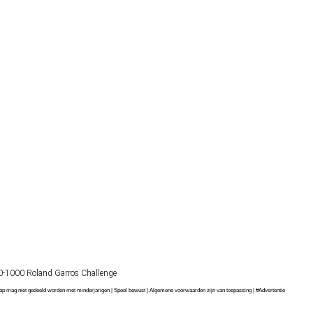
10-1000 Roland Garros Challenge
chap mag niet gedeeld worden met minderjarigen | Speel bewust | Algemene voorwaarden zijn van toepassing | #Advertentie