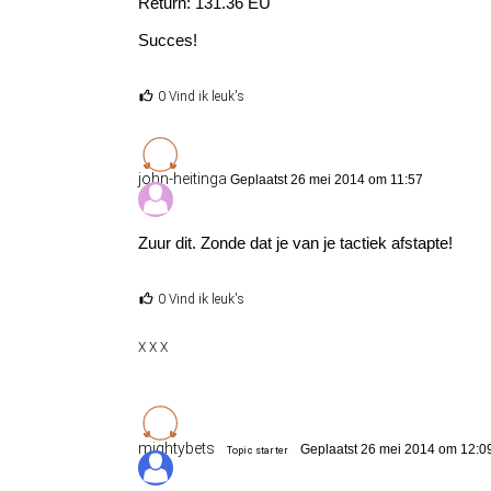
Return: 131.36 EU
Succes!
0 Vind ik leuk's
john-heitinga
Geplaatst 26 mei 2014 om 11:57
Zuur dit. Zonde dat je van je tactiek afstapte!
0 Vind ik leuk's
X X X
mightybets
Geplaatst 26 mei 2014 om 12:0
Topic starter