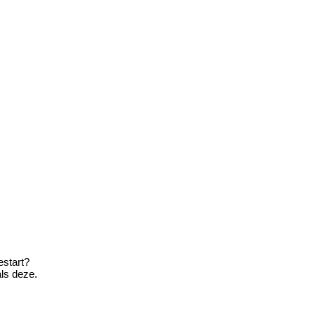
estart?
ls deze.