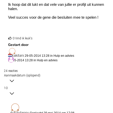
Ik hoop dat dit lukt en dat vele van jullie er profijt uit kunnen
halen.
Veel succes voor de gene die besluiten mee te spelen !
0 Vind ik leuk's
Gestart door
kakitani
29-05-2014 13:28 in
Hulp en advies
29-05-2014 13:28 in
Hulp en advies
24 reacties
Aanmaakdatum (oplopend)
10
dutchdanny
Geplaatst 29 mei 2014 om 17:08