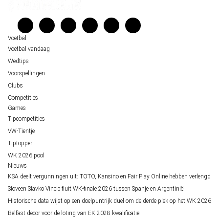
Unai Simón favoriet voor gouden handschoen op WK 2026, maar Nederlandse 
Veelgestelde vragen
staat buitenspel
Verantwoord wedden
Over ons
Voetbal
Voetbal vandaag
Wedtips
Voorspellingen
Clubs
Competities
Games
Tipcompetities
VW-Tientje
Tiptopper
WK 2026 pool
Nieuws
KSA deelt vergunningen uit: TOTO, Kansino en Fair Play Online hebben verlengd
Sloveen Slavko Vincic fluit WK-finale 2026 tussen Spanje en Argentinië
Historische data wijst op een doelpuntrijk duel om de derde plek op het WK 2026
Belfast decor voor de loting van EK 2028 kwalificatie