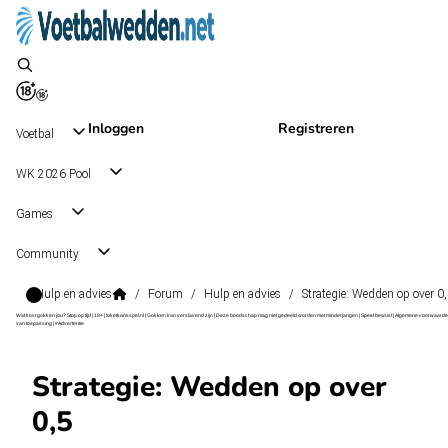
Inloggen
Registreren
Voetbal
WK 2026 Pool
Games
Community
Hulp en advies
/
Forum
/
Hulp en advies
/
Strategie: Wedden op over 0
Wat kost gokken jou? Stop op tijd | 18+ | loketkansspel.nl | Gokken kan verslavend zijn | Deze boodschap mag niet gedeeld worden met minderjarigen | Speel bewust | Algemene voorwaarde
van toepassing | #Advertentie
Strategie: Wedden op over
0,5