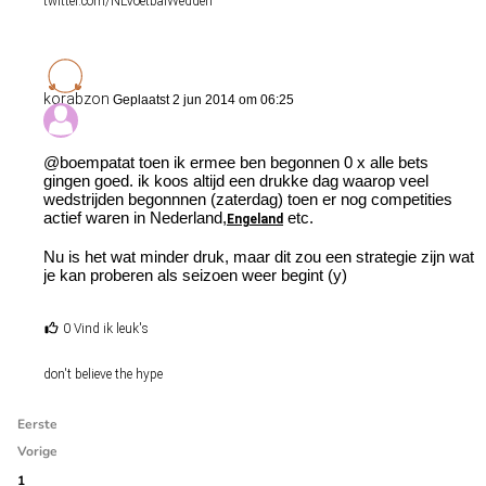
twitter.com/NLVoetbalWedden
korabzon
Geplaatst 2 jun 2014 om 06:25
@boempatat toen ik ermee ben begonnen 0 x alle bets
gingen goed. ik koos altijd een drukke dag waarop veel
wedstrijden begonnnen (zaterdag) toen er nog competities
actief waren in Nederland,
etc.
Engeland
Nu is het wat minder druk, maar dit zou een strategie zijn wat
je kan proberen als seizoen weer begint (y)
0 Vind ik leuk's
don't believe the hype
Eerste
Vorige
1