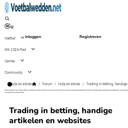
Inloggen
Registreren
Voetbal
WK 2026 Pool
Games
Community
Hulp en advies
/
Forum
/
Hulp en advies
/
Trading in betting, handige 
Wat kost gokken jou? Stop op tijd | 18+ | loketkansspel.nl | Gokken kan verslavend zijn | Deze boodschap mag niet gedeeld worden met minderjarigen | Speel bewust | Algemene voorwaarde
van toepassing | #Advertentie
Trading in betting, handige
artikelen en websites