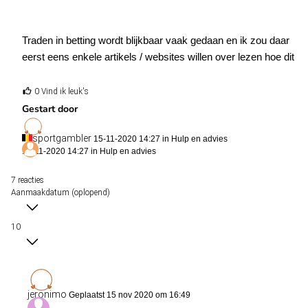
Traden in betting wordt blijkbaar vaak gedaan en ik zou daar
eerst eens enkele artikels / websites willen over lezen hoe dit
precies in zijn werk gaat. Is er iemand die mij goede websites /
artikels / boeken hierover kan aanbevelen? Op twitter heb ik bv
0 Vind ik leuk's
@Aw0ba
gevonden die aan trading doet in tennis
Gestart door
sportgambler
15-11-2020 14:27 in
Hulp en advies
15-11-2020 14:27 in
Hulp en advies
In Belgie zijn slechts een beperkt aantal bookmakers die
toegankelijk zijn. Zijn er eigenlijk bookmakers tussen die je kan
7 reacties
gebruiken om te traden?
Aanmaakdatum (oplopend)
10
Want als ik het goed voorheb, moet je bij trading kunnen backen
en layen, maar naar mijn weten zijn er geen bookmakers in
België die dit toestaan.
jeronimo
Geplaatst 15 nov 2020 om 16:49