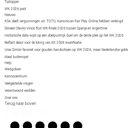
Tiptopper
WK 2026 pool
Nieuws
KSA deelt vergunningen uit: TOTO, Kansino en Fair Play Online hebben verlengd
Sloveen Slavko Vincic fluit WK-finale 2026 tussen Spanje en Argentinië
Historische data wijst op een doelpuntrijk duel om de derde plek op het WK 2026
Belfast decor voor de loting van EK 2028 kwalificatie
Unai Simón favoriet voor gouden handschoen op WK 2026, maar Nederlandse gokk
staat buitenspel
Help
Wedgidsen
Kenniscentrum
Veelgestelde vragen
Verantwoord wedden
Over ons
Terug naar boven