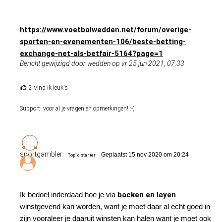
https://www.voetbalwedden.net/forum/overige-
sporten-en-evenementen-106/beste-betting-
exchange-net-als-betfair-5164?page=1
Bericht gewijzigd door wedden op vr 25 jun 2021, 07:33
2 Vind ik leuk's
Support: voor al je vragen en opmerkingen! :-)
sportgambler
Geplaatst 15 nov 2020 om 20:24
Topic starter
Ik bedoel inderdaad hoe je via
backen en layen
winstgevend kan worden, want je moet daar al echt goed in
zijn vooraleer je daaruit winsten kan halen want je moet ook