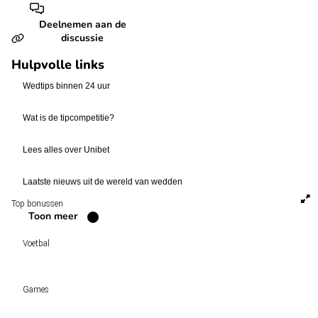
Deelnemen aan de
discussie
Hulpvolle links
Wedtips binnen 24 uur
Wat is de tipcompetitie?
Lees alles over Unibet
Laatste nieuws uit de wereld van wedden
Top bonussen
Toon meer
Voetbal
Voetbal vandaag
Games
Wedtips
Voorspellingen