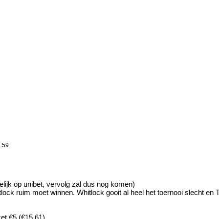
5:59
elijk op unibet, vervolg zal dus nog komen)
itlock ruim moet winnen. Whitlock gooit al heel het toernooi slecht en 
et €5 (€15,61)