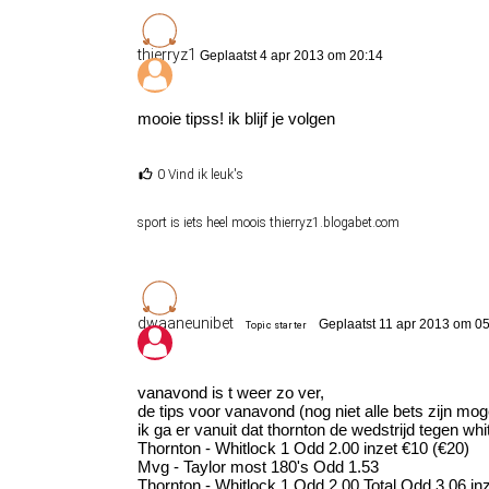
thierryz1
Geplaatst 4 apr 2013 om 20:14
mooie tipss! ik blijf je volgen
0 Vind ik leuk's
sport is iets heel moois thierryz1.blogabet.com
dwaaneunibet
Geplaatst 11 apr 2013 om 0
Topic starter
vanavond is t weer zo ver,
de tips voor vanavond (nog niet alle bets zijn mog
ik ga er vanuit dat thornton de wedstrijd tegen wh
Thornton - Whitlock 1 Odd 2.00 inzet €10 (€20)
Mvg - Taylor most 180's Odd 1.53
Thornton - Whitlock 1 Odd 2.00 Total Odd 3.06 inz