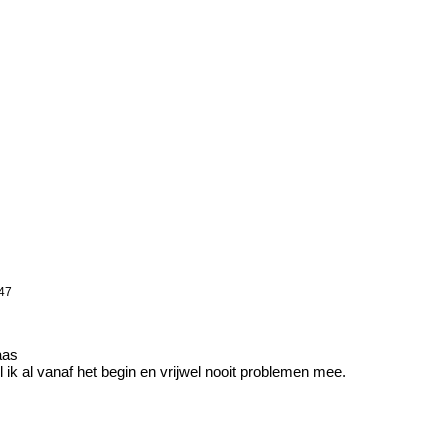
:47
aas
ik al vanaf het begin en vrijwel nooit problemen mee.