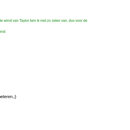
de winst van Taylor ben ik niet zo zeker van, dus voor de
nst.
eteren.;)