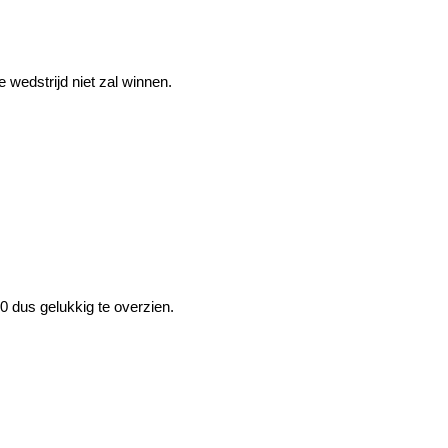
e wedstrijd niet zal winnen.
0 dus gelukkig te overzien.