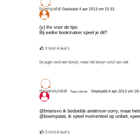
boempatat
Geplaatst 4 apr 2013 om 15:33
(y) thx voor de tips
Bij welke bookmaker speel je dit?
0 Vind ik leuk's
De jager vond een konijn, maar het konijn vond van niet
dwaaneunibet
Geplaatst 4 apr 2013 om 18
Topic starter
@briansvo ik bedoelde anderson sorry, maar hel
@boempatat, ik speel momenteel op unibet, speel 
0 Vind ik leuk's