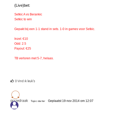
(Live)bet:
Setkic A vs Berankic
Setkic to win
Gepakt bij een 1-1 stand in sets. 1-0 in games voor Setkic.
Inzet: €10
Odd: 2.5
Payout: €25
TB verloren met 5-7, helaas.
0 Vind ik leuk's
grijzedraak
Geplaatst 19 nov 2014 om 12:07
Topic starter