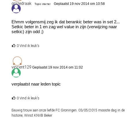
grijzedraak
Geplaatst 19 nov 2014 om 10:58
Topic starter
Ehmm volgensmij zeg ik dat berankic beter was in set 2...
Setkic beter in 1 en zag wel value in zijn (verwijzing naar
setkic) zijn odd ;)
0 Vind ik leuk's
vincent129
Geplaatst 19 nov 2014 om 11:02
verplaatst naar leden topic
0 Vind ik leuk's
Eeuwig trouw aan onze liefde FC Groningen. 03/05/2015 mooiste dag in de
historie, Winst KNVB Beker