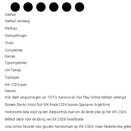
staat buitenspel
Verantwoord wedden
Over ons
Voetbal
Voetbal vandaag
Wedtips
Voorspellingen
Clubs
Competities
Games
Tipcompetities
VW-Tientje
Tiptopper
WK 2026 pool
Nieuws
KSA deelt vergunningen uit: TOTO, Kansino en Fair Play Online hebben verlengd
Sloveen Slavko Vincic fluit WK-finale 2026 tussen Spanje en Argentinië
Historische data wijst op een doelpuntrijk duel om de derde plek op het WK 2026
Belfast decor voor de loting van EK 2028 kwalificatie
Unai Simón favoriet voor gouden handschoen op WK 2026, maar Nederlandse gokk