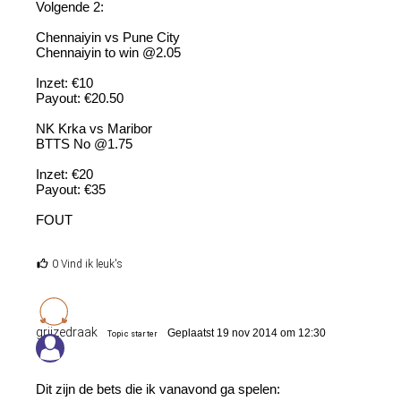
Volgende 2:
Chennaiyin vs Pune City
Chennaiyin to win @2.05
Inzet: €10
Payout: €20.50
NK Krka vs Maribor
BTTS No @1.75
Inzet: €20
Payout: €35
FOUT
0 Vind ik leuk's
grijzedraak
Geplaatst 19 nov 2014 om 12:30
Topic starter
Dit zijn de bets die ik vanavond ga spelen: