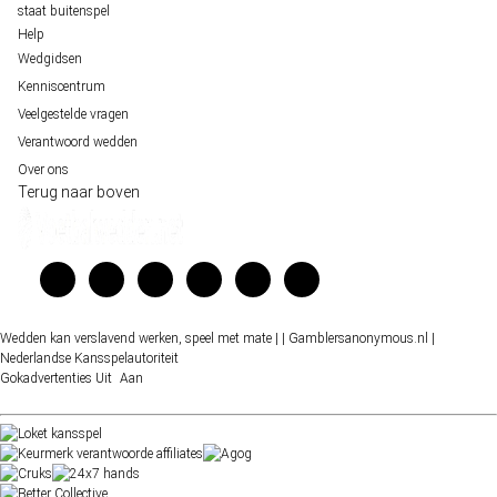
staat buitenspel
Help
Wedgidsen
Kenniscentrum
Veelgestelde vragen
Verantwoord wedden
Over ons
Terug naar boven
Wedden kan verslavend werken, speel met mate |
| Gamblersanonymous.nl
|
Nederlandse Kansspelautoriteit
Gokadvertenties
Uit
Aan