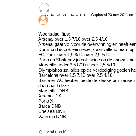
timvvlaanderen
Geplaatst 23 nov 2011 om 
Topic starter
Woensdag Tips:
Arsenal over 1,5 7/10 over 2,5 4/10
Arsenal gaat vol voor de overwinning en heeft een 
Dortmund is ook een redelijk aanvallend team op 
FC Porto over 1,5 8/10 over 2,5 5/10
Porto en Shaktar zijn ook beide op de aanvallende
Marseille under 3,5 8/10 under 2,5 5/10
Olympiakos zal alles op de verdediging gooien he
Barcelona over 1,5 7/10 over 2,5 4/10
Barca en AC hebben beide de klasse om kansen te 
daarnaast deze:
Marseille. DNB
Arsenal. 1X
Porto X
Barca DNB
Chelsea DNB
Valencia DNB
0 Vind ik leuk's