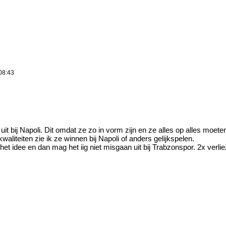
08:43
n uit bij Napoli. Dit omdat ze zo in vorm zijn en ze alles op alles moe
waliteiten zie ik ze winnen bij Napoli of anders gelijkspelen.
het idee en dan mag het iig niet misgaan uit bij Trabzonspor. 2x verlie