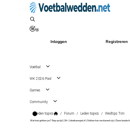
Inloggen
Registreren
Voetbal
WK 2026 Pool
Games
Community
Leden topics
/
Forum
/
Leden topics
/
Wedtips Tim
Wat kost gokken jou? Stop op tijd | 18+ | loketkansspel.nl | Gokken kan verslavend zijn | Deze boods