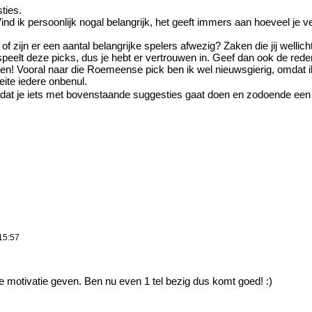
ties.
nd ik persoonlijk nogal belangrijk, het geeft immers aan hoeveel je v
 zijn er een aantal belangrijke spelers afwezig? Zaken die jij wellich
j speelt deze picks, dus je hebt er vertrouwen in. Geef dan ook de red
gen! Vooral naar die Roemeense pick ben ik wel nieuwsgierig, omdat ik
feite iedere onbenul.
op dat je iets met bovenstaande suggesties gaat doen en zodoende een 
15:57
 motivatie geven. Ben nu even 1 tel bezig dus komt goed! :)