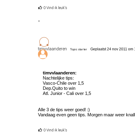
0 Vind ik leuk's
=
timvvlaanderen
Geplaatst 24 nov 2011 om 
Topic starter
timvvlaanderen:
Nachtelijke tips:
Vasco-Chile over 1,5
Dep.Quito to win
Atl. Junior - Cali over 1,5
Alle 3 de tips weer goed! :)
Vandaag even geen tips. Morgen maar weer knall
0 Vind ik leuk's