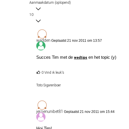
Aanmaakdatum (oplopend)
10
wedden
Geplaatst 21 nov 2011 om 13:57
Succes Tim met de
en het topic (y)
wedtips
0 Vind ik leuk's
Toto Sigarenboer
jeroenunibet81
Geplaatst 21 nov 2011 om 15:44
Hoi Tim!