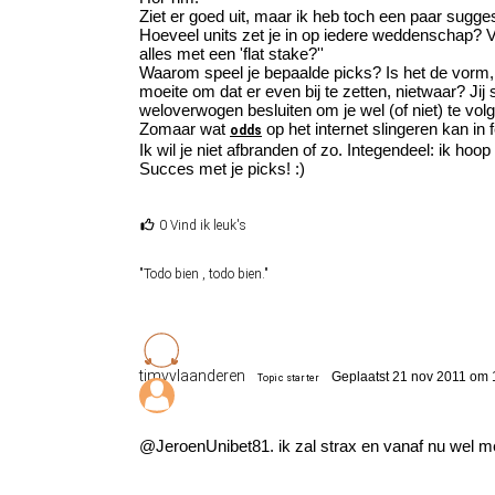
Ziet er goed uit, maar ik heb toch een paar sugges
Hoeveel units zet je in op iedere weddenschap? Vi
alles met een 'flat stake?''
Waarom speel je bepaalde picks? Is het de vorm, of
moeite om dat er even bij te zetten, nietwaar? Ji
weloverwogen besluiten om je wel (of niet) te vol
Zomaar wat
op het internet slingeren kan in 
odds
Ik wil je niet afbranden of zo. Integendeel: ik ho
Succes met je picks! :)
0 Vind ik leuk's
"Todo bien , todo bien."
timvvlaanderen
Geplaatst 21 nov 2011 om 
Topic starter
@JeroenUnibet81. ik zal strax en vanaf nu wel me