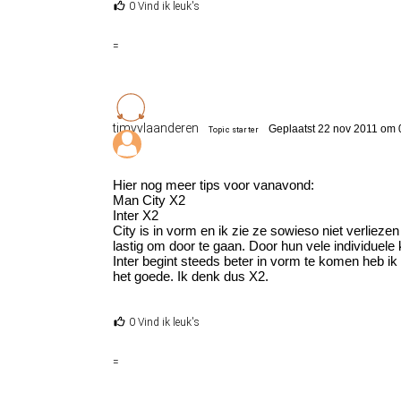
0 Vind ik leuk's
=
timvvlaanderen
Geplaatst 22 nov 2011 om 
Topic starter
Hier nog meer tips voor vanavond:
Man City X2
Inter X2
City is in vorm en ik zie ze sowieso niet verlieze
lastig om door te gaan. Door hun vele individuele k
Inter begint steeds beter in vorm te komen heb ik 
het goede. Ik denk dus X2.
0 Vind ik leuk's
=