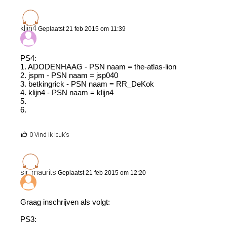
klijn4
Geplaatst 21 feb 2015 om 11:39
PS4:
1. ADODENHAAG - PSN naam = the-atlas-lion
2. jspm - PSN naam = jsp040
3. betkingrick - PSN naam = RR_DeKok
4. klijn4 - PSN naam = klijn4
5.
6.
0 Vind ik leuk's
sir_maurits
Geplaatst 21 feb 2015 om 12:20
Graag inschrijven als volgt:
PS3: