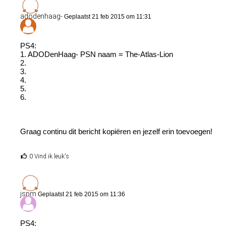
adodenhaag-
Geplaatst 21 feb 2015 om 11:31
PS4:
1. ADODenHaag- PSN naam = The-Atlas-Lion
2.
3.
4.
5.
6.
Graag continu dit bericht kopiëren en jezelf erin toevoegen!
0 Vind ik leuk's
jspm
Geplaatst 21 feb 2015 om 11:36
PS4: