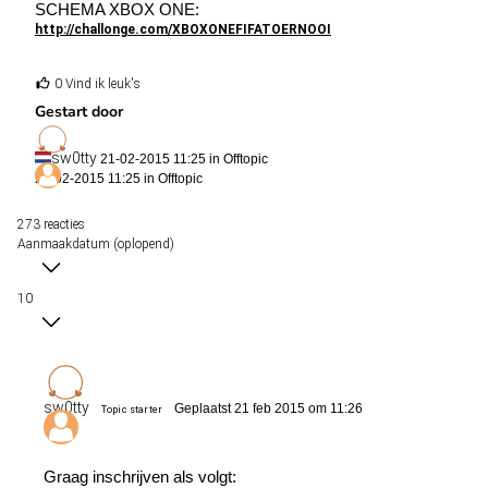
SCHEMA XBOX ONE:
http://challonge.com/XBOXONEFIFATOERNOOI
0 Vind ik leuk's
Gestart door
sw0tty
21-02-2015 11:25 in
Offtopic
21-02-2015 11:25 in
Offtopic
273 reacties
Aanmaakdatum (oplopend)
10
sw0tty
Geplaatst 21 feb 2015 om 11:26
Topic starter
Graag inschrijven als volgt: