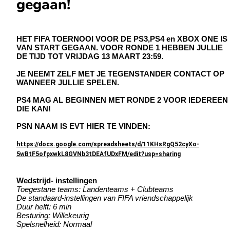
gegaan!
HET FIFA TOERNOOI VOOR DE PS3,PS4 en XBOX ONE IS
VAN START GEGAAN. VOOR RONDE 1 HEBBEN JULLIE
DE TIJD TOT VRIJDAG 13 MAART 23:59.
JE NEEMT ZELF MET JE TEGENSTANDER CONTACT OP
WANNEER JULLIE SPELEN.
PS4 MAG AL BEGINNEN MET RONDE 2 VOOR IEDEREEN
DIE KAN!
PSN NAAM IS EVT HIER TE VINDEN:
https://docs.google.com/spreadsheets/d/11KHsRgQ52cyXo-
5wBtF5ofpxwkL8GVNb3tDEAfUDxFM/edit?usp=sharing
Wedstrijd- instellingen
Toegestane teams: Landenteams + Clubteams
De standaard-instellingen van FIFA vriendschappelijk
Duur helft: 6 min
Besturing: Willekeurig
Spelsnelheid: Normaal