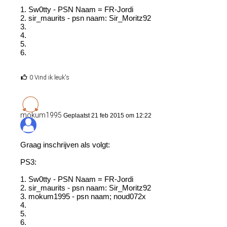
1. Sw0tty - PSN Naam = FR-Jordi
2. sir_maurits - psn naam: Sir_Moritz92
3.
4.
5.
6.
0 Vind ik leuk's
mokum1995
Geplaatst 21 feb 2015 om 12:22
Graag inschrijven als volgt:
PS3:
1. Sw0tty - PSN Naam = FR-Jordi
2. sir_maurits - psn naam: Sir_Moritz92
3. mokum1995 - psn naam; noud072x
4.
5.
6.