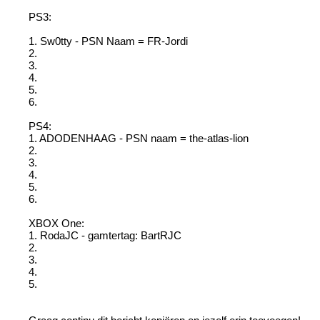
PS3:
1. Sw0tty - PSN Naam = FR-Jordi
2.
3.
4.
5.
6.
PS4:
1. ADODENHAAG - PSN naam = the-atlas-lion
2.
3.
4.
5.
6.
XBOX One:
1. RodaJC - gamtertag: BartRJC
2.
3.
4.
5.