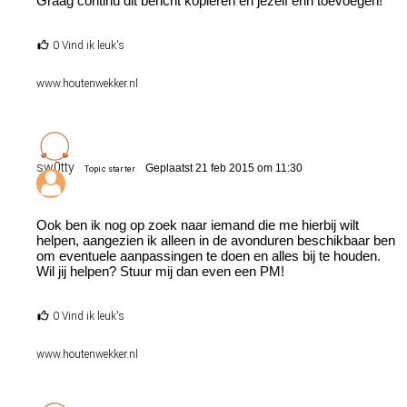
Graag continu dit bericht kopiëren en jezelf erin toevoegen!
0 Vind ik leuk's
www.houtenwekker.nl
sw0tty
Geplaatst 21 feb 2015 om 11:30
Topic starter
Ook ben ik nog op zoek naar iemand die me hierbij wilt
helpen, aangezien ik alleen in de avonduren beschikbaar ben
om eventuele aanpassingen te doen en alles bij te houden.
Wil jij helpen? Stuur mij dan even een PM!
0 Vind ik leuk's
www.houtenwekker.nl