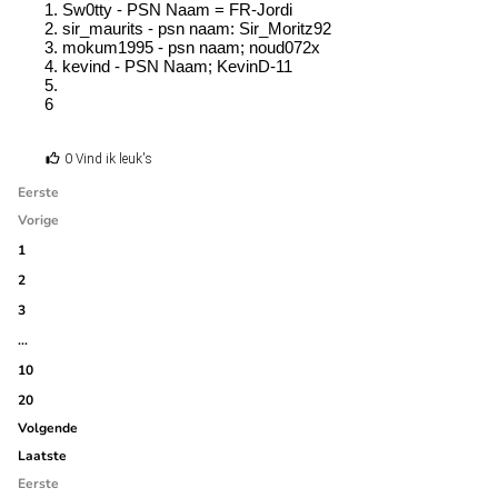
1. Sw0tty - PSN Naam = FR-Jordi
2. sir_maurits - psn naam: Sir_Moritz92
3. mokum1995 - psn naam; noud072x
4. kevind - PSN Naam; KevinD-11
5.
6
0 Vind ik leuk's
Eerste
Vorige
1
2
3
…
10
20
Volgende
Laatste
Eerste