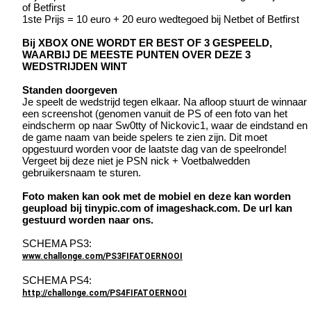
of Betfirst
1ste Prijs = 10 euro + 20 euro wedtegoed bij Netbet of Betfirst
Bij XBOX ONE WORDT ER BEST OF 3 GESPEELD,
WAARBIJ DE MEESTE PUNTEN OVER DEZE 3
WEDSTRIJDEN WINT
Standen doorgeven
Je speelt de wedstrijd tegen elkaar. Na afloop stuurt de winnaar
een screenshot (genomen vanuit de PS of een foto van het
eindscherm op naar Sw0tty of Nickovic1, waar de eindstand en
de game naam van beide spelers te zien zijn. Dit moet
opgestuurd worden voor de laatste dag van de speelronde!
Vergeet bij deze niet je PSN nick + Voetbalwedden
gebruikersnaam te sturen.
Foto maken kan ook met de mobiel en deze kan worden
geupload bij tinypic.com of imageshack.com. De url kan
gestuurd worden naar ons.
SCHEMA PS3:
www.challonge.com/PS3FIFATOERNOOI
SCHEMA PS4:
http://challonge.com/PS4FIFATOERNOOI