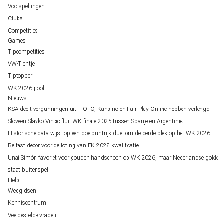
Voorspellingen
Clubs
Competities
Games
Tipcompetities
VW-Tientje
Tiptopper
WK 2026 pool
Nieuws
KSA deelt vergunningen uit: TOTO, Kansino en Fair Play Online hebben verlengd
Sloveen Slavko Vincic fluit WK-finale 2026 tussen Spanje en Argentinië
Historische data wijst op een doelpuntrijk duel om de derde plek op het WK 2026
Belfast decor voor de loting van EK 2028 kwalificatie
Unai Simón favoriet voor gouden handschoen op WK 2026, maar Nederlandse gokk
staat buitenspel
Help
Wedgidsen
Kenniscentrum
Veelgestelde vragen