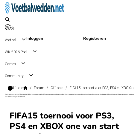
Inloggen
Registreren
Voetbal
WK 2026 Pool
Games
Community
Offtopic
/
Forum
/
Offtopic
/
FIFA15 toernooi voor PS3, PS4 en XBOX o
Wat kost gokken jou? Stop op tijd | 18+ | loketkansspel.nl | Gokken kan verslavend zijn | Deze boodschap mag niet gedeeld worden met minderjarigen | Speel bewust | Algemene voorwaarde
van toepassing | #Advertentie
FIFA15 toernooi voor PS3,
PS4 en XBOX one van start