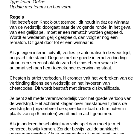
Type team: Online
Update met teams en hun vorm
Regels
Het betreft een Knock-out toernooi, dit houdt in dat de winnaar
van de wedstrijd doorgaat naar de volgende ronde. In het geval
van een gelijkspel, moet er een rematch worden gespeeld.
Wordt er wederom gelijk gespeeld, dan volgt er nog een
rematch. Dit gaat door tot er een winnaar is.
Als je eigen internet uitvalt, verlies je automatisch de wedstrijd,
ongeacht de stand. Degene met de goede internetverbinding
stuurt een screenshot/foto van het eindscherm waar de
automatisch aan hem toegekende overwinning staat.
Cheaten is strict verboden. Hieronder valt het verbreken van de
verbinding tijdens een wedstrijd en het invoeren van
cheatcodes. Dit wordt bestraft met directe diskwalificatie.
Je bent zelf mede verantwoordelijk voor het goede verloop van
de wedstrijd. Het achteraf klagen over misstanden tijdens de
wedstrijden (bijvoorbeeld de speelduur staat op 5 minuten in
plaats van op 6 minuten) wordt niet in acht genomen.
Als je anderen beschuldigt van vals spel dan moet je met
concreet bewijs komen. Zonder bewijs, zal de aanklacht
verworpen worden. Als er meer gedoe uit voortkomt, zullen