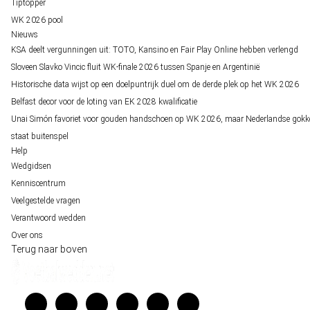
Tiptopper
WK 2026 pool
Nieuws
KSA deelt vergunningen uit: TOTO, Kansino en Fair Play Online hebben verlengd
Sloveen Slavko Vincic fluit WK-finale 2026 tussen Spanje en Argentinië
Historische data wijst op een doelpuntrijk duel om de derde plek op het WK 2026
Belfast decor voor de loting van EK 2028 kwalificatie
Unai Simón favoriet voor gouden handschoen op WK 2026, maar Nederlandse gokk
staat buitenspel
Help
Wedgidsen
Kenniscentrum
Veelgestelde vragen
Verantwoord wedden
Over ons
Terug naar boven