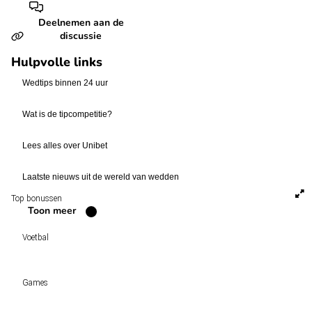
Deelnemen aan de
discussie
Hulpvolle links
Wedtips binnen 24 uur
Wat is de tipcompetitie?
Lees alles over Unibet
Laatste nieuws uit de wereld van wedden
Top bonussen
Toon meer
Voetbal
Voetbal vandaag
Games
Wedtips
Voorspellingen
Tipcompetities