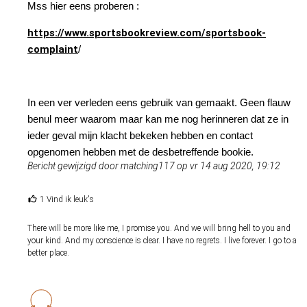
Mss hier eens proberen :
https://www.sportsbookreview.com/sportsbook-
complaint
/
In een ver verleden eens gebruik van gemaakt. Geen flauw
benul meer waarom maar kan me nog herinneren dat ze in
ieder geval mijn klacht bekeken hebben en contact
opgenomen hebben met de desbetreffende bookie.
Bericht gewijzigd door matching117 op vr 14 aug 2020, 19:12
1 Vind ik leuk's
There will be more like me, I promise you. And we will bring hell to you and
your kind. And my conscience is clear. I have no regrets. I live forever. I go to a
better place.