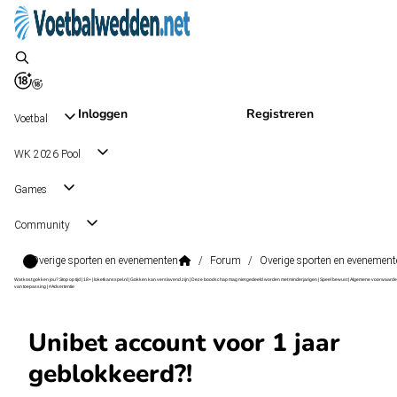
Inloggen
Registreren
Voetbal
WK 2026 Pool
Games
Community
Overige sporten en evenementen
/
Forum
/
Overige sporten en evenement
Wat kost gokken jou? Stop op tijd | 18+ | loketkansspel.nl | Gokken kan verslavend zijn | Deze boodschap mag niet gedeeld worden met minderjarigen | Speel bewust | Algemene voorwaarde
van toepassing | #Advertentie
Unibet account voor 1 jaar
geblokkeerd?!