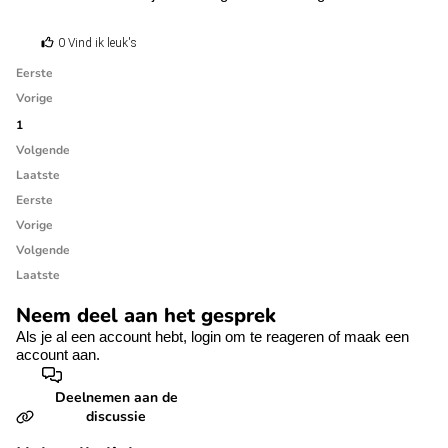
0 Vind ik leuk's
Eerste
Vorige
1
Volgende
Laatste
Eerste
Vorige
Volgende
Laatste
Neem deel aan het gesprek
Als je al een account hebt,
login
om te reageren of
maak een
account aan.
Deelnemen aan de
discussie