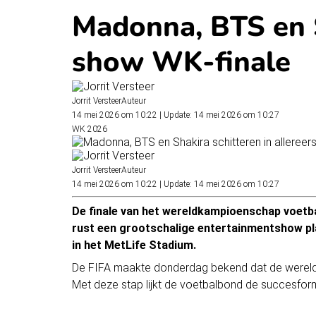
Madonna, BTS en S
show WK-finale
Jorrit Versteer
Auteur
14 mei 2026 om 10:22
|
Update: 14 mei 2026 om 10:27
WK 2026
Jorrit Versteer
Auteur
14 mei 2026 om 10:22
|
Update: 14 mei 2026 om 10:27
De
finale van het wereldkampioenschap voetba
rust een grootschalige entertainmentshow pl
in het MetLife Stadium.
De FIFA maakte donderdag bekend dat de werelds
Met deze stap lijkt de voetbalbond de succesfor