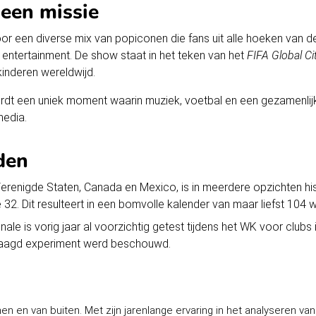
een missie
r een diverse mix van popiconen die fans uit alle hoeken van d
 entertainment. De show staat in het teken van het
FIFA Global C
kinderen wereldwijd.
ordt een uniek moment waarin muziek, voetbal en een gezamenlij
media.
den
enigde Staten, Canada en Mexico, is in meerdere opzichten hist
e 32. Dit resulteert in een bomvolle kalender van maar liefst 104 
ale is vorig jaar al voorzichtig getest tijdens het WK voor clubs
slaagd experiment werd beschouwd.
nen en van buiten. Met zijn jarenlange ervaring in het analyseren va