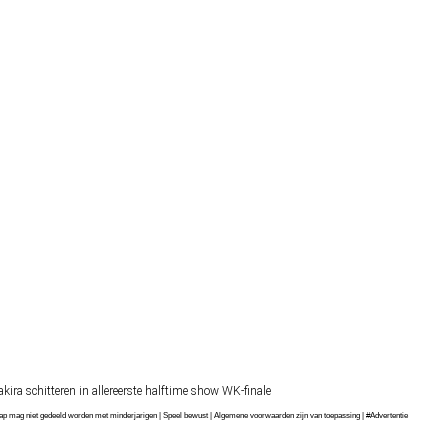
ra schitteren in allereerste halftime show WK-finale
chap mag niet gedeeld worden met minderjarigen | Speel bewust | Algemene voorwaarden zijn van toepassing | #Advertentie