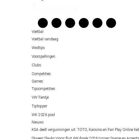
Belfast decor voor de loting van EK 2028 kwalificatie
Kenniscentrum
Unai Simón favoriet voor gouden handschoen op WK 2026, maa
Veelgestelde vragen
Verantwoord wedden
Voetbal
Over ons
Voetbal vandaag
Wedtips
Voorspellingen
Clubs
Competities
Games
Tipcompetities
VW-Tientje
Tiptopper
WK 2026 pool
Nieuws
KSA deelt vergunningen uit: TOTO, Kansino en Fair Play Online he
Sloveen Slavko Vincic fluit WK-finale 2026 tussen Spanje en Argenti