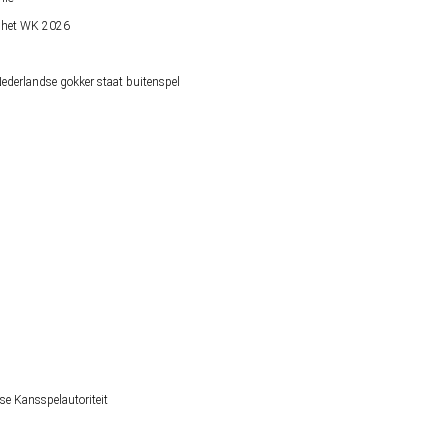
op het WK 2026
derlandse gokker staat buitenspel
se Kansspelautoriteit