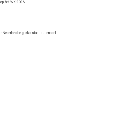
ne hebben verlengd
gentinië
lek op het WK 2026