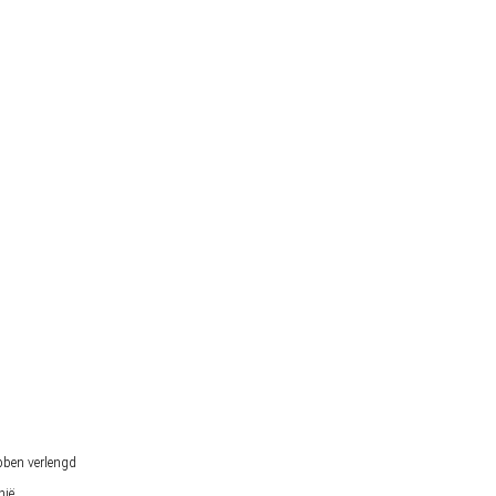
r Nederlandse gokker staat buitenspel
bben verlengd
nië