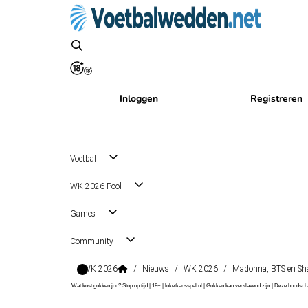
Inloggen
Registreren
Voetbal
WK 2026 Pool
Games
Community
WK 2026
/
Nieuws
/
WK 2026
/
Madonna, BTS en Shaki
Wat kost gokken jou? Stop op tijd | 18+ | loketkansspel.nl | Gokken kan verslavend zijn | Deze boods