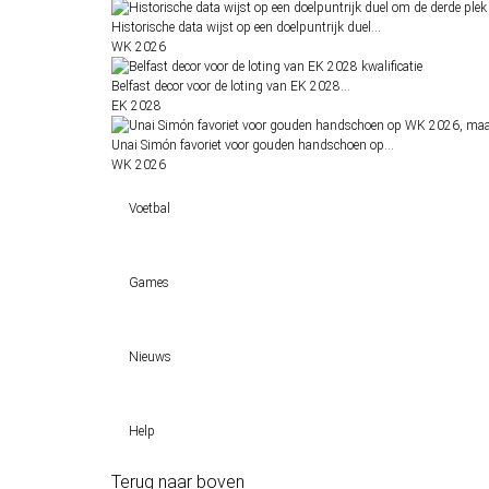
Historische data wijst op een doelpuntrijk duel…
WK 2026
Belfast decor voor de loting van EK 2028…
EK 2028
Unai Simón favoriet voor gouden handschoen op…
WK 2026
Voetbal
Voetbal vandaag
Games
Wedtips
Voorspellingen
Tipcompetities
Clubs
Nieuws
VW-Tientje
Competities
Tiptopper
KSA deelt vergunningen uit: TOTO, Kansino en Fair Play Onli
WK 2026 pool
Help
Sloveen Slavko Vincic fluit WK-finale 2026 tussen Spanje en Ar
Historische data wijst op een doelpuntrijk duel om de derde p
Terug naar boven
Wedgidsen