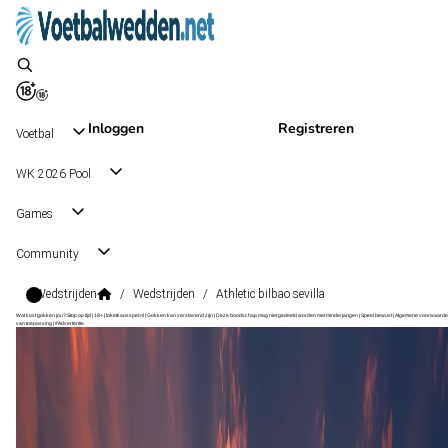
Inloggen
Registreren
Voetbal
WK 2026 Pool
Games
Community
Wedstrijden
/
Wedstrijden
/
Athletic bilbao sevilla
Wat kost gokken jou? Stop op tijd | 18+ | loketkansspel.nl | Gokken kan verslavend zijn | Deze boodschap mag niet gedeeld worden met minderjarigen | Speel bewust | Algemene voorwaarde
van toepassing | #Advertentie
LaLiga
, Spanje
Athletic Bilbao
LaLiga
, Spanje
22 aug 15:00