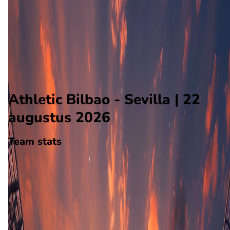
Sevilla
Alle wedstrijden
Athletic Bilbao - Sevilla
Opstellingen
Voorspelling
Voorbeschouwing
Athletic Bilbao - Sevilla | 22
augustus 2026
Team stats
Athletic Bilbao
Athletic Bilbao
-
Sevilla
Sevilla
0
aantal goals