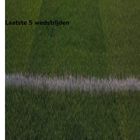
Stadion: San Mames
Scheidsrechter: Onbekend
Laatste 5 wedstrijden
H2H
Athletic Bilbao
Sevilla
24 jan
2026
Sevilla
Athletic Bilbao
2
1
17 aug
2025
Athletic Bilbao
Sevilla
3
2
16 mrt
2025
Sevilla