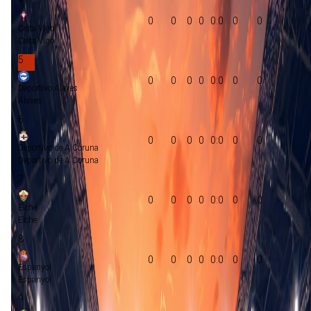
0
0
0
0
0:0
0
0
Celta Vigo
Celta Vigo
5
0
0
0
0
0:0
0
0
Deportivo Alaves
Alaves
6
0
0
0
0
0:0
0
0
Deportivo de A Coruna
Deportivo de A Coruna
7
0
0
0
0
0:0
0
0
Elche
Elche
8
0
0
0
0
0:0
0
0
Espanyol
Espanyol
9