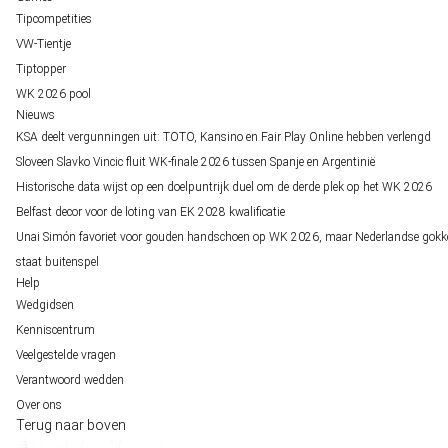
Tipcompetities
VW-Tientje
Tiptopper
WK 2026 pool
Nieuws
KSA deelt vergunningen uit: TOTO, Kansino en Fair Play Online hebben verlengd
Sloveen Slavko Vincic fluit WK-finale 2026 tussen Spanje en Argentinië
Historische data wijst op een doelpuntrijk duel om de derde plek op het WK 2026
Belfast decor voor de loting van EK 2028 kwalificatie
Unai Simón favoriet voor gouden handschoen op WK 2026, maar Nederlandse gokk
staat buitenspel
Help
Wedgidsen
Kenniscentrum
Veelgestelde vragen
Verantwoord wedden
Over ons
Terug naar boven