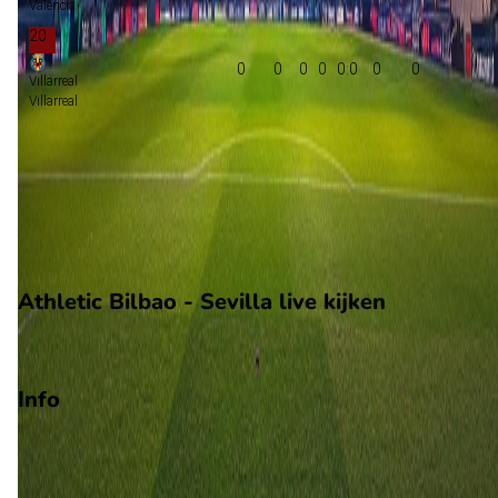
Valencia
20
0
0
0
0
0:0
0
0
Villarreal
Villarreal
Groepsfase Champions League
Groepsfase Europa League
Play-offs voorronde Europa Conference League
Degradatie
Athletic Bilbao - Sevilla live kijken
Ziggo Sport
Info
Op 22 augustus 2026 gaat Athletic Bilbao de strijd aan met
Sevilla. De wedstrijd wordt afgetrapt om 15:00 en wordt
gespeeld in de LaLiga.