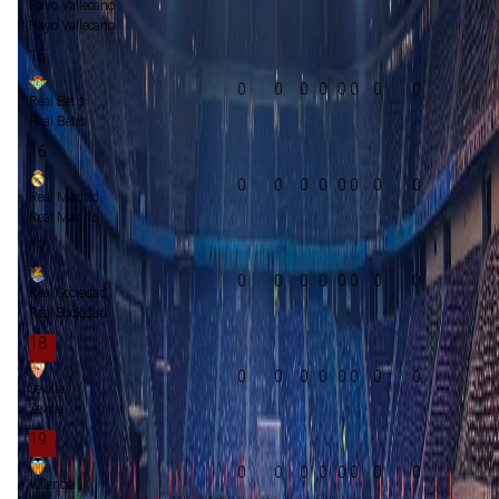
Rayo Vallecano
Rayo Vallecano
15
0
0
0
0
0:0
0
0
Real Betis
Real Betis
16
0
0
0
0
0:0
0
0
Real Madrid
Real Madrid
17
0
0
0
0
0:0
0
0
Real Sociedad
Real Sociedad
18
0
0
0
0
0:0
0
0
Sevilla
Sevilla
19
0
0
0
0
0:0
0
0
Valencia