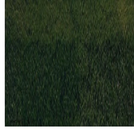
Athletic Bilbao
0
1
29 sep
2024
Athletic Bilbao
Sevilla
1
1
19 mei
2024
Athletic Bilbao
Sevilla
2
0
Athletic Bilbao (3)
60%
Gelijk (1)
20%
Sevilla (1)
20%
Voetbal
Voetbal vandaag