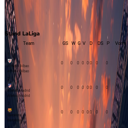
0
gewonnen
0
verloren
vorm
Stand LaLiga
Team
GS
W
G
V
D
DS
P
Vorm
1
0
0
0
0
0:0
0
0
Athletic Bilbao
Athletic Bilbao
2
0
0
0
0
0:0
0
0
Atletico Madrid
Atletico Madrid
3
0
0
0
0
0:0
0
0
Barcelona
Barcelona
4