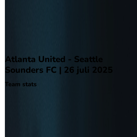
Seattle Sounders FC
Alle wedstrijden
Atlanta United - Seattle Sounders FC
Opstellingen
Voorspelling
Voorbeschouwing
Atlanta United - Seattle
Sounders FC | 26 juli 2025
Team stats
Atlanta United
Atlanta United
-
Seattle Sounders FC
Seattle Sounders FC
38
aantal goals