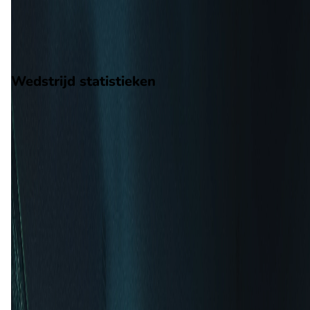
5
gewonnen
16
verloren
vorm
Wedstrijd statistieken
Verloop
Statistieken
Eindscore (2 - 2)
Eerste helft
5'
S. Gregersen
7'
Y. Gomez
(Eigen doelpunt)
Tweede helft
54'
P. De la Vega
66'
E. Mihaj
(S. Gregersen)
66'