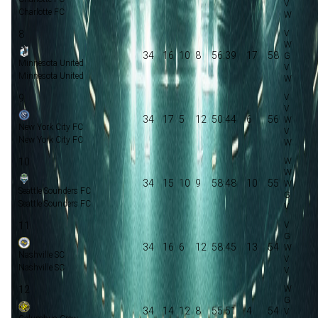
Charlotte FC
8
34
16
10
8
56:39
17
58
Minnesota United
Minnesota United
9
34
17
5
12
50:44
6
56
New York City FC
New York City FC
10
34
15
10
9
58:48
10
55
Seattle Sounders FC
Seattle Sounders FC
11
34
16
6
12
58:45
13
54
Nashville SC
Nashville SC
12
34
14
12
8
55:51
4
54