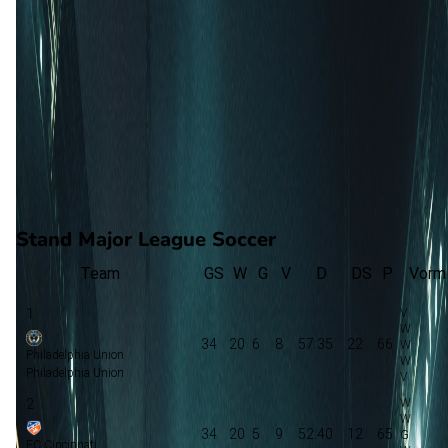
89'
D. Leyva
(A. Rusnak)
90'
+5'
O. De Rosario
(N. Tolo)
90'
+9'
A. Miranchuk
90'
+3'
B. Lennon
(R. Hernandez)
Stand Major League Soccer
Team
GS
W
G
V
D
DS
P
Vorm
1
34
20
6
8
57:35
22
66
Philadelphia Union
Philadelphia Union
2
34
20
5
9
52:40
12
65
FC Cincinnati