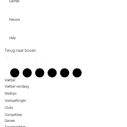
Games
Wedtips
Voorspellingen
Tipcompetities
Clubs
Nieuws
VW-Tientje
Competities
Tiptopper
KSA deelt vergunningen uit: TOTO, Kansino en Fair Play Online hebben verlen
WK 2026 pool
Help
Sloveen Slavko Vincic fluit WK-finale 2026 tussen Spanje en Argentinië
Historische data wijst op een doelpuntrijk duel om de derde plek op het WK 20
Wedgidsen
Terug naar boven
Belfast decor voor de loting van EK 2028 kwalificatie
Kenniscentrum
Unai Simón favoriet voor gouden handschoen op WK 2026, maar Nederlandse 
Veelgestelde vragen
staat buitenspel
Verantwoord wedden
Over ons
Voetbal
Voetbal vandaag
Wedtips
Voorspellingen
Clubs
Competities
Games
Tipcompetities