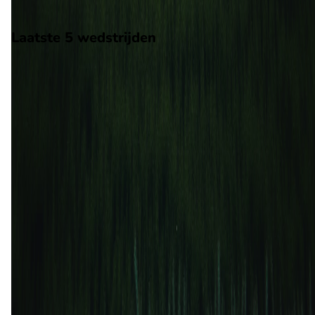
Scheidsrechter: Onbekend
Laatste 5 wedstrijden
H2H
Atlanta United
Seattle Sounders FC
26 jul
2025
Atlanta United
Seattle Sounders FC
2
2
21 aug
2023
Seattle Sounders FC
Atlanta United
0
2
6 aug
2022
Atlanta United