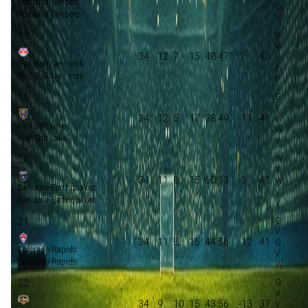
Portland Timbers
Portland Timbers
18
34
12
7
15
48:47
1
43
Red Bull New York
Red Bull New York
19
34
12
5
17
38:49
-11
41
Real Salt Lake
Real Salt Lake
20
34
11
8
15
60:63
-3
41
San Jose Earthquakes
San Jose Earthquakes
21
34
11
8
15
44:56
-12
41
Colorado Rapids
Colorado Rapids
22
34
9
10
15
43:56
-13
37