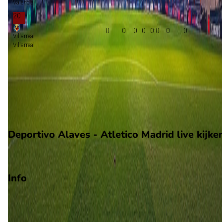
Valencia
20
0
0
0
0
0:0
0
0
Villarreal
Villarreal
Groepsfase Champions League
Groepsfase Europa League
Play-offs voorronde Europa Conference League
Degradatie
Deportivo Alaves - Atletico Madrid live kijke
Ziggo Sport
Info
Op 11 oktober 2026 gaat Deportivo Alaves de strijd aan met
Atletico Madrid. De wedstrijd wordt afgetrapt om 13:00 en
wordt gespeeld in de LaLiga.