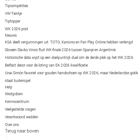
Tipcompetities
VW-Tientje
Tiptopper
WK 2026 pool
Nieuws
KSA deelt vergunningen uit: TOTO, Kansino en Fair Play Online hebben verlengd
Sloveen Slavko Vincic fluit WK-finale 2026 tussen Spanje en Argentinië
Historische data wijst op een doelpuntrijk duel om de derde plek op het WK 2026
Belfast decor voor de loting van EK 2028 kwalificatie
Unai Simón favoriet voor gouden handschoen op WK 2026, maar Nederlandse gokk
staat buitenspel
Help
Wedgidsen
Kenniscentrum
Veelgestelde vragen
Verantwoord wedden
Over ons
Terug naar boven