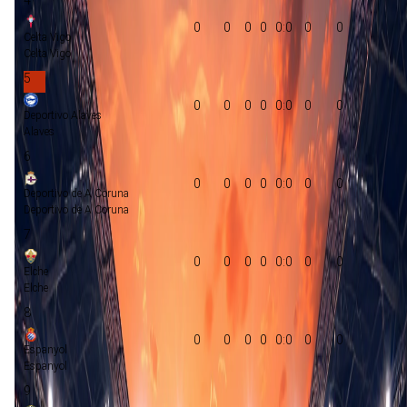
0
0
0
0
0:0
0
0
Celta Vigo
Celta Vigo
5
0
0
0
0
0:0
0
0
Deportivo Alaves
Alaves
6
0
0
0
0
0:0
0
0
Deportivo de A Coruna
Deportivo de A Coruna
7
0
0
0
0
0:0
0
0
Elche
Elche
8
0
0
0
0
0:0
0
0
Espanyol
Espanyol
9