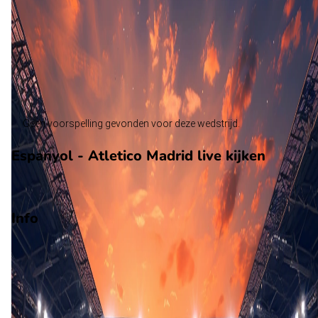
Atletico Madrid
Alle wedstrijden
Espanyol - Atletico Madrid
Opstellingen
Voorspelling
Voorbeschouwing
Geen voorspelling gevonden voor deze wedstrijd.
Espanyol - Atletico Madrid live kijken
Ziggo Sport
Info
Op 18 oktober 2026 gaat Espanyol de strijd aan met Atletico
Madrid. De wedstrijd wordt afgetrapt om 13:00 en wordt
gespeeld in de LaLiga.
Stadion: RCDE Stadium
Scheidsrechter: Onbekend