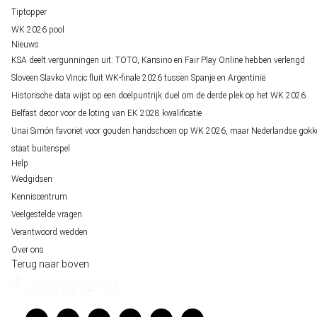
Tiptopper
WK 2026 pool
Nieuws
KSA deelt vergunningen uit: TOTO, Kansino en Fair Play Online hebben verlengd
Sloveen Slavko Vincic fluit WK-finale 2026 tussen Spanje en Argentinië
Historische data wijst op een doelpuntrijk duel om de derde plek op het WK 2026
Belfast decor voor de loting van EK 2028 kwalificatie
Unai Simón favoriet voor gouden handschoen op WK 2026, maar Nederlandse gokk
staat buitenspel
Help
Wedgidsen
Kenniscentrum
Veelgestelde vragen
Verantwoord wedden
Over ons
Terug naar boven