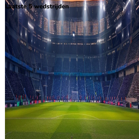
Laatste 5 wedstrijden
H2H
Espanyol
Atletico Madrid
21 feb
2026
Atletico Madrid
Espanyol
4
2
17 aug
2025
Espanyol
Atletico Madrid
2
1
29 mrt
2025
Espanyol
Atletico Madrid
1
1