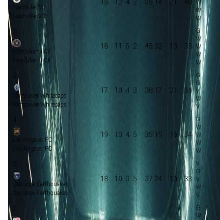
18
12
4
2
35:14
21
40
Nashville SC
Nashville SC
2
18
11
5
2
45:32
13
38
Inter Miami CF
Inter Miami CF
3
17
10
4
3
38:17
21
34
Vancouver Whitecaps
Vancouver Whitecaps
4
19
10
4
5
35:19
16
34
Los Angeles FC
Los Angeles FC
5
18
10
3
5
37:24
13
33
San Jose Earthquakes
San Jose Earthquakes
6