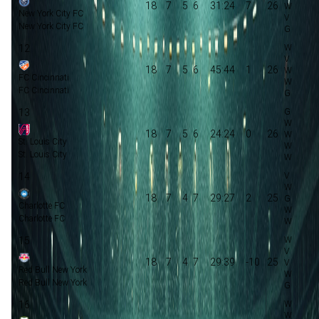
18
7
5
6
31:24
7
26
New York City FC
New York City FC
12
18
7
5
6
45:44
1
26
FC Cincinnati
FC Cincinnati
13
18
7
5
6
24:24
0
26
St. Louis City
St. Louis City
14
18
7
4
7
29:27
2
25
Charlotte FC
Charlotte FC
15
18
7
4
7
29:39
-10
25
Red Bull New York
Red Bull New York
16