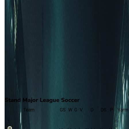
78'
J. Pereyra
(J. Rodríguez)
79'
C. Ramirez
(F. Torres)
82'
M. Boxall
(D. Padelford)
84'
B. Vazquez
(C. Ramirez)
88'
M. Gonzalez
(O. Gene)
90'
+3'
Z. Kolmanic
(J. Bell)
Stand Major League Soccer
Team
GS
W
G
V
D
DS
P
Vorm
1