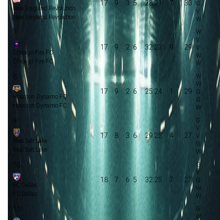
17
9
3
5
28:21
7
30
New England Revolution
New England Revolution
7
17
9
2
6
32:23
9
29
Chicago Fire FC
Chicago Fire FC
8
17
9
2
6
25:24
1
29
Houston Dynamo FC
Houston Dynamo FC
9
17
8
3
6
29:25
4
27
Real Salt Lake
Real Salt Lake
10
18
7
6
5
32:25
7
27
FC Dallas
FC Dallas
11