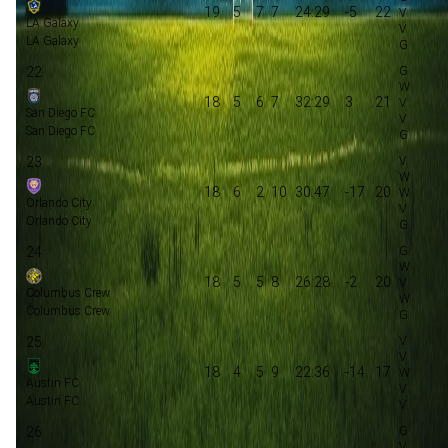
19
5
7
7
24:29
-5
22
LA Galaxy
LA Galaxy
22
18
5
6
7
32:29
3
21
San Diego FC
San Diego FC
23
18
6
2
10
30:47
-17
20
Orlando City
Orlando City
24
18
5
5
8
26:28
-2
20
Columbus Crew
Columbus Crew
25
18
4
5
9
22:36
-14
17
Austin FC
Austin FC
26