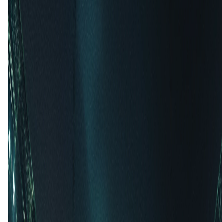
J. Bell
(B. Hines-Ike)
45'
+12'
J. Pereyra
45'
+2'
F. Torres
45'
+12'
J. Gallagher
Tweede helft
47'
O. Gene
63'
W. Trapp
(N. Triantis)
63'
J. Rodríguez
(T. Chancalay)
69'
A. Markanich
(J. Rodríguez)
70'
D. Pereira
(I. Sanchez)
70'
O. Wolff
(J. Gallagher)