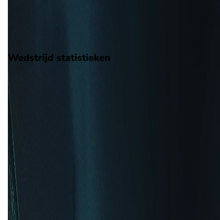
6
gewonnen
6
verloren
vorm
Wedstrijd statistieken
Verloop
Statistieken
Eindscore (2 - 2)
Eerste helft
14'
M. Uzuni
(Penalty)
22'
K. Yeboah
(Gemiste penalty)
29'
J. Diaz
40'
N. Triantis
42'
T. Chancalay
44'