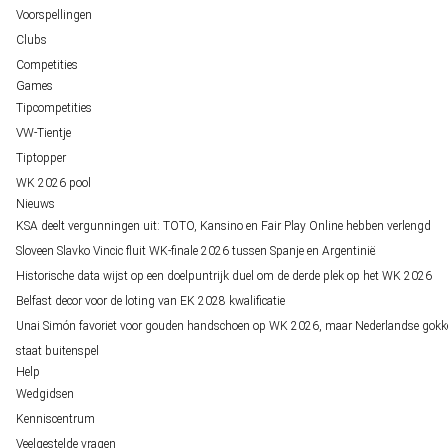
Voorspellingen
Clubs
Competities
Games
Tipcompetities
VW-Tientje
Tiptopper
WK 2026 pool
Nieuws
KSA deelt vergunningen uit: TOTO, Kansino en Fair Play Online hebben verlengd
Sloveen Slavko Vincic fluit WK-finale 2026 tussen Spanje en Argentinië
Historische data wijst op een doelpuntrijk duel om de derde plek op het WK 2026
Belfast decor voor de loting van EK 2028 kwalificatie
Unai Simón favoriet voor gouden handschoen op WK 2026, maar Nederlandse gokk
staat buitenspel
Help
Wedgidsen
Kenniscentrum
Veelgestelde vragen