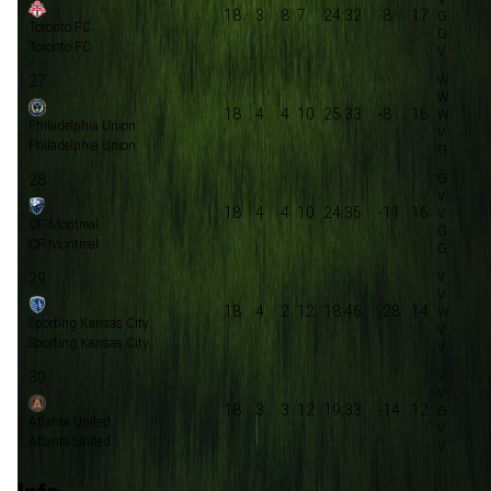
18
3
8
7
24:32
-8
17
Toronto FC
Toronto FC
27
18
4
4
10
25:33
-8
16
Philadelphia Union
Philadelphia Union
28
18
4
4
10
24:35
-11
16
CF Montreal
CF Montreal
29
18
4
2
12
18:46
-28
14
Sporting Kansas City
Sporting Kansas City
30
18
3
3
12
19:33
-14
12
Atlanta United
Atlanta United