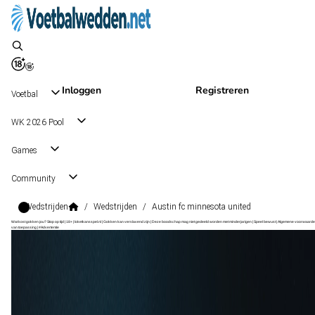
Inloggen
Registreren
Voetbal
WK 2026 Pool
Games
Community
Wedstrijden
/
Wedstrijden
/
Austin fc minnesota united
Wat kost gokken jou? Stop op tijd | 18+ | loketkansspel.nl | Gokken kan verslavend zijn | Deze boodschap mag niet gedeeld worden met minderjarigen | Speel bewust | Algemene voorwaarde
van toepassing | #Advertentie
Major League Soccer
, USA
Minnesota United
Major League Soccer
, USA
2 - 2