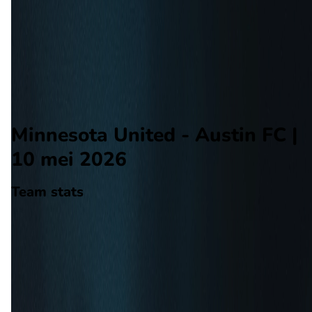
Austin FC
Alle wedstrijden
Minnesota United - Austin FC
Opstellingen
Voorspelling
Voorbeschouwing
Minnesota United - Austin FC |
10 mei 2026
Team stats
Minnesota United
Minnesota United
-
Austin FC
Austin FC
20
aantal goals