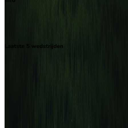
Info
Op 10 mei 2026 gaat Minnesota United de strijd aan met Austi
FC. De wedstrijd wordt afgetrapt om 23:00 en wordt gespeeld 
de Major League Soccer.
Stadion: Allianz Field
Scheidsrechter: Onbekend
Laatste 5 wedstrijden
H2H
Minnesota United
Austin FC
10 mei
2026
Minnesota United
Austin FC
2
2
22 feb
2026
Austin FC
Minnesota United