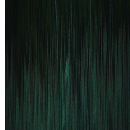
2
2
18 sep
2025
Minnesota United
Austin FC
1
2
25 mei
2025
Minnesota United
Austin FC
1
1
4 mei
2025
Austin FC
Minnesota United
0
3
Minnesota United (1)
20%
Gelijk (3)
60%