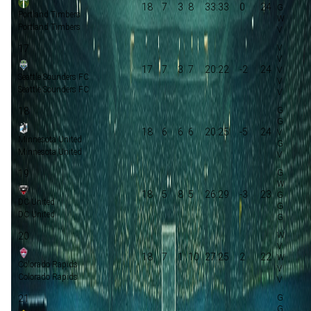
18
7
3
8
33:33
0
24
Portland Timbers
Portland Timbers
17
17
7
3
7
20:22
-2
24
Seattle Sounders FC
Seattle Sounders FC
18
18
6
6
6
20:25
-5
24
Minnesota United
Minnesota United
19
18
5
8
5
26:29
-3
23
DC United
DC United
20
18
7
1
10
27:25
2
22
Colorado Rapids
Colorado Rapids
21