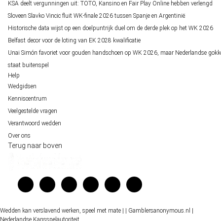
KSA deelt vergunningen uit: TOTO, Kansino en Fair Play Online hebben verlengd
Sloveen Slavko Vincic fluit WK-finale 2026 tussen Spanje en Argentinië
Historische data wijst op een doelpuntrijk duel om de derde plek op het WK 2026
Belfast decor voor de loting van EK 2028 kwalificatie
Unai Simón favoriet voor gouden handschoen op WK 2026, maar Nederlandse gokk
staat buitenspel
Help
Wedgidsen
Kenniscentrum
Veelgestelde vragen
Verantwoord wedden
Over ons
Terug naar boven
Wedden kan verslavend werken, speel met mate |
| Gamblersanonymous.nl
|
Nederlandse Kansspelautoriteit