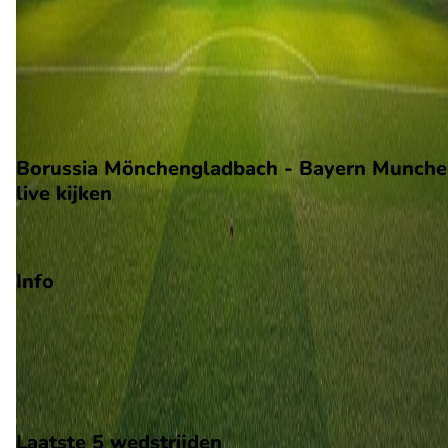
Groepsfase Europa League
Play-offs voorronde Europa Conference League
Degradatie
Play-offs degradatie
Borussia Mönchengladbach - Bayern Munch
live kijken
Viaplay
Info
Op 9 januari 2027 gaat Borussia Mönchengladbach de strijd a
met Bayern Munchen. De wedstrijd wordt afgetrapt om 14:30 
wordt gespeeld in de 1. Bundesliga.
Stadion: Borussia-Park
Scheidsrechter: Onbekend
Laatste 5 wedstrijden