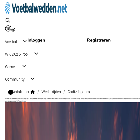
Inloggen
Registreren
Voetbal
WK 2026 Pool
Games
Community
Wedstrijden
/
Wedstrijden
/
Cadiz leganes
Wat kost gokken jou? Stop op tijd | 18+ | loketkansspel.nl | Gokken kan verslavend zijn | Deze boodschap mag niet gedeeld worden met minderjarigen | Speel bewust | Algemene voorwaarde
van toepassing | #Advertentie
LaLiga2
, Spanje
Cadiz
LaLiga2
, Spanje
4 okt 13:00