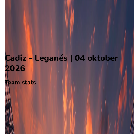
Leganés
Alle wedstrijden
Cadiz - Leganés
Opstellingen
Voorspelling
Voorbeschouwing
Cadiz - Leganés | 04 oktober
2026
Team stats
Cadiz
Cadiz
-
Leganés
Leganés
0
aantal goals