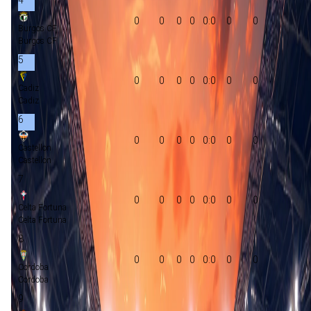
0
0
0
0
0:0
0
0
Burgos CF
Burgos CF
5
0
0
0
0
0:0
0
0
Cadiz
Cadiz
6
0
0
0
0
0:0
0
0
Castellon
Castellon
7
0
0
0
0
0:0
0
0
Celta Fortuna
Celta Fortuna
8
0
0
0
0
0:0
0
0
Cordoba
Cordoba
9