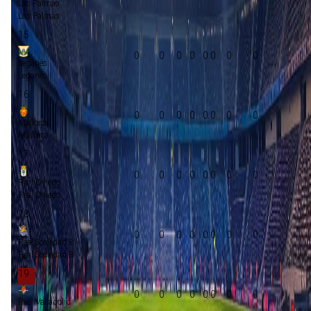
Las Palmas
Las Palmas
15
0
0
0
0
0:0
0
0
Leganés
Leganés
16
0
0
0
0
0:0
0
0
Mallorca
Mallorca
17
0
0
0
0
0:0
0
0
Real Oviedo
Real Oviedo
18
0
0
0
0
0:0
0
0
Real Sociedad B
Real Sociedad B
19
0
0
0
0
0:0
0
0
Real Valladolid