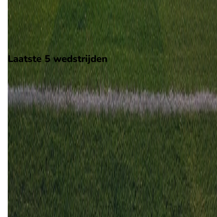
wedstrijd wordt afgetrapt om 13:00 en wordt gespeeld in de
LaLiga2.
Stadion: JP Financial Estadio
Scheidsrechter: Onbekend
Laatste 5 wedstrijden
H2H
Cadiz
Leganés
24 mei
2026
Cadiz
Leganés
3
0
22 aug
2025
Leganés
Cadiz
1
1
28 mrt
2004