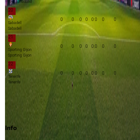
Real Valladolid
20
0
0
0
0
0:0
0
0
Sabadell
Sabadell
21
0
0
0
0
0:0
0
0
Sporting Gijon
Sporting Gijon
22
0
0
0
0
0:0
0
0
Tenerife
Tenerife
Promotie
Play-offs promotie
Degradatie
Info
Op 4 oktober 2026 gaat Cadiz de strijd aan met Leganés. De