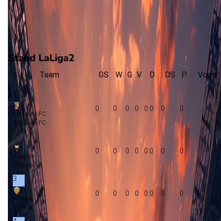
0
gewonnen
0
verloren
vorm
Stand LaLiga2
Team
GS
W
G
V
D
DS
P
Vorm
1
0
0
0
0
0:0
0
0
AD Ceuta FC
AD Ceuta FC
2
0
0
0
0
0:0
0
0
Albacete
Albacete
3
0
0
0
0
0:0
0
0
Almeria
Almeria
4