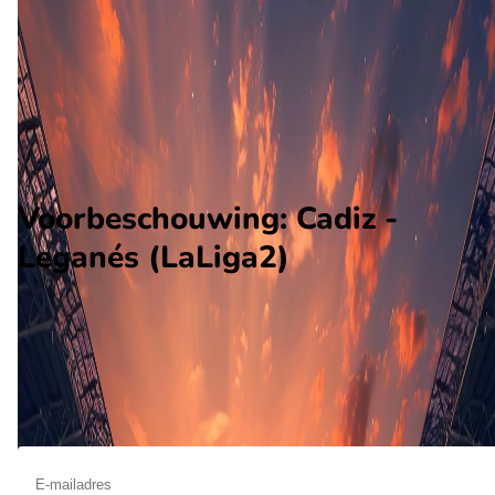
Leganés
Alle wedstrijden
Cadiz - Leganés
Opstellingen
Voorspelling
Voorbeschouwing
Voorbeschouwing: Cadiz -
Leganés (LaLiga2)
Op oktober 4 2026 gaat Cadiz de strijd aan met Leganés. De
wedstrijd wordt afgetrapt om 13:00 en wordt gespeeld in de
LaLiga2.
Ontvang een notificatie als deze voorbeschouwing beschikbaar is