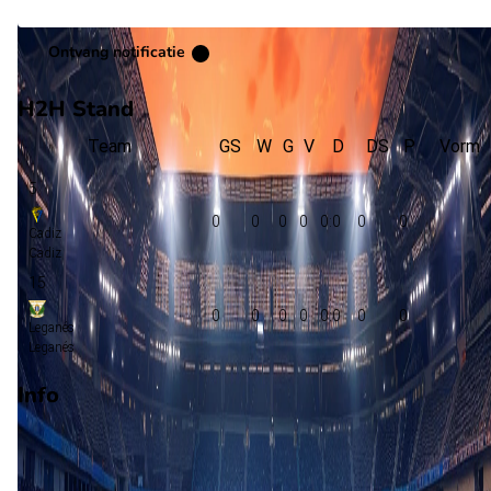
Ontvang notificatie
H2H Stand
Team
GS
W
G
V
D
DS
P
Vorm
5
0
0
0
0
0:0
0
0
Cadiz
Cadiz
15
0
0
0
0
0:0
0
0
Leganés
Leganés
Info
Op 4 oktober 2026 gaat Cadiz de strijd aan met Leganés. De
wedstrijd wordt afgetrapt om 13:00 en wordt gespeeld in de
LaLiga2.