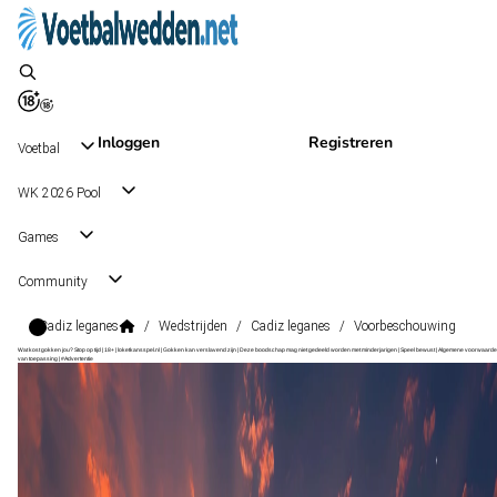
Inloggen
Registreren
Voetbal
WK 2026 Pool
Games
Community
Cadiz leganes
/
Wedstrijden
/
Cadiz leganes
/
Voorbeschouwing
Wat kost gokken jou? Stop op tijd | 18+ | loketkansspel.nl | Gokken kan verslavend zijn | Deze boodschap mag niet gedeeld worden met minderjarigen | Speel bewust | Algemene voorwaarde
van toepassing | #Advertentie
LaLiga2
, Spanje
Cadiz
LaLiga2
, Spanje
4 okt 13:00