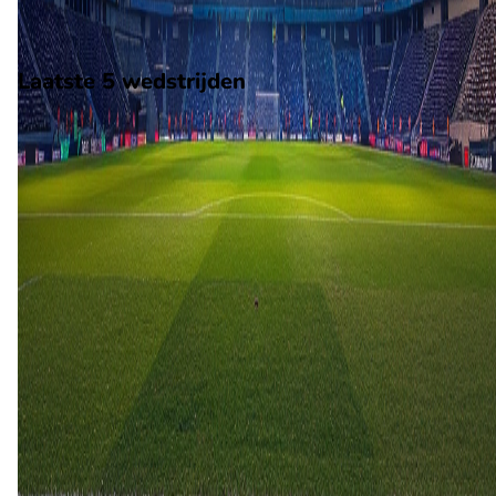
Stadion: JP Financial Estadio
Scheidsrechter: Onbekend
Laatste 5 wedstrijden
H2H
Cadiz
Leganés
24 mei
2026
Cadiz
Leganés
3
0
22 aug
2025
Leganés
Cadiz
1
1
28 mrt
2004
Leganés