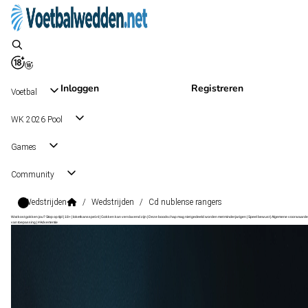
Inloggen
Registreren
Voetbal
WK 2026 Pool
Games
Community
Wedstrijden
/
Wedstrijden
/
Cd nublense rangers
Wat kost gokken jou? Stop op tijd | 18+ | loketkansspel.nl | Gokken kan verslavend zijn | Deze boodschap mag niet gedeeld worden met minderjarigen | Speel bewust | Algemene voorwaarde
van toepassing | #Advertentie
Cup Grp. F
, Chili
CD Nublense
Cup Grp. F
, Chili
1 - 0