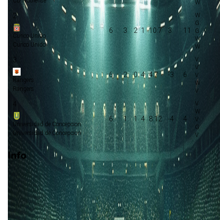
CD Nublense
2
6
3
2
1
10:7
3
11
Curico Unido
Curico Unido
3
6
2
0
4
4:7
-3
6
Rangers
Rangers
4
6
1
1
4
8:12
-4
4
Universidad de Concepcion
Universidad de Concepcion
Info
Op 4 augustus 2026 gaat CD Nublense de strijd aan met
Rangers. De wedstrijd wordt afgetrapt om 23:30 en wordt
gespeeld in de Copa Chile.
Stadion: Onbekend
Scheidsrechter: Onbekend