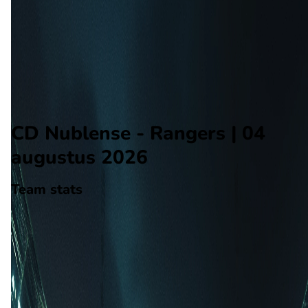
Rangers
Alle wedstrijden
CD Nublense - Rangers
Opstellingen
Voorspelling
Voorbeschouwing
CD Nublense - Rangers | 04
augustus 2026
Team stats
CD Nublense
CD Nublense
-
Rangers
Rangers
9
aantal goals