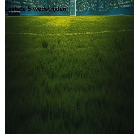
Laatste 5 wedstrijden
H2H
CD Nublense
Rangers
4 aug
2026
CD Nublense
Rangers
1
0
28 jun
2026
Rangers
CD Nublense
0
1
30 jun
2024
CD Nublense
Rangers
4
0