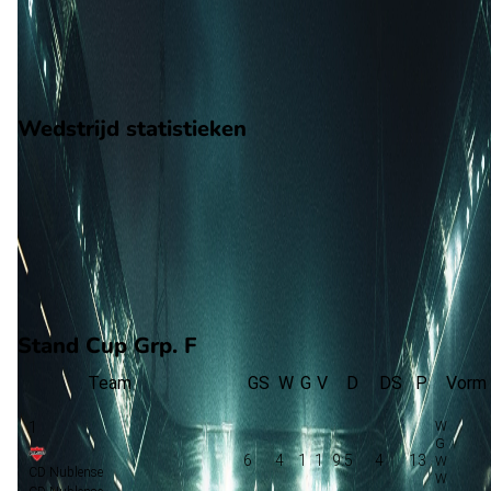
4
gewonnen
1
verloren
vorm
Wedstrijd statistieken
Verloop
Statistieken
Eindscore (1 - 0)
Eerste helft
Tweede helft
90'
+1'
B. Munoz
Stand Cup Grp. F
Team
GS
W
G
V
D
DS
P
Vorm
1
6
4
1
1
9:5
4
13
CD Nublense