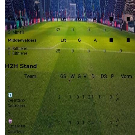
Desenzano
Selectie
Keepers
Lft
G
A
S. Minelli
32
0
0
0
0
S. Minelli
Middenvelders
Lft
G
A
B. Bithiene
28
0
0
0
0
B. Bithiene
H2H Stand
Team
GS
W
G
V
D
DS
P
Vorm
1
2
1
0
1
2:1
1
3
Desenzano
Desenzano
3
2
1
0
1
3:4
-1
3
Ostia Mare
Ostia Mare