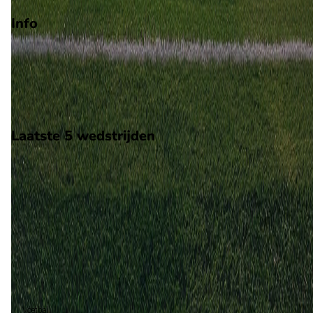
Info
Op 10 mei 2026 gaat Ostia Mare de strijd aan met Desenzano
De wedstrijd wordt afgetrapt om 14:00 en wordt gespeeld in 
Serie D.
Stadion: Onbekend
Scheidsrechter: Onbekend
Laatste 5 wedstrijden
H2H
Ostia Mare
Desenzano
10 mei
2026
Ostia Mare
Desenzano
0
2
Desenzano (1)
100%
Voetbal