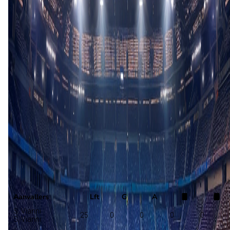
Opstelling nog niet bekend
Desenzano
Ostia Mare
Selectie
Aanvallers
Lft
G
A
S. Vianni
25
0
0
0
0
S. Vianni