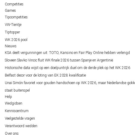
Competities
Games
Tipcompetities
VW-Tientje
Tiptopper
WK 2026 pool
Nieuws
KSA deelt vergunningen uit: TOTO, Kansino en Fair Play Online hebben verlengd
Sloveen Slavko Vincic fluit WK-finale 2026 tussen Spanje en Argentinië
Historische data wijst op een doelpuntrijk duel om de derde plek op het WK 2026
Belfast decor voor de loting van EK 2028 kwalificatie
Unai Simón favoriet voor gouden handschoen op WK 2026, maar Nederlandse gokk
staat buitenspel
Help
Wedgidsen
Kenniscentrum
Veelgestelde vragen
Verantwoord wedden
Over ons