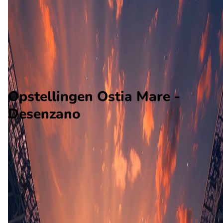
Desenzano
Alle wedstrijden
Ostia Mare - Desenzano
Opstellingen
Voorspelling
Voorbeschouwing
Opstellingen Ostia Mare -
Desenzano
Ostia Mare
Desenzano