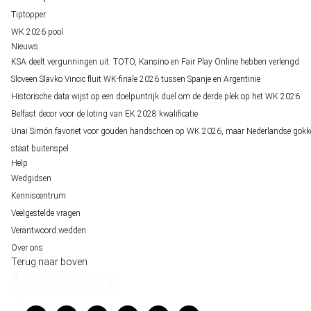
Tiptopper
WK 2026 pool
Nieuws
KSA deelt vergunningen uit: TOTO, Kansino en Fair Play Online hebben verlengd
Sloveen Slavko Vincic fluit WK-finale 2026 tussen Spanje en Argentinië
Historische data wijst op een doelpuntrijk duel om de derde plek op het WK 2026
Belfast decor voor de loting van EK 2028 kwalificatie
Unai Simón favoriet voor gouden handschoen op WK 2026, maar Nederlandse gokk
staat buitenspel
Help
Wedgidsen
Kenniscentrum
Veelgestelde vragen
Verantwoord wedden
Over ons
Terug naar boven