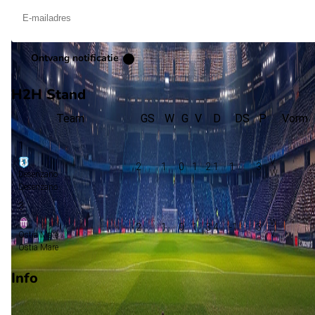
Ontvang notificatie
H2H Stand
Team
GS
W
G
V
D
DS
P
Vorm
1
2
1
0
1
2:1
1
3
Desenzano
Desenzano
3
2
1
0
1
3:4
-1
3
Ostia Mare
Ostia Mare
Info
Op 10 mei 2026 gaat Ostia Mare de strijd aan met Desenzano