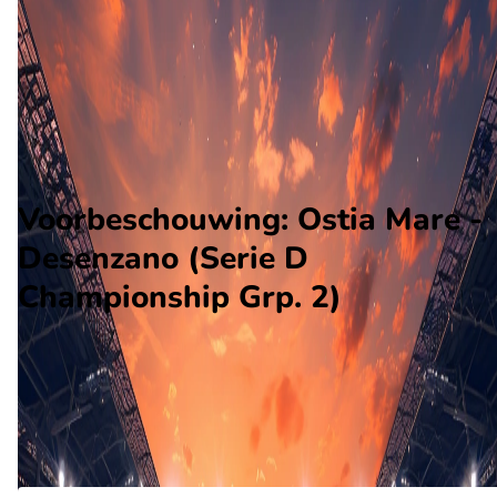
Desenzano
Alle wedstrijden
Ostia Mare - Desenzano
Opstellingen
Voorspelling
Voorbeschouwing
Voorbeschouwing: Ostia Mare -
Desenzano (Serie D
Championship Grp. 2)
Op mei 10 2026 gaat Ostia Mare de strijd aan met Desenzano
De wedstrijd wordt afgetrapt om 14:00 en wordt gespeeld in 
Serie D.
Ontvang een notificatie als deze voorbeschouwing beschikbaar is