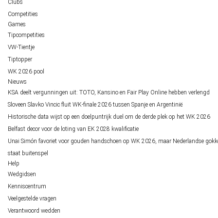
Clubs
Competities
Games
Tipcompetities
VW-Tientje
Tiptopper
WK 2026 pool
Nieuws
KSA deelt vergunningen uit: TOTO, Kansino en Fair Play Online hebben verlengd
Sloveen Slavko Vincic fluit WK-finale 2026 tussen Spanje en Argentinië
Historische data wijst op een doelpuntrijk duel om de derde plek op het WK 2026
Belfast decor voor de loting van EK 2028 kwalificatie
Unai Simón favoriet voor gouden handschoen op WK 2026, maar Nederlandse gokk
staat buitenspel
Help
Wedgidsen
Kenniscentrum
Veelgestelde vragen
Verantwoord wedden