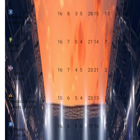
4
16
8
3
5
28:15
13
27
Dynamo Brest
Dynamo Brest
5
16
7
5
4
21:14
7
26
Gomel
Gomel
6
16
7
4
5
23:21
2
25
FC Minsk
FC Minsk
7
15
6
5
4
23:13
10
23
Torpedo Zhodino
Torpedo Zhodino
8
16
6
5
5
17:16
1
23
FK Vitebsk
FK Vitebsk