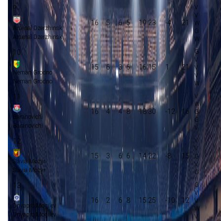
9
16
5
6
5
19:23
-4
21
Arsenal Dzerzhinsk
Arsenal Dzerzhinsk
10
15
6
3
6
16:15
1
21
Neman Grodno
Neman Grodno
11
16
4
4
8
18:30
-12
16
Baranovichi
Baranovichi
12
15
3
6
6
14:22
-8
15
Slavia Mozyr
Slavia Mozyr
13
16
2
6
8
15:25
-10
12
Dnyapro Mogilev
Dnyapro Mogilev