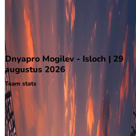
Isloch
Alle wedstrijden
Dnyapro Mogilev - Isloch
Opstellingen
Voorspelling
Voorbeschouwing
Dnyapro Mogilev - Isloch | 29
augustus 2026
Team stats
Dnyapro Mogilev
Dnyapro Mogilev
-
Isloch
Isloch
15
aantal goals