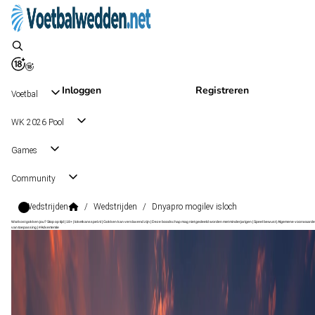
Inloggen
Registreren
Voetbal
WK 2026 Pool
Games
Community
Wedstrijden
/
Wedstrijden
/
Dnyapro mogilev isloch
Wat kost gokken jou? Stop op tijd | 18+ | loketkansspel.nl | Gokken kan verslavend zijn | Deze boodschap mag niet gedeeld worden met minderjarigen | Speel bewust | Algemene voorwaarde
van toepassing | #Advertentie
Premier League
, Wit-Rusland
Dnyapro Mogilev
Premier League
, Wit-Rusland
29 aug 15:00