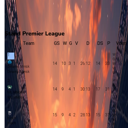
2
gewonnen
8
verloren
vorm
Stand Premier League
Team
GS
W
G
V
D
DS
P
Vorm
1
14
10
3
1
26:12
14
33
Dinamo Minsk
Dinamo Minsk
2
14
9
4
1
30:13
17
31
ML Vitebsk
ML Vitebsk
3
15
9
4
2
28:13
15
31
Isloch
Isloch