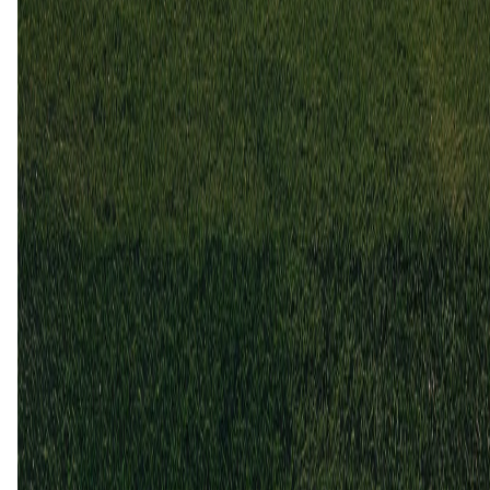
1
3
30 jun
2024
Isloch
Dnyapro Mogilev
1
1
15 okt
2022
Dnyapro Mogilev
Isloch
0
2
27 mei
2022
Isloch
Dnyapro Mogilev
3
2
Gelijk (1)
20%
Isloch (4)
80%