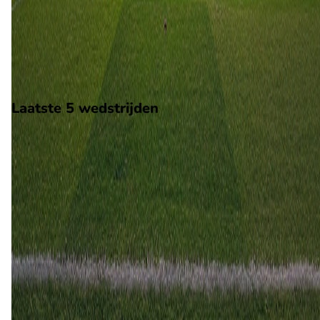
Op 29 augustus 2026 gaat Dnyapro Mogilev de strijd aan met
Isloch. De wedstrijd wordt afgetrapt om 15:00 en wordt
gespeeld in de Belarus 1.
Stadion: Spartak Stadion, Mogilev
Scheidsrechter: Onbekend
Laatste 5 wedstrijden
H2H
Dnyapro Mogilev
Isloch
26 apr
2026
Isloch
Dnyapro Mogilev
2
1
23 nov
2024
Dnyapro Mogilev
Isloch