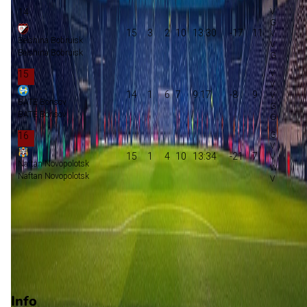
14
15
3
2
10
13:30
-17
11
Belshina Bobruisk
Belshina Bobruisk
15
14
1
6
7
9:17
-8
9
BATE Borisov
BATE Borisov
16
15
1
4
10
13:34
-21
7
Naftan Novopolotsk
Naftan Novopolotsk
Voorronde Champions League
Play-offs voorronde Europa Conference League
Degradatie
Play-offs degradatie
Info